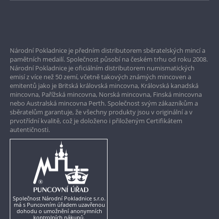
Bezpečné nákupy
Prvotřídní servis
Národní Pokladnice je předním distributorem sběratelských mincí a
Garance nejvyšší kvality
pamětních medailí. Společnost působí na českém trhu od roku 2008.
Národní Pokladnice je oficiálním distributorem numismatických
Pouze originální produkty
emisí z více než 50 zemí, včetně takových známých mincoven a
emitentů jako je Britská královská mincovna, Královská kanadská
mincovna, Pařížská mincovna, Norská mincovna, Finská mincovna
nebo Australská mincovna Perth. Společnost svým zákazníkům a
sběratelům garantuje, že všechny produkty jsou v originální a v
prvotřídní kvalitě, což je doloženo i přiloženým Certifikátem
autentičnosti.
Společnost Národní Pokladnice s.r.o.
má s Puncovním úřadem uzavřenou
dohodu o umožnění anonymních
kontrolních nákupů.