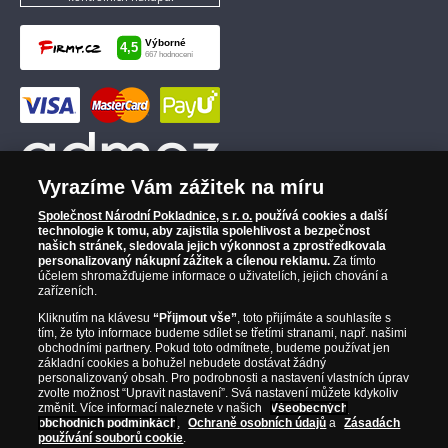
Vyrazíme Vám zážitek na míru
Společnost Národní Pokladnice, s r. o.
používá cookies a další
technologie k tomu, aby zajistila spolehlivost a bezpečnost
našich stránek, sledovala jejich výkonnost a zprostředkovala
personalizovaný nákupní zážitek a cílenou reklamu.
Za tímto
účelem shromažďujeme informace o uživatelích, jejich chování a
zařízeních.
Kliknutím na klávesu
“Přijmout vše”
, toto přijímáte a souhlasíte s
tím, že tyto informace budeme sdílet se třetími stranami, např. našimi
obchodními partnery. Pokud toto odmítnete, budeme používat jen
základní cookies a bohužel nebudete dostávat žádný
personalizovaný obsah. Pro podrobnosti a nastavení vlastních úprav
zvolte možnost “Upravit nastavení”. Svá nastavení můžete kdykoliv
změnit. Více informací naleznete v našich
Všeobecných
obchodních podmínkách
,
Ochraně osobních údajů
a
Zásadách
používání souborů cookie
.