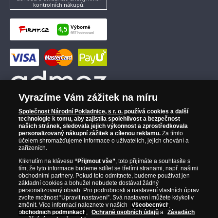
kontrolních nákupů.
Vyrazíme Vám zážitek na míru
Společnost Národní Pokladnice, s r. o.
používá cookies a další
technologie k tomu, aby zajistila spolehlivost a bezpečnost
našich stránek, sledovala jejich výkonnost a zprostředkovala
personalizovaný nákupní zážitek a cílenou reklamu.
Za tímto
účelem shromažďujeme informace o uživatelích, jejich chování a
zařízeních.
Kliknutím na klávesu
“Přijmout vše”
, toto přijímáte a souhlasíte s
tím, že tyto informace budeme sdílet se třetími stranami, např. našimi
obchodními partnery. Pokud toto odmítnete, budeme používat jen
základní cookies a bohužel nebudete dostávat žádný
personalizovaný obsah. Pro podrobnosti a nastavení vlastních úprav
zvolte možnost “Upravit nastavení”. Svá nastavení můžete kdykoliv
změnit. Více informací naleznete v našich
Všeobecných
obchodních podmínkách
,
Ochraně osobních údajů
a
Zásadách