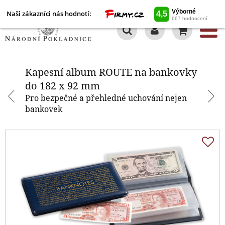
Naši zákazníci nás hodnotí:
0
Kapesní album ROUTE na
bankovky do 182 x 92 mm
Kapesní album ROUTE na bankovky
do 182 x 92 mm
Pro bezpečné a přehledné uchování nejen
bankovek