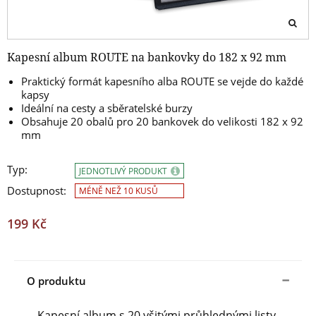
Kapesní album ROUTE na bankovky do 182 x 92 mm
Praktický formát kapesního alba ROUTE se vejde do každé
kapsy
Ideální na cesty a sběratelské burzy
Obsahuje 20 obalů pro 20 bankovek do velikosti 182 x 92
mm
Typ:
JEDNOTLIVÝ PRODUKT
Dostupnost:
MÉNĚ NEŽ 10 KUSŮ
199 Kč
O produktu
Kapesní album s 20 všitými průhlednými listy,