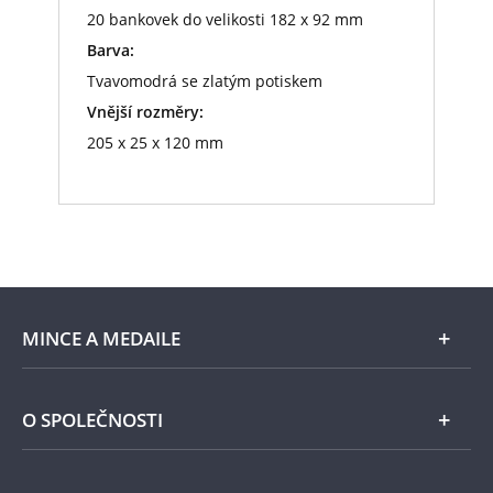
20 bankovek do velikosti 182 x 92 mm
Barva:
Tvavomodrá se zlatým potiskem
Vnější rozměry:
205 x 25 x 120 mm
MINCE A MEDAILE
E-shop
O SPOLEČNOSTI
Zlato
Národní Pokladnice