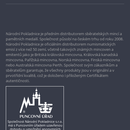
Bezpečné nákupy
Prvotřídní servis
Národní Pokladnice je předním distributorem sběratelských mincí a
Garance nejvyšší kvality
pamětních medailí. Společnost působí na českém trhu od roku 2008.
Národní Pokladnice je oficiálním distributorem numismatických
Pouze originální produkty
emisí z více než 50 zemí, včetně takových známých mincoven a
emitentů jako je Britská královská mincovna, Královská kanadská
mincovna, Pařížská mincovna, Norská mincovna, Finská mincovna
nebo Australská mincovna Perth. Společnost svým zákazníkům a
sběratelům garantuje, že všechny produkty jsou v originální a v
prvotřídní kvalitě, což je doloženo i přiloženým Certifikátem
autentičnosti.
Společnost Národní Pokladnice s.r.o.
má s Puncovním úřadem uzavřenou
dohodu o umožnění anonymních