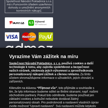
Společnost Národní Pokladnice s.r.o.
má s Puncovním úřadem uzavřenou
dohodu o umožnění anonymních
kontrolních nákupů.
Vyrazíme Vám zážitek na míru
Společnost Národní Pokladnice, s r. o.
používá cookies a další
technologie k tomu, aby zajistila spolehlivost a bezpečnost
našich stránek, sledovala jejich výkonnost a zprostředkovala
personalizovaný nákupní zážitek a cílenou reklamu.
Za tímto
účelem shromažďujeme informace o uživatelích, jejich chování a
zařízeních.
Kliknutím na klávesu
“Přijmout vše”
, toto přijímáte a souhlasíte s
tím, že tyto informace budeme sdílet se třetími stranami, např. našimi
obchodními partnery. Pokud toto odmítnete, budeme používat jen
základní cookies a bohužel nebudete dostávat žádný
personalizovaný obsah. Pro podrobnosti a nastavení vlastních úprav
zvolte možnost “Upravit nastavení”. Svá nastavení můžete kdykoliv