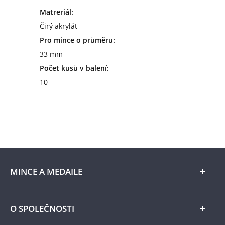
Matreriál:
Čirý akrylát
Pro mince o průměru:
33 mm
Počet kusů v balení:
10
MINCE A MEDAILE
E-shop
O SPOLEČNOSTI