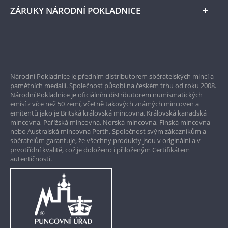
ZÁRUKY NÁRODNÍ POKLADNICE
Bezpečné nákupy
Prvotřídní servis
Národní Pokladnice je předním distributorem sběratelských mincí a
Garance nejvyšší kvality
pamětních medailí. Společnost působí na českém trhu od roku 2008.
Národní Pokladnice je oficiálním distributorem numismatických
Pouze originální produkty
emisí z více než 50 zemí, včetně takových známých mincoven a
emitentů jako je Britská královská mincovna, Královská kanadská
mincovna, Pařížská mincovna, Norská mincovna, Finská mincovna
nebo Australská mincovna Perth. Společnost svým zákazníkům a
sběratelům garantuje, že všechny produkty jsou v originální a v
prvotřídní kvalitě, což je doloženo i přiloženým Certifikátem
autentičnosti.