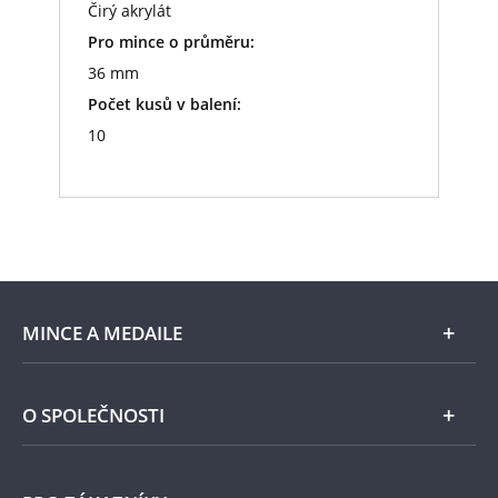
Čirý akrylát
Pro mince o průměru:
36 mm
Počet kusů v balení:
10
MINCE A MEDAILE
E-shop
O SPOLEČNOSTI
Zlato
Národní Pokladnice