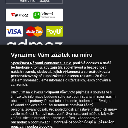
kontrolních nákupů.
Vyrazíme Vám zážitek na míru
Společnost Národní Pokladnice, s r. o.
používá cookies a další
technologie k tomu, aby zajistila spolehlivost a bezpečnost
našich stránek, sledovala jejich výkonnost a zprostředkovala
personalizovaný nákupní zážitek a cílenou reklamu.
Za tímto
účelem shromažďujeme informace o uživatelích, jejich chování a
zařízeních.
Kliknutím na klávesu
“Přijmout vše”
, toto přijímáte a souhlasíte s
tím, že tyto informace budeme sdílet se třetími stranami, např. našimi
obchodními partnery. Pokud toto odmítnete, budeme používat jen
základní cookies a bohužel nebudete dostávat žádný
personalizovaný obsah. Pro podrobnosti a nastavení vlastních úprav
zvolte možnost “Upravit nastavení”. Svá nastavení můžete kdykoliv
změnit. Více informací naleznete v našich
Všeobecných
obchodních podmínkách
,
Ochraně osobních údajů
a
Zásadách
používání souborů cookie
.