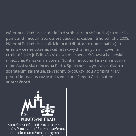
Bezpečné nákupy
Prvotřídní servis
Národní Pokladnice je předním distributorem sběratelských mincí a
Garance nejvyšší kvality
pamětních medailí. Společnost působí na českém trhu od roku 2008.
Národní Pokladnice je oficiálním distributorem numismatických
Pouze originální produkty
emisí z více než 50 zemí, včetně takových známých mincoven a
emitentů jako je Britská královská mincovna, Královská kanadská
mincovna, Pařížská mincovna, Norská mincovna, Finská mincovna
nebo Australská mincovna Perth. Společnost svým zákazníkům a
sběratelům garantuje, že všechny produkty jsou v originální a v
prvotřídní kvalitě, což je doloženo i přiloženým Certifikátem
autentičnosti.
Společnost Národní Pokladnice s.r.o.
má s Puncovním úřadem uzavřenou
dohodu o umožnění anonymních