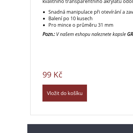
kvalitního transparentního akrylátu odo
Snadná manipulace při otevírání a zav
Balení po 10 kusech
Pro mince o průměru 31 mm
Pozn.:
V našem eshopu naleznete kapsle
GR
99 Kč
Vložit do košíku