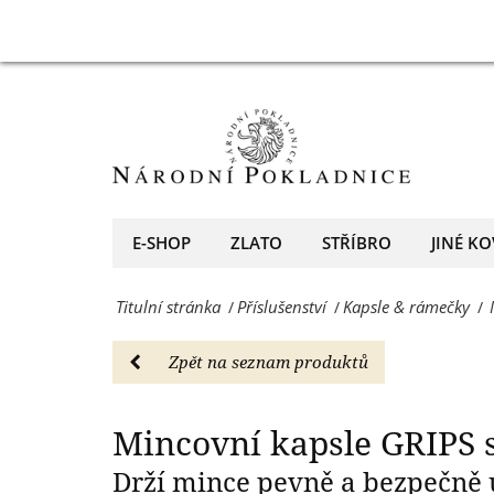
31
Mincovní
Mincovní kapsl
mm,
kapsle
10
GRIPS
kusů
s
-
vnitřním
Kapsle
průměrem
E-SHOP
ZLATO
STŘÍBRO
JINÉ KO
&
31
rámečky
Titulní stránka
Příslušenství
Kapsle & rámečky
/
/
/
mm,
-
10
Zpět na seznam produktů
Národní
kusů
Pokladnice
-
Mincovní kapsle GRIPS
-
Kapsle
Drží mince pevně a bezpečně
přední