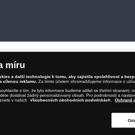
a míru
ies a další technologie k tomu, aby zajistila spolehlivost a bez
a cílenou reklamu.
Za tímto účelem shromažďujeme informace o uživate
86 00 Praha 8; Tel.: 810 100 500
a souhlasíte s tím, že tyto informace budeme sdílet se třetími stranami,
Č: 28507622; DIČ: CZ28507622
ete dostávat žádný personalizovaný obsah. Pro podrobnosti a nastaven
íl C, vložka 146644
eznete v našich
Všeobecných obchodních podmínkách
,
Ochraně 
m na tento odkaz
.
Odm