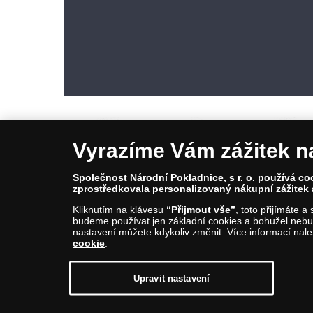
Vyrazíme Vám zážitek n
Společnost Národní Pokladnice, s r. o.
používá cook
zprostředkovala personalizovaný nákupní zážitek 
© Copyright 2026 - Národní Pokladnice, s. r. o.; Karolinská 661/4, 1
Kliknutím na klávesu
“Přijmout vše”
, toto přijímáte 
E-mail: info@narodnipokladnice.cz, www.narodnipokladnice.cz; I
budeme používat jen základní cookies a bohužel nebud
Společnost zapsána v OR vedeném Městským soudem v Praze, odd
nastavení můžete kdykoliv změnit. Více informací nal
cookie
.
Upravit nastavení souborů cookie můžete
kliknutí
Upravit nastavení