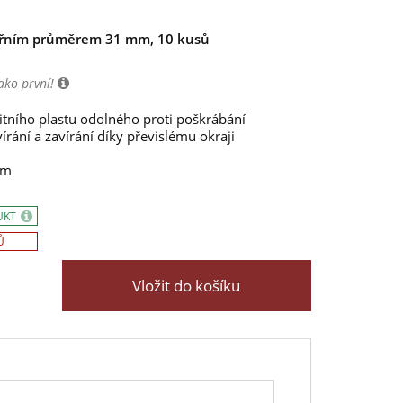
itřním průměrem 31 mm, 10 kusů
ako první!
itního plastu odolného proti poškrábání
rání a zavírání díky převislému okraji
mm
UKT
Ů
Vložit do košíku