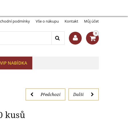
Můj účet:
Přihlásit se
-A
A+
 31 mm, 10 kusů
chodní podmínky
Vše o nákupu
Kontakt
Můj účet
0
VIP NABÍDKA
Předchozí
Další
0 kusů