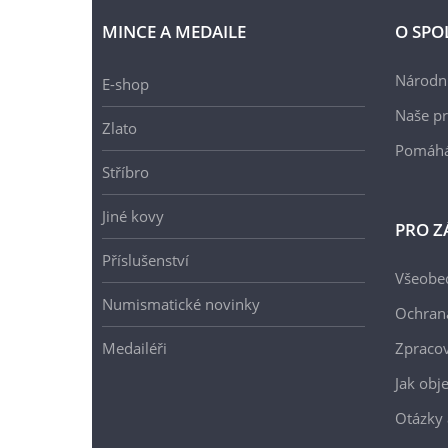
MINCE A MEDAILE
O SPO
Národní
E-shop
Naše pr
Zlato
Pomáh
Stříbro
Jiné kovy
PRO Z
Příslušenství
Všeobe
Numismatické novinky
Ochran
Medailéři
Zpracov
Jak obj
Otázky 