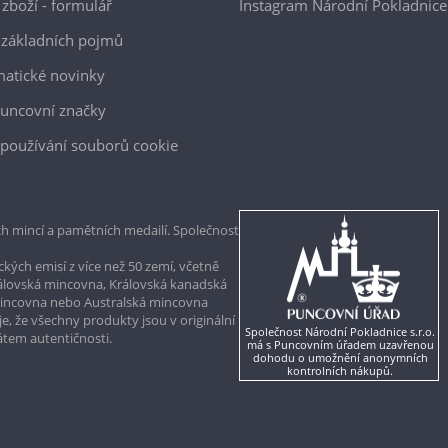
 zboží - formulář
Instagram Národní Pokladnice
 základních pojmů
atické novinky
uncovní značky
používání souborů cookie
h mincí a pamětních medailí. Společnost
kých emisí z více než 50 zemí, včetně
rálovská mincovna, Královská kanadská
mincovna nebo Australská mincovna
, že všechny produkty jsou v originální
Společnost Národní Pokladnice s.r.o.
kátem autentičnosti.
má s Puncovním úřadem uzavřenou
dohodu o umožnění anonymních
kontrolních nákupů.