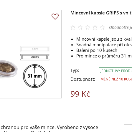
Mincovní kapsle GRIPS s vn
Ohodnoťte j
Mincovní kapsle jsou z kval
Snadná manipulace při oteví
Balení po 10 kusech
Pro mince o průměru 31 
Typ:
JEDNOTLIVÝ PROD
Dostupnost:
MÉNĚ NEŽ 10 KUS
99 Kč
í ochranou pro vaše mince. Vyrobeno z vysoce