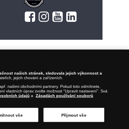
Vložit do košíku
pečnost našich stránek, sledovala jejich výkonnost a
lích, jejich chování a zařízeních.
 např. našimi obchodními partnery. Pokud toto odmítnete,
í vlastních úprav zvolte možnost “Upravit nastavení”. Svá
osobních údajů
a
Zásadách používání souborů
ítnout vše
Přijmout vše