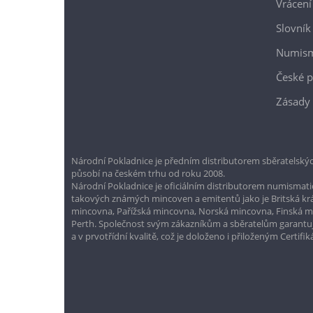
Vrácení
Slovník
Numism
České p
Zásady 
Národní Pokladnice je předním distributorem sběratelskýc
působí na českém trhu od roku 2008.
Národní Pokladnice je oficiálním distributorem numismatic
takových známých mincoven a emitentů jako je Britská k
mincovna, Pařížská mincovna, Norská mincovna, Finská 
Perth. Společnost svým zákazníkům a sběratelům garantuje
a v prvotřídní kvalitě, což je doloženo i přiloženým Certifi