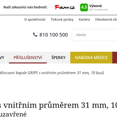
Naši zákazníci nás hodnotí:
Naši zákazníci nás hodnotí:
e GRIPS s vnitřním průměrem
O společnosti
Tiskové zprávy
Kariéra
Všeobecné ob
810 100 500
VY
PŘÍSLUŠENSTVÍ
ŠPERKY
NABÍDKA MĚSÍCE
Mincovní kapsle GRIPS s vnitřním průměrem 31 mm, 10 kusů
 s vnitřním průměrem 31 mm, 1
 uzavřené