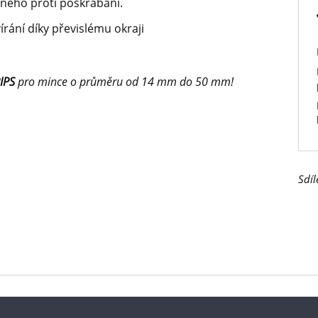
lného proti poškrábání.
írání díky převislému okraji
IPS
pro mince o průměru od 14 mm do 50 mm!
Sdíl