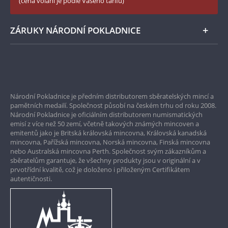
(cena volání je podle Vašeho tarifu)
Zásady používání souborů cookie
Instagram Národní Pokladnice
ZÁRUKY NÁRODNÍ POKLADNICE
Bezpečné nákupy
Prvotřídní servis
Národní Pokladnice je předním distributorem sběratelských mincí a
Garance nejvyšší kvality
pamětních medailí. Společnost působí na českém trhu od roku 2008.
Národní Pokladnice je oficiálním distributorem numismatických
Pouze originální produkty
emisí z více než 50 zemí, včetně takových známých mincoven a
emitentů jako je Britská královská mincovna, Královská kanadská
mincovna, Pařížská mincovna, Norská mincovna, Finská mincovna
nebo Australská mincovna Perth. Společnost svým zákazníkům a
sběratelům garantuje, že všechny produkty jsou v originální a v
prvotřídní kvalitě, což je doloženo i přiloženým Certifikátem
autentičnosti.