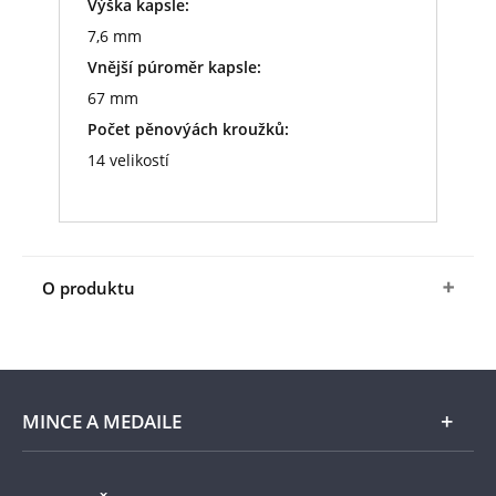
Výška kapsle:
7,6 mm
Vnější púroměr kapsle:
67 mm
Počet pěnovýách kroužků:
14 velikostí
O produktu
Velké kapsle GRIPS XL jsou vhodné na uložení
mimořádně velkých mincí. Obsahují vyměnitelné
kroužky z černé pěny (bez obsahu kyselin a
změkčovadel). Díky těmto kroužkům můžete do
MINCE A MEDAILE
kapslí vkládat mince různých průměrů.Kvalitní
plast pevně drží kapsle uzavřené, lze je lehce
otevřít a chrání obsah před poškrábáním.