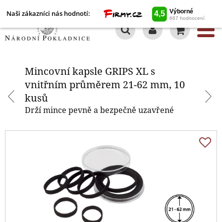
Naši zákazníci nás hodnotí:
0
Mincovní kapsle GRIPS XL s
vnitřním průměrem 21-62 mm,
10 kusů
Mincovní kapsle GRIPS XL s
vnitřním průměrem 21-62 mm, 10
kusů
Drží mince pevně a bezpečně uzavřené