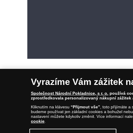
Vyrazíme Vám zážitek n
Společnost Národní Pokladnice, s r. o.
používá cook
zprostředkovala personalizovaný nákupní zážitek 
© Copyright 2026 - Národní Pokladnice, s. r. o.; Karolinská 661/4, 1
Kliknutím na klávesu
“Přijmout vše”
, toto přijímáte 
E-mail: info@narodnipokladnice.cz, www.narodnipokladnice.cz; I
budeme používat jen základní cookies a bohužel nebud
Společnost zapsána v OR vedeném Městským soudem v Praze, odd
nastavení můžete kdykoliv změnit. Více informací nal
cookie
.
Upravit nastavení souborů cookie můžete
kliknutí