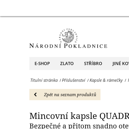
26
Mincovní
Mincovní kapsle 
mm,
kapsle
10
QUADRUM
kusů
s
-
vnitřním
Kapsle
průměrem
E-SHOP
ZLATO
STŘÍBRO
JINÉ KO
&
26
rámečky
Titulní stránka
Příslušenství
Kapsle & rámečky
/
/
/
mm,
-
10
Zpět na seznam produktů
Národní
kusů
Pokladnice
-
Mincovní kapsle QUADR
-
Kapsle
Bezpečné a přitom snadno ote
přední