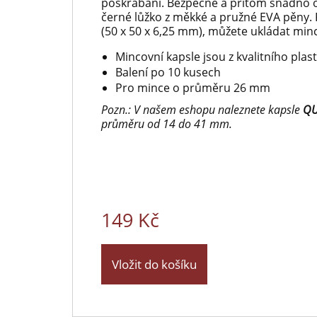
poškrabání. Bezpečně a přitom snadno o
černé lůžko z měkké a pružné EVA pěny. 
(50 x 50 x 6,25 mm), můžete ukládat min
Mincovní kapsle jsou z kvalitního pla
Balení po 10 kusech
Pro mince o průměru 26 mm
Pozn.: V našem eshopu naleznete kapsle
Q
průměru od 14 do 41 mm.
149 Kč
Vložit do košíku