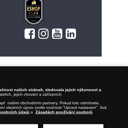
149 Kč
Vložit do košíku
pečnost našich stránek, sledovala jejich výkonnost a
lích, jejich chování a zařízeních.
 např. našimi obchodními partnery. Pokud toto odmítnete,
í vlastních úprav zvolte možnost “Upravit nastavení”. Svá
osobních údajů
a
Zásadách používání souborů