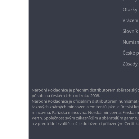
Otázky 
Vrácení
Slovník
Numism
České p
Zásady 
Národní Pokladnice je předním distributorem sběratelskýc
působí na českém trhu od roku 2008.
Národní Pokladnice je oficiálním distributorem numismatic
takových známých mincoven a emitentů jako je Britská k
mincovna, Pařížská mincovna, Norská mincovna, Finská 
Perth. Společnost svým zákazníkům a sběratelům garantuje
a v prvotřídní kvalitě, což je doloženo i přiloženým Certifi