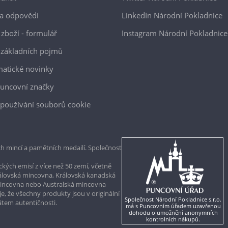
a odpovědi
LinkedIn Národní Pokladnice
 zboží - formulář
Instagram Národní Pokladnice
 základních pojmů
atické novinky
uncovní značky
používání souborů cookie
h mincí a pamětních medailí. Společnost
kých emisí z více než 50 zemí, včetně
rálovská mincovna, Královská kanadská
mincovna nebo Australská mincovna
, že všechny produkty jsou v originální
Společnost Národní Pokladnice s.r.o.
kátem autentičnosti.
má s Puncovním úřadem uzavřenou
dohodu o umožnění anonymních
kontrolních nákupů.