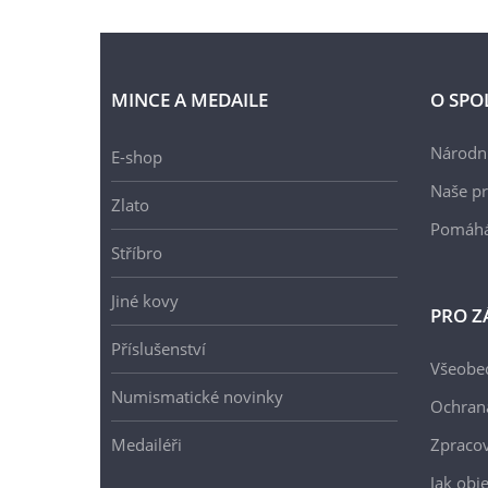
MINCE A MEDAILE
O SPO
Národní
E-shop
Naše pr
Zlato
Pomáh
Stříbro
Jiné kovy
PRO Z
Příslušenství
Všeobe
Numismatické novinky
Ochran
Medailéři
Zpracov
Jak obj