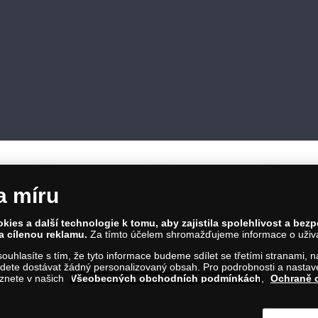
a míru
ies a další technologie k tomu, aby zajistila spolehlivost a bez
a cílenou reklamu.
Za tímto účelem shromažďujeme informace o uživate
86 00 Praha 8; Tel.: 810 100 500
a souhlasíte s tím, že tyto informace budeme sdílet se třetími stranami,
Č: 28507622; DIČ: CZ28507622
ete dostávat žádný personalizovaný obsah. Pro podrobnosti a nastaven
íl C, vložka 146644
eznete v našich
Všeobecných obchodních podmínkách
,
Ochraně 
m na tento odkaz
.