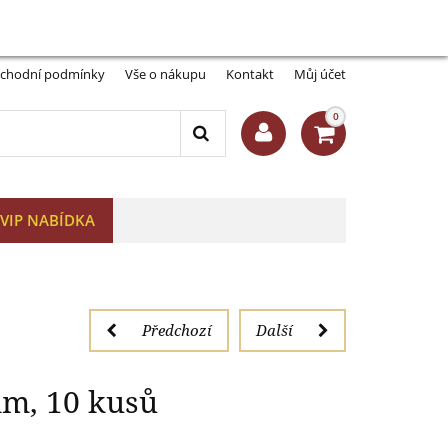
Můj účet:
Přihlásit se
-A
A+
em 26 mm, 10 kusů
chodní podmínky
Vše o nákupu
Kontakt
Můj účet
0
VIP NABÍDKA
Předchozí
Další
m, 10 kusů