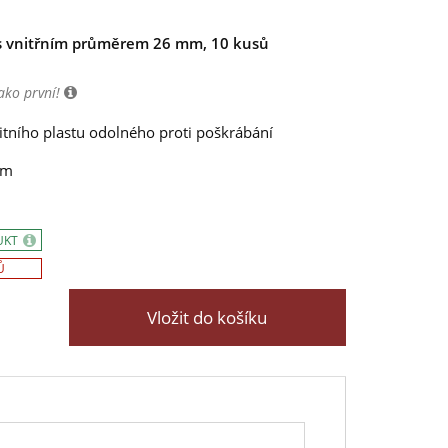
 vnitřním průměrem 26 mm, 10 kusů
ako první!
itního plastu odolného proti poškrábání
mm
UKT
Ů
Vložit do košíku