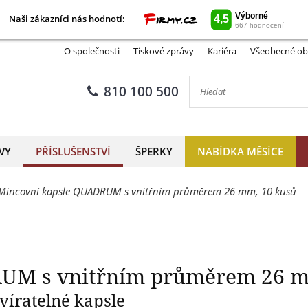
Naši zákazníci nás hodnotí:
Naši zákazníci nás hodnotí:
QUADRUM s vnitřním průměr
O společnosti
Tiskové zprávy
Kariéra
Všeobecné ob
810 100 500
VY
PŘÍSLUŠENSTVÍ
ŠPERKY
NABÍDKA MĚSÍCE
Mincovní kapsle QUADRUM s vnitřním průměrem 26 mm, 10 kusů
UM s vnitřním průměrem 26 m
víratelné kapsle