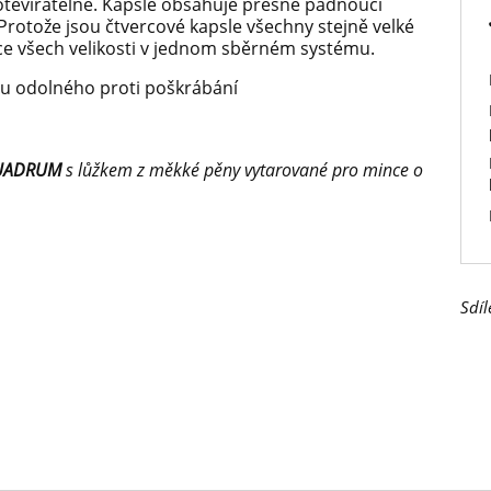
tevíratelné. Kapsle obsahuje přesně padnoucí
Protože jsou čtvercové kapsle všechny stejně velké
ce všech velikosti v jednom sběrném systému.
stu odolného proti poškrábání
UADRUM
s lůžkem z měkké pěny vytarované pro mince o
Sdíl