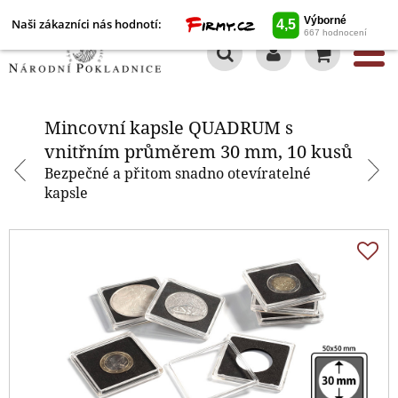
Naši zákazníci nás hodnotí:
0
Mincovní kapsle QUADRUM s
vnitřním průměrem 30 mm, 10
kusů
Mincovní kapsle QUADRUM s
vnitřním průměrem 30 mm, 10 kusů
Bezpečné a přitom snadno otevíratelné
kapsle