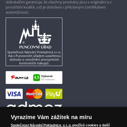
sběratelům garantuje, že všechny produkty jsou v originální a v
prvotřídní kvalitě, což je doloženo i přiloženým Certifikátem
autentičnosti.
Společnost Národní Pokladnice s.r.o.
má s Puncovním úřadem uzavřenou
dohodu o umožnění anonymních
kontrolních nákupů.
Vyrazíme Vám zážitek na míru
Společnost Národní Pokladnice, s r. o.
používá cookies a další