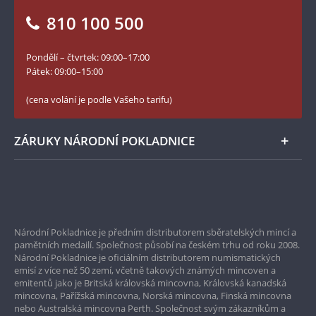
Vrácení zboží - formulář
810 100 500
Facebook Národní Pokladnice
Slovník základních pojmů
YouTube Národní Pokladnice
Pondělí – čtvrtek: 09:00–17:00
Numismatické novinky
Twitter Národní Pokladnice
Pátek: 09:00–15:00
České puncovní značky
LinkedIn Národní Pokladnice
(cena volání je podle Vašeho tarifu)
Zásady používání souborů cookie
Instagram Národní Pokladnice
ZÁRUKY NÁRODNÍ POKLADNICE
Bezpečné nákupy
Prvotřídní servis
Národní Pokladnice je předním distributorem sběratelských mincí a
Garance nejvyšší kvality
pamětních medailí. Společnost působí na českém trhu od roku 2008.
Národní Pokladnice je oficiálním distributorem numismatických
Pouze originální produkty
emisí z více než 50 zemí, včetně takových známých mincoven a
emitentů jako je Britská královská mincovna, Královská kanadská
mincovna, Pařížská mincovna, Norská mincovna, Finská mincovna
nebo Australská mincovna Perth. Společnost svým zákazníkům a