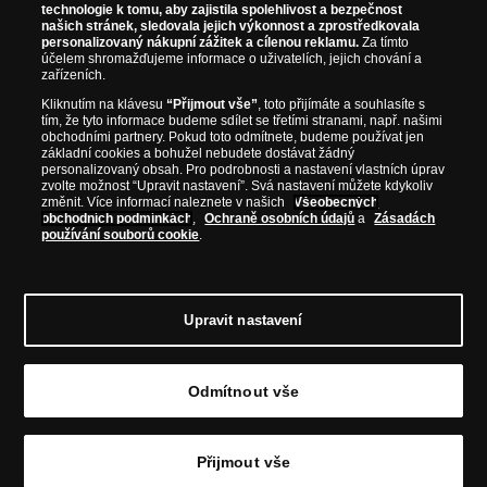
technologie k tomu, aby zajistila spolehlivost a bezpečnost
našich stránek, sledovala jejich výkonnost a zprostředkovala
personalizovaný nákupní zážitek a cílenou reklamu.
Za tímto
účelem shromažďujeme informace o uživatelích, jejich chování a
zařízeních.
Kliknutím na klávesu
“Přijmout vše”
, toto přijímáte a souhlasíte s
tím, že tyto informace budeme sdílet se třetími stranami, např. našimi
obchodními partnery. Pokud toto odmítnete, budeme používat jen
základní cookies a bohužel nebudete dostávat žádný
personalizovaný obsah. Pro podrobnosti a nastavení vlastních úprav
zvolte možnost “Upravit nastavení”. Svá nastavení můžete kdykoliv
změnit. Více informací naleznete v našich
Všeobecných
obchodních podmínkách
,
Ochraně osobních údajů
a
Zásadách
používání souborů cookie
.
© Copyright 2026 - Národní Pokladnice, s. r. o.; Karolinská 661/4, 186 00 Praha 8;
Tel.: 810 100 500
E-mail: info@narodnipokladnice.cz, www.narodnipokladnice.cz;
IČ: 28507622; DIČ: CZ28507622
Společnost zapsána v OR vedeném Městským
Upravit nastavení
soudem v Praze, oddíl C, vložka 146644
Upravit nastavení souborů cookie můžete
kliknutím na tento
odkaz
.
Odmítnout vše
Vložit do košíku
Přijmout vše