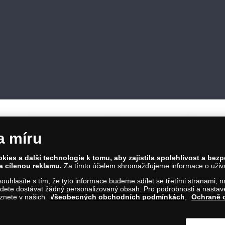
a míru
ies a další technologie k tomu, aby zajistila spolehlivost a bez
a cílenou reklamu.
Za tímto účelem shromažďujeme informace o uživate
86 00 Praha 8; Tel.: 810 100 500
a souhlasíte s tím, že tyto informace budeme sdílet se třetími stranami,
Č: 28507622; DIČ: CZ28507622
ete dostávat žádný personalizovaný obsah. Pro podrobnosti a nastaven
íl C, vložka 146644
eznete v našich
Všeobecných obchodních podmínkách
,
Ochraně 
m na tento odkaz
.