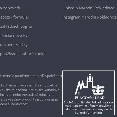
a odpovědi
LinkedIn Národní Pokladnice
 zboží - formulář
Instagram Národní Pokladnice
 základních pojmů
atické novinky
uncovní značky
používání souborů cookie
h mincí a pamětních medailí. Společnost
kých emisí z více než 50 zemí, včetně
rálovská mincovna, Královská kanadská
mincovna nebo Australská mincovna
, že všechny produkty jsou v originální
Společnost Národní Pokladnice s.r.o.
kátem autentičnosti.
má s Puncovním úřadem uzavřenou
dohodu o umožnění anonymních
kontrolních nákupů.