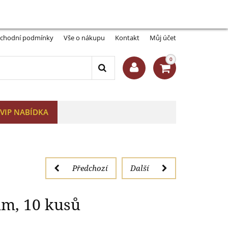
Můj účet:
Přihlásit se
-A
A+
em 39 mm, 10 kusů
chodní podmínky
Vše o nákupu
Kontakt
Můj účet
0
VIP NABÍDKA
Předchozí
Další
m, 10 kusů