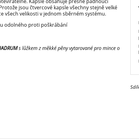
tevíratelné. Kapsle obsahuje přesně padnoucí
Protože jsou čtvercové kapsle všechny stejně velké
ce všech velikosti v jednom sběrném systému.
stu odolného proti poškrábání
UADRUM
s lůžkem z měkké pěny vytarované pro mince o
Sdíl