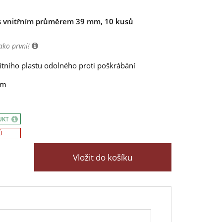
 vnitřním průměrem 39 mm, 10 kusů
ako první!
itního plastu odolného proti poškrábání
mm
UKT
Ů
Vložit do košíku