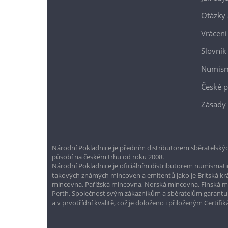
Otázky 
Vrácení
Slovník
Numism
České p
Zásady 
Národní Pokladnice je předním distributorem sběratelskýc
působí na českém trhu od roku 2008.
Národní Pokladnice je oficiálním distributorem numismatic
takových známých mincoven a emitentů jako je Britská k
mincovna, Pařížská mincovna, Norská mincovna, Finská 
Perth. Společnost svým zákazníkům a sběratelům garantuje
a v prvotřídní kvalitě, což je doloženo i přiloženým Certifi