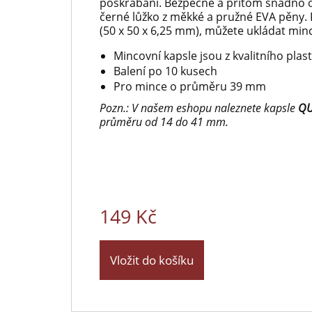
poškrabání. Bezpečně a přitom snadno o
černé lůžko z měkké a pružné EVA pěny. 
(50 x 50 x 6,25 mm), můžete ukládat min
Mincovní kapsle jsou z kvalitního pla
Balení po 10 kusech
Pro mince o průměru 39 mm
Pozn.: V našem eshopu naleznete kapsle
Q
průměru od 14 do 41 mm.
149 Kč
Vložit do košíku