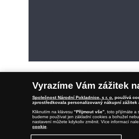
Vyrazíme Vám zážitek n
Společnost Národní Pokladnice, s r. o.
používá cook
zprostředkovala personalizovaný nákupní zážitek 
© Copyright 2026 - Národní Pokladnice, s. r. o.; Karolinská 661/4, 1
Kliknutím na klávesu
“Přijmout vše”
, toto přijímáte 
E-mail: info@narodnipokladnice.cz, www.narodnipokladnice.cz; I
budeme používat jen základní cookies a bohužel nebud
Společnost zapsána v OR vedeném Městským soudem v Praze, odd
nastavení můžete kdykoliv změnit. Více informací nal
cookie
.
Upravit nastavení souborů cookie můžete
kliknutí