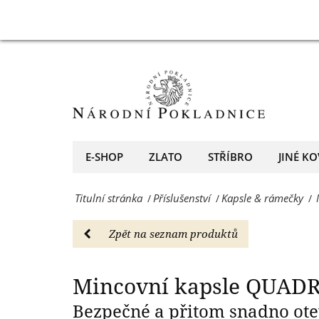
39
Mincovní
Mincovní kapsle 
mm,
kapsle
10
QUADRUM
kusů
s
-
vnitřním
Kapsle
průměrem
E-SHOP
ZLATO
STŘÍBRO
JINÉ KO
&
39
rámečky
Titulní stránka
Příslušenství
Kapsle & rámečky
/
/
/
mm,
-
10
Zpět na seznam produktů
Národní
kusů
Pokladnice
-
Mincovní kapsle QUADR
-
Kapsle
Bezpečné a přitom snadno ote
přední