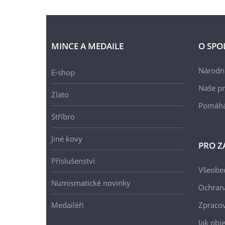
MINCE A MEDAILE
O SPO
Národní
E-shop
Naše pr
Zlato
Pomáh
Stříbro
Jiné kovy
PRO Z
Příslušenství
Všeobe
Numismatické novinky
Ochran
Medailéři
Zpracov
Jak obj