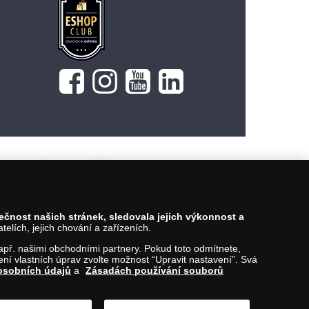
149 Kč
Vložit do košíku
pečnost našich stránek, sledovala jejich výkonnost a
lích, jejich chování a zařízeních.
 např. našimi obchodními partnery. Pokud toto odmítnete,
í vlastních úprav zvolte možnost “Upravit nastavení”. Svá
osobních údajů
a
Zásadách používání souborů