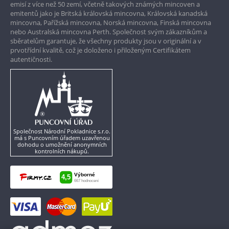
emisí z více než 50 zemí, včetně takových známých mincoven a
emitentů jako je Britská královská mincovna, Královská kanadská
mincovna, Pařížská mincovna, Norská mincovna, Finská mincovna
nebo Australská mincovna Perth. Společnost svým zákazníkům a
sběratelům garantuje, že všechny produkty jsou v originální a v
prvotřídní kvalitě, což je doloženo i přiloženým Certifikátem
autentičnosti.
Společnost Národní Pokladnice s.r.o.
má s Puncovním úřadem uzavřenou
dohodu o umožnění anonymních
kontrolních nákupů.