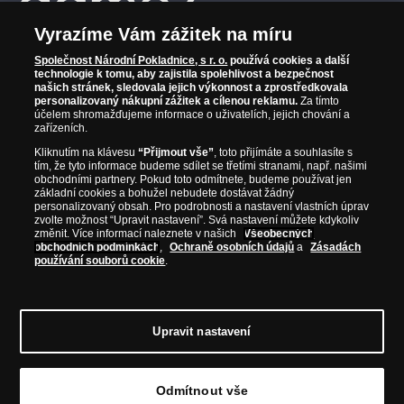
Vyrazíme Vám zážitek na míru
Společnost Národní Pokladnice, s r. o.
používá cookies a další
technologie k tomu, aby zajistila spolehlivost a bezpečnost
našich stránek, sledovala jejich výkonnost a zprostředkovala
personalizovaný nákupní zážitek a cílenou reklamu.
Za tímto
účelem shromažďujeme informace o uživatelích, jejich chování a
zařízeních.
Kliknutím na klávesu
“Přijmout vše”
, toto přijímáte a souhlasíte s
tím, že tyto informace budeme sdílet se třetími stranami, např. našimi
obchodními partnery. Pokud toto odmítnete, budeme používat jen
základní cookies a bohužel nebudete dostávat žádný
personalizovaný obsah. Pro podrobnosti a nastavení vlastních úprav
zvolte možnost “Upravit nastavení”. Svá nastavení můžete kdykoliv
změnit. Více informací naleznete v našich
Všeobecných
obchodních podmínkách
,
Ochraně osobních údajů
a
Zásadách
používání souborů cookie
.
© Copyright 2026 - Národní Pokladnice, s. r. o.; Karolinská 661/4, 186 00 Praha 8;
Tel.: 810 100 500
E-mail: info@narodnipokladnice.cz, www.narodnipokladnice.cz;
IČ: 28507622; DIČ: CZ28507622
Společnost zapsána v OR vedeném Městským
Upravit nastavení
soudem v Praze, oddíl C, vložka 146644
Upravit nastavení souborů cookie můžete
kliknutím na tento
odkaz
.
Odmítnout vše