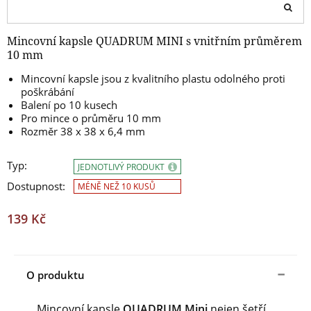
Mincovní kapsle QUADRUM MINI s vnitřním průměrem
10 mm
Mincovní kapsle jsou z kvalitního plastu odolného proti
poškrábání
Balení po 10 kusech
Pro mince o průměru 10 mm
Rozměr 38 x 38 x 6,4 mm
Typ:
JEDNOTLIVÝ PRODUKT
Dostupnost:
MÉNĚ NEŽ 10 KUSŮ
139 Kč
O produktu
Mincovní kapsle
QUADRUM Mini
nejen šetří