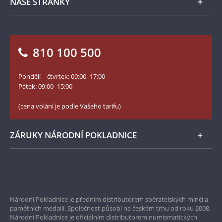
NAŠE STRÁNKY
Jak objednat
Jak Vám můžeme pomoci?
Medailéři
Otázky a odpovědi
Kontakt pro média
Blog Pokladnice mincí
Vrácení zboží - formulář
810 100 500
Facebook Národní Pokladnice
Slovník základních pojmů
YouTube Národní Pokladnice
Pondělí – čtvrtek: 09:00–17:00
Numismatické novinky
Twitter Národní Pokladnice
Pátek: 09:00–15:00
České puncovní značky
LinkedIn Národní Pokladnice
(cena volání je podle Vašeho tarifu)
Zásady používání souborů cookie
Instagram Národní Pokladnice
ZÁRUKY NÁRODNÍ POKLADNICE
Bezpečné nákupy
Prvotřídní servis
Národní Pokladnice je předním distributorem sběratelských mincí a
Garance nejvyšší kvality
pamětních medailí. Společnost působí na českém trhu od roku 2008.
Národní Pokladnice je oficiálním distributorem numismatických
Pouze originální produkty