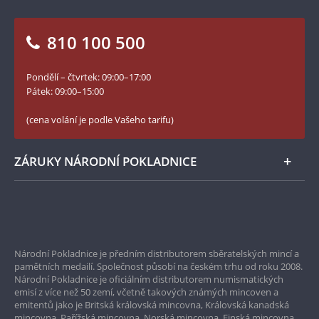
Otázky a odpovědi
Kontakt pro média
Blog Pokladnice mincí
Vrácení zboží - formulář
810 100 500
Facebook Národní Pokladnice
Slovník základních pojmů
YouTube Národní Pokladnice
Pondělí – čtvrtek: 09:00–17:00
Numismatické novinky
Twitter Národní Pokladnice
Pátek: 09:00–15:00
České puncovní značky
LinkedIn Národní Pokladnice
(cena volání je podle Vašeho tarifu)
Zásady používání souborů cookie
Instagram Národní Pokladnice
ZÁRUKY NÁRODNÍ POKLADNICE
Bezpečné nákupy
Prvotřídní servis
Národní Pokladnice je předním distributorem sběratelských mincí a
Garance nejvyšší kvality
pamětních medailí. Společnost působí na českém trhu od roku 2008.
Národní Pokladnice je oficiálním distributorem numismatických
Pouze originální produkty
emisí z více než 50 zemí, včetně takových známých mincoven a
emitentů jako je Britská královská mincovna, Královská kanadská
mincovna, Pařížská mincovna, Norská mincovna, Finská mincovna