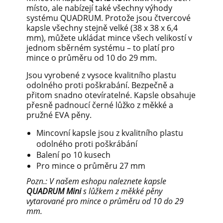
místo, ale nabízejí také všechny výhody
systému QUADRUM. Protože jsou čtvercové
kapsle všechny stejně velké (38 x 38 x 6,4
mm), můžete ukládat mince všech velikostí v
jednom sběrném systému – to platí pro
mince o průměru od 10 do 29 mm.
Jsou vyrobené z vysoce kvalitního plastu
odolného proti poškrabání. Bezpečně a
přitom snadno otevíratelné. Kapsle obsahuje
přesně padnoucí černé lůžko z měkké a
pružné EVA pěny.
Mincovní kapsle jsou z kvalitního plastu
odolného proti poškrábání
Balení po 10 kusech
Pro mince o průměru 27 mm
Pozn.: V našem eshopu naleznete kapsle
QUADRUM
Mini
s lůžkem z měkké pěny
vytarované pro mince o průměru od 10 do 29
mm.