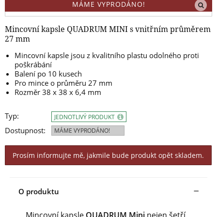
MÁME VYPRODÁNO!
Mincovní kapsle QUADRUM MINI s vnitřním průměrem
27 mm
Mincovní kapsle jsou z kvalitního plastu odolného proti
poškrábání
Balení po 10 kusech
Pro mince o průměru 27 mm
Rozměr 38 x 38 x 6,4 mm
Typ:
JEDNOTLIVÝ PRODUKT
Dostupnost:
MÁME VYPRODÁNO!
Prosím informujte mě, jakmile bude produkt opět skladem.
O produktu
Mincovní kapsle
QUADRUM Mini
nejen šetří