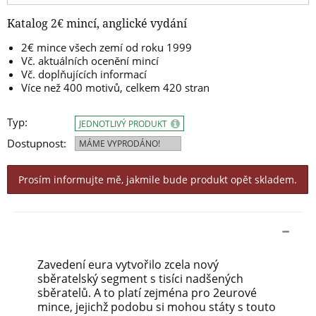
Katalog 2€ mincí, anglické vydání
2€ mince všech zemí od roku 1999
Vč. aktuálních ocenění mincí
Vč. doplňujících informací
Více než 400 motivů, celkem 420 stran
Typ:
JEDNOTLIVÝ PRODUKT
Dostupnost:
MÁME VYPRODÁNO!
Prosím informujte mě, jakmile bude produkt opět skladem.
Zavedení eura vytvořilo zcela nový
sběratelský segment s tisíci nadšených
sběratelů. A to platí zejména pro 2eurové
mince, jejichž podobu si mohou státy s touto