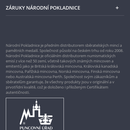
ZÁRUKY NÁRODNÍ POKLADNICE
Bezpečné nákupy
Prvotřídní servis
Národní Pokladnice je předním distributorem sběratelských mincí a
Garance nejvyšší kvality
pamětních medailí. Společnost působí na českém trhu od roku 2008.
Národní Pokladnice je oficiálním distributorem numismatických
Pouze originální produkty
emisí z více než 50 zemí, včetně takových známých mincoven a
emitentů jako je Britská královská mincovna, Královská kanadská
mincovna, Pařížská mincovna, Norská mincovna, Finská mincovna
nebo Australská mincovna Perth. Společnost svým zákazníkům a
sběratelům garantuje, že všechny produkty jsou v originální a v
prvotřídní kvalitě, což je doloženo i přiloženým Certifikátem
autentičnosti.