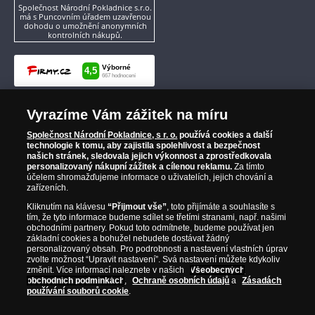
Společnost Národní Pokladnice s.r.o.
má s Puncovním úřadem uzavřenou
dohodu o umožnění anonymních
kontrolních nákupů.
Vyrazíme Vám zážitek na míru
Společnost Národní Pokladnice, s r. o.
používá cookies a další
technologie k tomu, aby zajistila spolehlivost a bezpečnost
našich stránek, sledovala jejich výkonnost a zprostředkovala
personalizovaný nákupní zážitek a cílenou reklamu.
Za tímto
účelem shromažďujeme informace o uživatelích, jejich chování a
zařízeních.
Kliknutím na klávesu
“Přijmout vše”
, toto přijímáte a souhlasíte s
tím, že tyto informace budeme sdílet se třetími stranami, např. našimi
obchodními partnery. Pokud toto odmítnete, budeme používat jen
základní cookies a bohužel nebudete dostávat žádný
personalizovaný obsah. Pro podrobnosti a nastavení vlastních úprav
zvolte možnost “Upravit nastavení”. Svá nastavení můžete kdykoliv
změnit. Více informací naleznete v našich
Všeobecných
obchodních podmínkách
,
Ochraně osobních údajů
a
Zásadách
používání souborů cookie
.