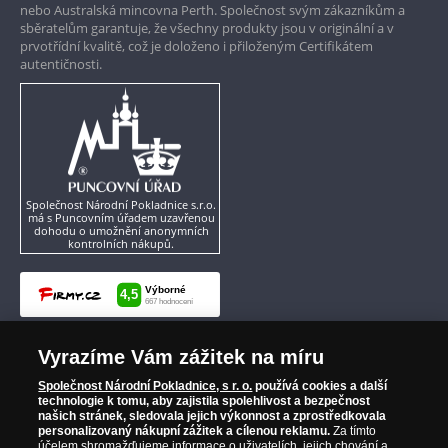
nebo Australská mincovna Perth. Společnost svým zákazníkům a
sběratelům garantuje, že všechny produkty jsou v originální a v
prvotřídní kvalitě, což je doloženo i přiloženým Certifikátem
autentičnosti.
Společnost Národní Pokladnice s.r.o.
má s Puncovním úřadem uzavřenou
dohodu o umožnění anonymních
kontrolních nákupů.
Vyrazíme Vám zážitek na míru
Společnost Národní Pokladnice, s r. o.
používá cookies a další
technologie k tomu, aby zajistila spolehlivost a bezpečnost
našich stránek, sledovala jejich výkonnost a zprostředkovala
personalizovaný nákupní zážitek a cílenou reklamu.
Za tímto
účelem shromažďujeme informace o uživatelích, jejich chování a