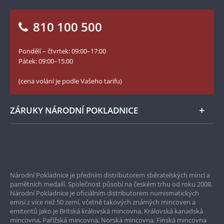
Otázky a odpovědi
Kontakt pro média
Blog Pokladnice mincí
Vrácení zboží - formulář
810 100 500
Facebook Národní Pokladnice
Slovník základních pojmů
YouTube Národní Pokladnice
Pondělí – čtvrtek: 09:00–17:00
Numismatické novinky
Twitter Národní Pokladnice
Pátek: 09:00–15:00
České puncovní značky
LinkedIn Národní Pokladnice
(cena volání je podle Vašeho tarifu)
Zásady používání souborů cookie
Instagram Národní Pokladnice
ZÁRUKY NÁRODNÍ POKLADNICE
Bezpečné nákupy
Prvotřídní servis
Národní Pokladnice je předním distributorem sběratelských mincí a
Garance nejvyšší kvality
pamětních medailí. Společnost působí na českém trhu od roku 2008.
Národní Pokladnice je oficiálním distributorem numismatických
Pouze originální produkty
emisí z více než 50 zemí, včetně takových známých mincoven a
emitentů jako je Britská královská mincovna, Královská kanadská
mincovna, Pařížská mincovna, Norská mincovna, Finská mincovna