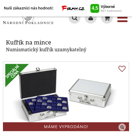
Naši zákazníci nás hodnotí:
0
Kufřík na mince
Kufřík na mince
Numismatický kufřík uzamykatelný
MÁME VYPRODÁNO!