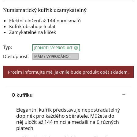
Numismatický kufřík uzamykatelný
Efektní uložení až 144 numismatů
Kufřík obsahuje 6 plat
Zamykatelné na klíček
Typ:
JEDNOTLIVÝ PRODUKT
Dostupnost:
MÁME VYPRODÁNO!
Prosím informujte mě, jakmile bude produkt opět skladem.
O kufříku
Elegantní kufřík představuje nepostradatelný
doplněk pro každého sběratele. Můžete do
něj uložit až 144 mincí a medailí na 6 různých
platech.