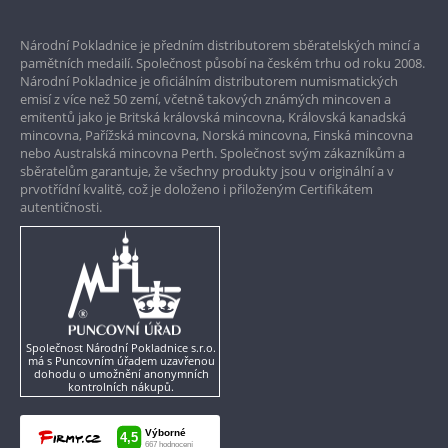
Prvotřídní servis
Národní Pokladnice je předním distributorem sběratelských mincí a
Garance nejvyšší kvality
pamětních medailí. Společnost působí na českém trhu od roku 2008.
Národní Pokladnice je oficiálním distributorem numismatických
Pouze originální produkty
emisí z více než 50 zemí, včetně takových známých mincoven a
emitentů jako je Britská královská mincovna, Královská kanadská
mincovna, Pařížská mincovna, Norská mincovna, Finská mincovna
nebo Australská mincovna Perth. Společnost svým zákazníkům a
sběratelům garantuje, že všechny produkty jsou v originální a v
prvotřídní kvalitě, což je doloženo i přiloženým Certifikátem
autentičnosti.
Společnost Národní Pokladnice s.r.o.
má s Puncovním úřadem uzavřenou
dohodu o umožnění anonymních
kontrolních nákupů.