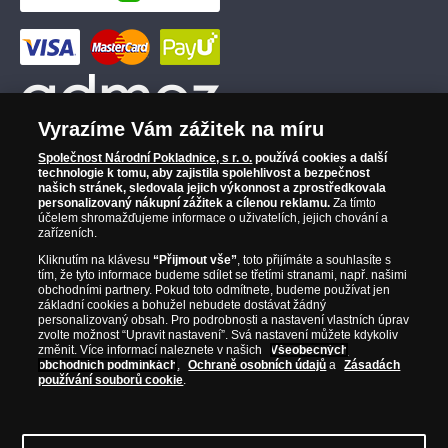
Vyrazíme Vám zážitek na míru
Společnost Národní Pokladnice, s r. o.
používá cookies a další
technologie k tomu, aby zajistila spolehlivost a bezpečnost
našich stránek, sledovala jejich výkonnost a zprostředkovala
personalizovaný nákupní zážitek a cílenou reklamu.
Za tímto
účelem shromažďujeme informace o uživatelích, jejich chování a
zařízeních.
Kliknutím na klávesu
“Přijmout vše”
, toto přijímáte a souhlasíte s
tím, že tyto informace budeme sdílet se třetími stranami, např. našimi
obchodními partnery. Pokud toto odmítnete, budeme používat jen
základní cookies a bohužel nebudete dostávat žádný
personalizovaný obsah. Pro podrobnosti a nastavení vlastních úprav
zvolte možnost “Upravit nastavení”. Svá nastavení můžete kdykoliv
změnit. Více informací naleznete v našich
Všeobecných
obchodních podmínkách
,
Ochraně osobních údajů
a
Zásadách
používání souborů cookie
.
© Copyright 2026 - Národní Pokladnice, s. r. o.; Karolinská 661/4, 186 00 Praha 8;
Tel.: 810 100 500
E-mail: info@narodnipokladnice.cz, www.narodnipokladnice.cz;
IČ: 28507622; DIČ: CZ28507622
Společnost zapsána v OR vedeném Městským