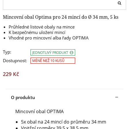
Mincovní obal Optima pro 24 mincí do Ø 34 mm, 5 ks
Průhledné listové obaly na mince
K bezpečnému uložení mincí
Vhodné pro mincovní alba řady OPTIMA
Typ:
JEDNOTLIVÝ PRODUKT
Dostupnost:
MÉNĚ NEŽ 10 KUSŮ
229 Kč
O produktu
Mincovní obal OPTIMA
5x obal na 24 mincí do průměru 34 mm
Vnitřní rozměry 39,5 x 38,5 mm