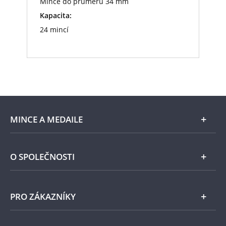
Mince do průměru 34 mm
Kapacita:
24 mincí
MINCE A MEDAILE
E-shop
O SPOLEČNOSTI
Zlato
Národní Pokladnice
PRO ZÁKAZNÍKY
Stříbro
Naše projekty
Jiné kovy
Pomáháme