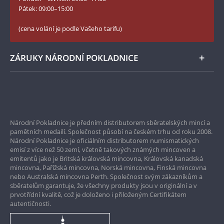
Numismatické novinky
Twitter Národní Pokladnice
Pátek: 09:00–15:00
České puncovní značky
LinkedIn Národní Pokladnice
(cena volání je podle Vašeho tarifu)
Zásady používání souborů cookie
Instagram Národní Pokladnice
ZÁRUKY NÁRODNÍ POKLADNICE
Bezpečné nákupy
Prvotřídní servis
Národní Pokladnice je předním distributorem sběratelských mincí a
Garance nejvyšší kvality
pamětních medailí. Společnost působí na českém trhu od roku 2008.
Národní Pokladnice je oficiálním distributorem numismatických
Pouze originální produkty
emisí z více než 50 zemí, včetně takových známých mincoven a
emitentů jako je Britská královská mincovna, Královská kanadská
mincovna, Pařížská mincovna, Norská mincovna, Finská mincovna
nebo Australská mincovna Perth. Společnost svým zákazníkům a
sběratelům garantuje, že všechny produkty jsou v originální a v
prvotřídní kvalitě, což je doloženo i přiloženým Certifikátem
autentičnosti.