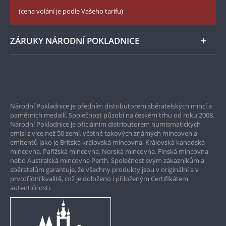
České puncovní značky
LinkedIn Národní Pokladnice
(cena volání je podle Vašeho tarifu)
Zásady používání souborů cookie
Instagram Národní Pokladnice
ZÁRUKY NÁRODNÍ POKLADNICE
Bezpečné nákupy
Prvotřídní servis
Národní Pokladnice je předním distributorem sběratelských mincí a
Garance nejvyšší kvality
pamětních medailí. Společnost působí na českém trhu od roku 2008.
Národní Pokladnice je oficiálním distributorem numismatických
Pouze originální produkty
emisí z více než 50 zemí, včetně takových známých mincoven a
emitentů jako je Britská královská mincovna, Královská kanadská
mincovna, Pařížská mincovna, Norská mincovna, Finská mincovna
nebo Australská mincovna Perth. Společnost svým zákazníkům a
sběratelům garantuje, že všechny produkty jsou v originální a v
prvotřídní kvalitě, což je doloženo i přiloženým Certifikátem
autentičnosti.