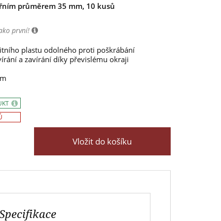
itřním průměrem 35 mm, 10 kusů
ako první!
itního plastu odolného proti poškrábání
rání a zavírání díky převislému okraji
mm
UKT
Ů
Vložit do košíku
Specifikace