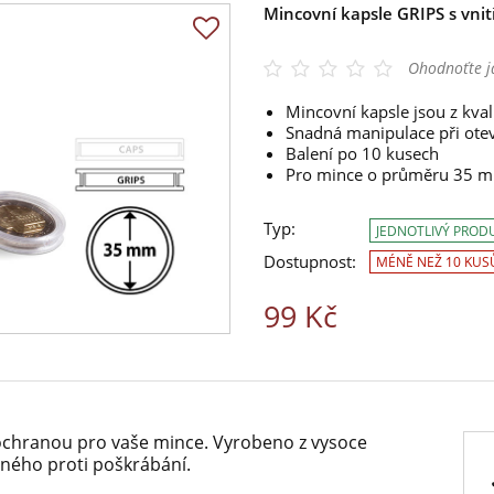
Mincovní kapsle GRIPS s vn
Ohodnoťte j
Mincovní kapsle jsou z kval
Snadná manipulace při oteví
Balení po 10 kusech
Pro mince o průměru 35 
Typ:
JEDNOTLIVÝ PROD
Dostupnost:
MÉNĚ NEŽ 10 KUS
99 Kč
í ochranou pro vaše mince. Vyrobeno z vysoce
lného proti poškrábání.