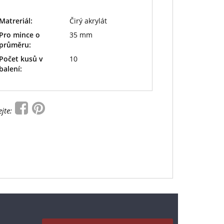
Matreriál:
Čirý akrylát
Pro mince o
35 mm
průměru:
Počet kusů v
10
balení:
ejte: