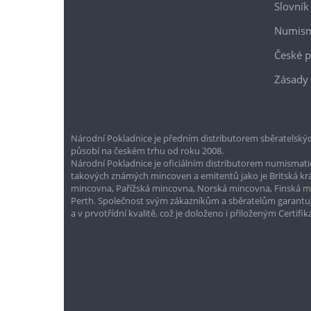
Slovník
Numism
České p
Zásady 
Národní Pokladnice je předním distributorem sběratelskýc
působí na českém trhu od roku 2008.
Národní Pokladnice je oficiálním distributorem numismatic
takových známých mincoven a emitentů jako je Britská k
mincovna, Pařížská mincovna, Norská mincovna, Finská 
Perth. Společnost svým zákazníkům a sběratelům garantuje
a v prvotřídní kvalitě, což je doloženo i přiloženým Certifi