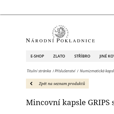
35
Mincovní
Mincovní kapsl
mm,
kapsle
10
GRIPS
kusů
s
-
vnitřním
Příslušenství
průměrem
E-SHOP
ZLATO
STŘÍBRO
JINÉ KO
-
35
Národní
Titulní stránka
Příslušenství
Numizmatická kapsl
/
/
mm,
Pokladnice
10
Zpět na seznam produktů
-
kusů
přední
-
Mincovní kapsle GRIPS
evropský
Příslušenství
prodejce