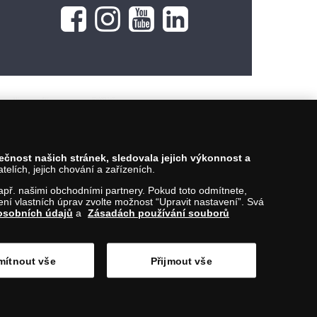
pečnost našich stránek, sledovala jejich výkonnost a
lích, jejich chování a zařízeních.
 např. našimi obchodními partnery. Pokud toto odmítnete,
í vlastních úprav zvolte možnost “Upravit nastavení”. Svá
osobních údajů
a
Zásadách používání souborů
ítnout vše
Přijmout vše