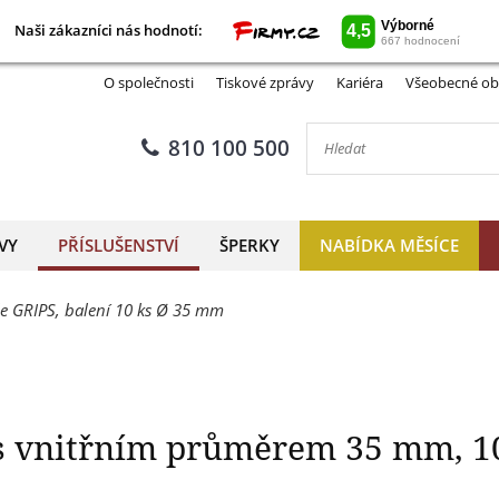
Naši zákazníci nás hodnotí:
Naši zákazníci nás hodnotí:
e GRIPS s vnitřním průměrem
O společnosti
Tiskové zprávy
Kariéra
Všeobecné ob
810 100 500
VY
PŘÍSLUŠENSTVÍ
ŠPERKY
NABÍDKA MĚSÍCE
e GRIPS, balení 10 ks Ø 35 mm
 s vnitřním průměrem 35 mm, 1