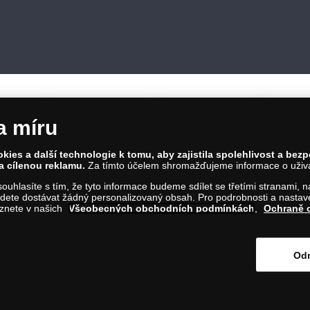
a míru
ies a další technologie k tomu, aby zajistila spolehlivost a bez
a cílenou reklamu.
Za tímto účelem shromažďujeme informace o uživate
86 00 Praha 8; Tel.: 810 100 500
a souhlasíte s tím, že tyto informace budeme sdílet se třetími stranami,
Č: 28507622; DIČ: CZ28507622
ete dostávat žádný personalizovaný obsah. Pro podrobnosti a nastaven
íl C, vložka 146644
eznete v našich
Všeobecných obchodních podmínkách
,
Ochraně 
m na tento odkaz
.
Odm