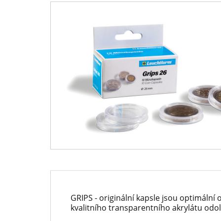
-
mincí
Národní
a
Pokladnice
medailí
-
přední
evropský
prodejce
mincí
a
medailí
GRIPS - originální kapsle jsou optimáln
kvalitního transparentního akrylátu odo