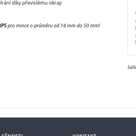
írání díky převislému okraji
IPS
pro mince o průměru od 14 mm do 50 mm!
Sdíl