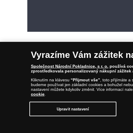
Vyrazíme Vám zážitek n
Společnost Národní Pokladnice, s r. o.
používá cook
zprostředkovala personalizovaný nákupní zážitek 
© Copyright 2026 - Národní Pokladnice, s. r. o.; Karolinská 661/4, 1
Kliknutím na klávesu
“Přijmout vše”
, toto přijímáte 
E-mail: info@narodnipokladnice.cz, www.narodnipokladnice.cz; I
budeme používat jen základní cookies a bohužel nebud
Společnost zapsána v OR vedeném Městským soudem v Praze, odd
nastavení můžete kdykoliv změnit. Více informací nal
cookie
.
Upravit nastavení souborů cookie můžete
kliknutí
Upravit nastavení