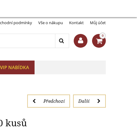
Můj účet:
Přihlásit se
-A
A+
 35 mm, 10 kusů
chodní podmínky
Vše o nákupu
Kontakt
Můj účet
0
VIP NABÍDKA
Předchozí
Další
0 kusů