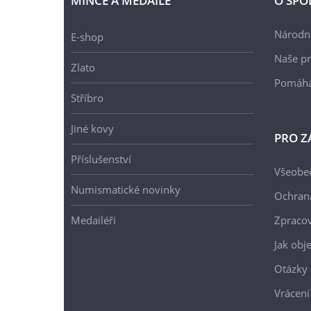
MINCE A MEDAILE
O SPO
Národní
E-shop
Naše pr
Zlato
Pomáh
Stříbro
Jiné kovy
PRO Z
Příslušenství
Všeobe
Numismatické novinky
Ochran
Medailéři
Zpracov
Jak obj
Otázky 
Vrácení