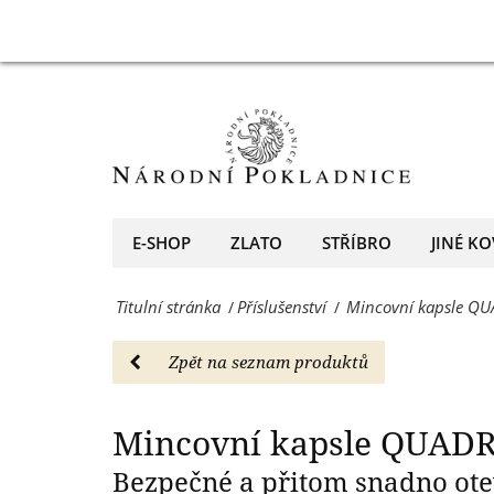
14
Mincovní
Mincovní kapsle 
mm,
kapsle
10
QUADRUM
kusů
s
-
vnitřním
Příslušenství
průměrem
E-SHOP
ZLATO
STŘÍBRO
JINÉ KO
-
14
Národní
Titulní stránka
Příslušenství
Mincovní kapsle Q
/
/
mm,
Pokladnice
10
Zpět na seznam produktů
-
kusů
přední
-
Mincovní kapsle QUADR
evropský
Příslušenství
Bezpečné a přitom snadno ote
prodejce