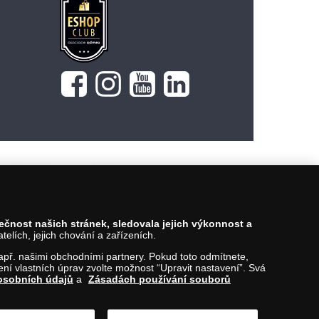
149 Kč
Vložit do košíku
pečnost našich stránek, sledovala jejich výkonnost a
lích, jejich chování a zařízeních.
 např. našimi obchodními partnery. Pokud toto odmítnete,
í vlastních úprav zvolte možnost “Upravit nastavení”. Svá
osobních údajů
a
Zásadách používání souborů