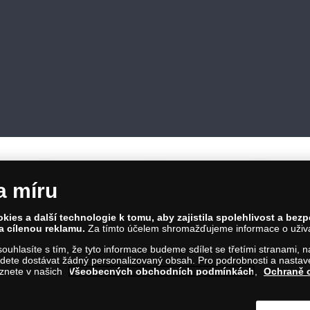
a míru
ies a další technologie k tomu, aby zajistila spolehlivost a bez
a cílenou reklamu.
Za tímto účelem shromažďujeme informace o uživate
86 00 Praha 8; Tel.: 810 100 500
a souhlasíte s tím, že tyto informace budeme sdílet se třetími stranami,
Č: 28507622; DIČ: CZ28507622
ete dostávat žádný personalizovaný obsah. Pro podrobnosti a nastaven
íl C, vložka 146644
eznete v našich
Všeobecných obchodních podmínkách
,
Ochraně 
m na tento odkaz
.