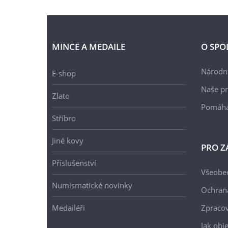
MINCE A MEDAILE
O SPO
Národní
E-shop
Naše pr
Zlato
Pomáh
Stříbro
Jiné kovy
PRO Z
Příslušenství
Všeobe
Numismatické novinky
Ochran
Medailéři
Zpracov
Jak obj