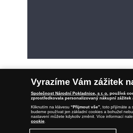
Vyrazíme Vám zážitek n
Společnost Národní Pokladnice, s r. o.
používá cook
zprostředkovala personalizovaný nákupní zážitek 
© Copyright 2026 - Národní Pokladnice, s. r. o.; Karolinská 661/4, 1
Kliknutím na klávesu
“Přijmout vše”
, toto přijímáte 
E-mail: info@narodnipokladnice.cz, www.narodnipokladnice.cz; I
budeme používat jen základní cookies a bohužel nebud
Společnost zapsána v OR vedeném Městským soudem v Praze, odd
nastavení můžete kdykoliv změnit. Více informací nal
cookie
.
Upravit nastavení souborů cookie můžete
kliknutí