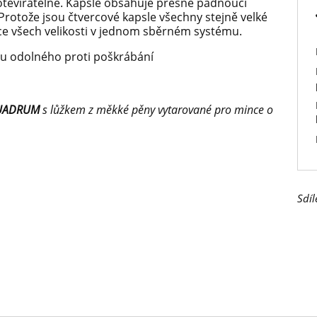
tevíratelné. Kapsle obsahuje přesně padnoucí
Protože jsou čtvercové kapsle všechny stejně velké
ce všech velikosti v jednom sběrném systému.
stu odolného proti poškrábání
UADRUM
s lůžkem z měkké pěny vytarované pro mince o
Sdíl