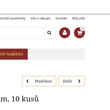
Můj účet:
Přihlásit se
-A
A+
em 14 mm, 10 kusů
chodní podmínky
Vše o nákupu
Kontakt
Můj účet
0
VIP NABÍDKA
Předchozí
Další
m, 10 kusů