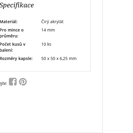
Specifikace
Materiál:
Čirý akrylát
Pro mince o
14 mm
průměru:
Počet kusů v
10 ks
balení:
Rozměry kapsle:
50 x 50 x 6,25 mm
ejte: