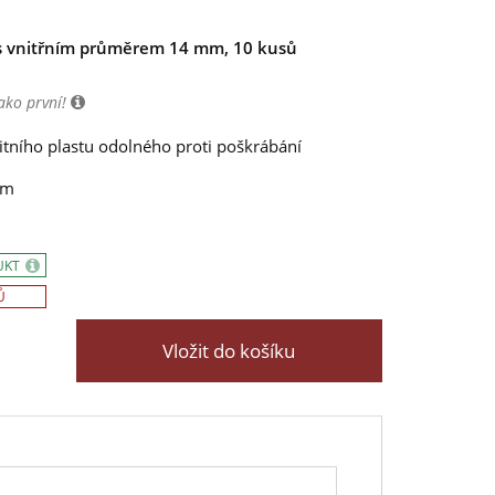
 vnitřním průměrem 14 mm, 10 kusů
ako první!
itního plastu odolného proti poškrábání
mm
UKT
Ů
Vložit do košíku