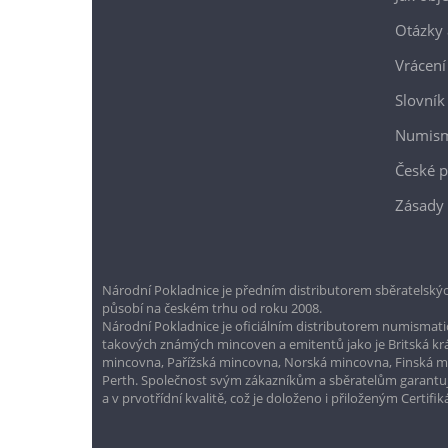
Otázky 
Vrácení
Slovník
Numism
České p
Zásady 
Národní Pokladnice je předním distributorem sběratelskýc
působí na českém trhu od roku 2008.
Národní Pokladnice je oficiálním distributorem numismatic
takových známých mincoven a emitentů jako je Britská k
mincovna, Pařížská mincovna, Norská mincovna, Finská 
Perth. Společnost svým zákazníkům a sběratelům garantuje
a v prvotřídní kvalitě, což je doloženo i přiloženým Certifi