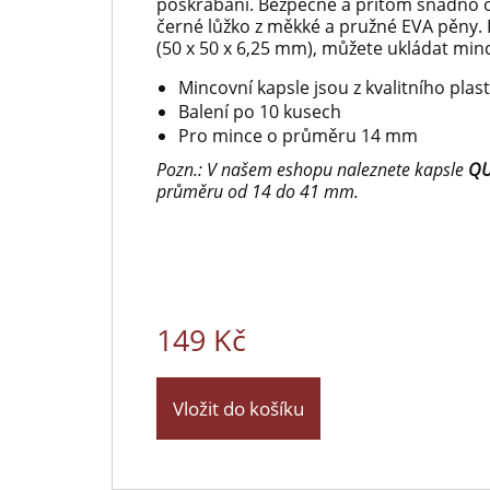
poškrabání. Bezpečně a přitom snadno o
černé lůžko z měkké a pružné EVA pěny. 
(50 x 50 x 6,25 mm), můžete ukládat min
Mincovní kapsle jsou z kvalitního pla
Balení po 10 kusech
Pro mince o průměru 14 mm
Pozn.: V našem eshopu naleznete kapsle
Q
průměru od 14 do 41 mm.
149 Kč
Vložit do košíku