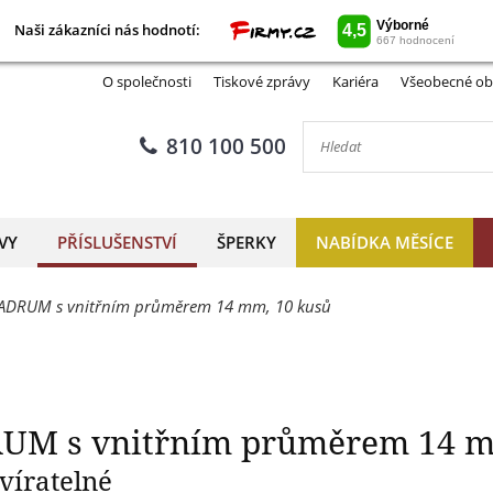
Naši zákazníci nás hodnotí:
Naši zákazníci nás hodnotí:
QUADRUM s vnitřním průměr
O společnosti
Tiskové zprávy
Kariéra
Všeobecné ob
810 100 500
VY
PŘÍSLUŠENSTVÍ
ŠPERKY
NABÍDKA MĚSÍCE
UADRUM s vnitřním průměrem 14 mm, 10 kusů
UM s vnitřním průměrem 14 m
víratelné