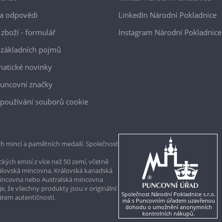
a odpovědi
LinkedIn Národní Pokladnice
 zboží - formulář
Instagram Národní Pokladnice
 základních pojmů
atické novinky
uncovní značky
používání souborů cookie
h mincí a pamětních medailí. Společnost
kých emisí z více než 50 zemí, včetně
rálovská mincovna, Královská kanadská
mincovna nebo Australská mincovna
, že všechny produkty jsou v originální
Společnost Národní Pokladnice s.r.o.
kátem autentičnosti.
má s Puncovním úřadem uzavřenou
dohodu o umožnění anonymních
kontrolních nákupů.