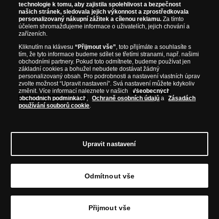
technologie k tomu, aby zajistila spolehlivost a bezpečnost
našich stránek, sledovala jejich výkonnost a zprostředkovala
personalizovaný nákupní zážitek a cílenou reklamu.
Za tímto
účelem shromažďujeme informace o uživatelích, jejich chování a
zařízeních.
Kliknutím na klávesu
“Přijmout vše”
, toto přijímáte a souhlasíte s
tím, že tyto informace budeme sdílet se třetími stranami, např. našimi
obchodními partnery. Pokud toto odmítnete, budeme používat jen
základní cookies a bohužel nebudete dostávat žádný
personalizovaný obsah. Pro podrobnosti a nastavení vlastních úprav
zvolte možnost “Upravit nastavení”. Svá nastavení můžete kdykoliv
změnit. Více informací naleznete v našich
Všeobecných
obchodních podmínkách
,
Ochraně osobních údajů
a
Zásadách
používání souborů cookie
.
© Copyright 2026 - Národní Pokladnice, s. r. o.; Karolinská 661/4, 186 00 Praha 8;
Tel.: 810 100 500
E-mail: info@narodnipokladnice.cz, www.narodnipokladnice.cz;
IČ: 28507622; DIČ: CZ28507622
Společnost zapsána v OR vedeném Městským
Upravit nastavení
soudem v Praze, oddíl C, vložka 146644
Upravit nastavení souborů cookie můžete
kliknutím na tento
odkaz
.
Odmítnout vše
Vložit do košíku
Přijmout vše