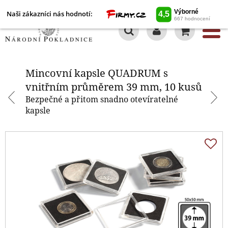
Naši zákazníci nás hodnotí:
0
Mincovní kapsle QUADRUM s
vnitřním průměrem 39 mm, 10
kusů
Mincovní kapsle QUADRUM s
vnitřním průměrem 39 mm, 10 kusů
Bezpečné a přitom snadno otevíratelné
kapsle