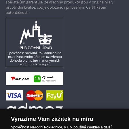
sběratelům garantuje, že všechny produkty jsou v originální a v
prvotřídní kvalitě, což je doloženo i přiloženým Certifikátem
autentičnosti.
Společnost Národní Pokladnice s.r.o.
má s Puncovním úřadem uzavřenou
dohodu o umožnění anonymních
kontrolních nákupů.
Vyrazíme Vám zážitek na míru
Společnost Národní Pokladnice, s r. o.
používá cookies a další