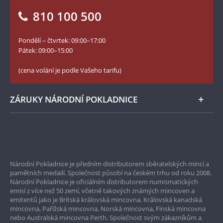
Vrácení zboží - formulář
810 100 500
Facebook Národní Pokladnice
Slovník základních pojmů
YouTube Národní Pokladnice
Pondělí – čtvrtek: 09:00–17:00
Numismatické novinky
Twitter Národní Pokladnice
Pátek: 09:00–15:00
České puncovní značky
LinkedIn Národní Pokladnice
(cena volání je podle Vašeho tarifu)
Zásady používání souborů cookie
Instagram Národní Pokladnice
ZÁRUKY NÁRODNÍ POKLADNICE
Bezpečné nákupy
Prvotřídní servis
Národní Pokladnice je předním distributorem sběratelských mincí a
Garance nejvyšší kvality
pamětních medailí. Společnost působí na českém trhu od roku 2008.
Národní Pokladnice je oficiálním distributorem numismatických
Pouze originální produkty
emisí z více než 50 zemí, včetně takových známých mincoven a
emitentů jako je Britská královská mincovna, Královská kanadská
mincovna, Pařížská mincovna, Norská mincovna, Finská mincovna
nebo Australská mincovna Perth. Společnost svým zákazníkům a