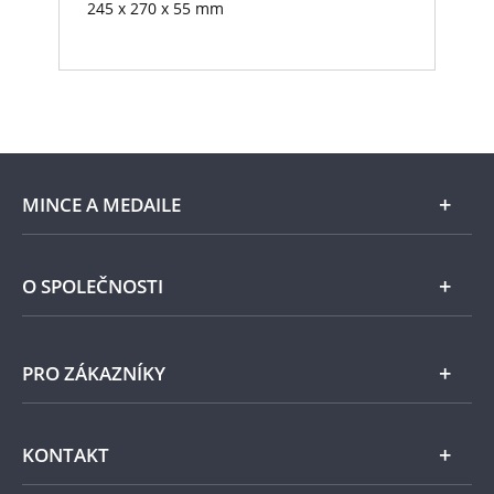
245 x 270 x 55 mm
MINCE A MEDAILE
E-shop
O SPOLEČNOSTI
Zlato
Národní Pokladnice
PRO ZÁKAZNÍKY
Stříbro
Naše projekty
Jiné kovy
Pomáháme
Všeobecné obchodní podmínky
KONTAKT
Příslušenství
Ochrana osobních údajů