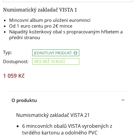
Numismatický zakladač VISTA 1
Mincovní album
pro uložení euromincí
Od 1 euro centu pro
2€ mince
Nápaditý
koženkový obal s propracovaným hřbetem a
přední stranou
Typ:
JEDNOTLIVÝ PRODUKT
Dostupnost:
VÍCE NEŽ 10 KUSŮ
1 059 Kč
O produktu
Numismatický zakladač VISTA 21
6 mincovních obalů VISTA vyrobených z
tvrdého kartonu a odolného PVC