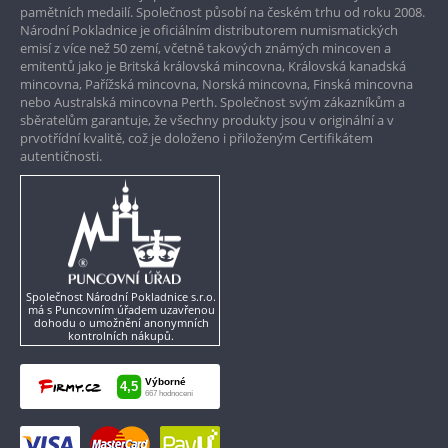
pamětních medailí. Společnost působí na českém trhu od roku 2008.
Národní Pokladnice je oficiálním distributorem numismatických
Pouze originální produkty
emisí z více než 50 zemí, včetně takových známých mincoven a
emitentů jako je Britská královská mincovna, Královská kanadská
mincovna, Pařížská mincovna, Norská mincovna, Finská mincovna
nebo Australská mincovna Perth. Společnost svým zákazníkům a
sběratelům garantuje, že všechny produkty jsou v originální a v
prvotřídní kvalitě, což je doloženo i přiloženým Certifikátem
autentičnosti.
Společnost Národní Pokladnice s.r.o.
má s Puncovním úřadem uzavřenou
dohodu o umožnění anonymních
kontrolních nákupů.