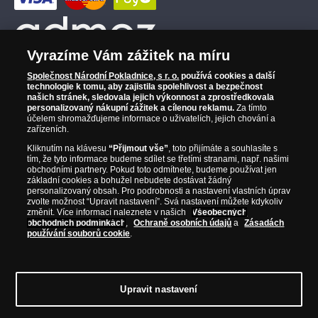
Vyrazíme Vám zážitek na míru
Společnost Národní Pokladnice, s r. o.
používá cookies a další
technologie k tomu, aby zajistila spolehlivost a bezpečnost
našich stránek, sledovala jejich výkonnost a zprostředkovala
personalizovaný nákupní zážitek a cílenou reklamu.
Za tímto
účelem shromažďujeme informace o uživatelích, jejich chování a
zařízeních.
Kliknutím na klávesu
“Přijmout vše”
, toto přijímáte a souhlasíte s
tím, že tyto informace budeme sdílet se třetími stranami, např. našimi
obchodními partnery. Pokud toto odmítnete, budeme používat jen
základní cookies a bohužel nebudete dostávat žádný
personalizovaný obsah. Pro podrobnosti a nastavení vlastních úprav
zvolte možnost “Upravit nastavení”. Svá nastavení můžete kdykoliv
změnit. Více informací naleznete v našich
Všeobecných
obchodních podmínkách
,
Ochraně osobních údajů
a
Zásadách
používání souborů cookie
.
© Copyright 2026 - Národní Pokladnice, s. r. o.; Karolinská 661/4, 186 00 Praha 8;
Tel.: 810 100 500
E-mail: info@narodnipokladnice.cz, www.narodnipokladnice.cz;
IČ: 28507622; DIČ: CZ28507622
Společnost zapsána v OR vedeném Městským
Upravit nastavení
soudem v Praze, oddíl C, vložka 146644
Upravit nastavení souborů cookie můžete
kliknutím na tento