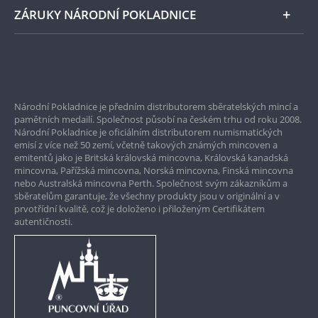
ZÁRUKY NÁRODNÍ POKLADNICE
Bezpečné nákupy
Prvotřídní servis
Národní Pokladnice je předním distributorem sběratelských mincí a
Garance nejvyšší kvality
pamětních medailí. Společnost působí na českém trhu od roku 2008.
Národní Pokladnice je oficiálním distributorem numismatických
Pouze originální produkty
emisí z více než 50 zemí, včetně takových známých mincoven a
emitentů jako je Britská královská mincovna, Královská kanadská
mincovna, Pařížská mincovna, Norská mincovna, Finská mincovna
nebo Australská mincovna Perth. Společnost svým zákazníkům a
sběratelům garantuje, že všechny produkty jsou v originální a v
prvotřídní kvalitě, což je doloženo i přiloženým Certifikátem
autentičnosti.