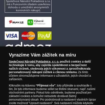
Společnost Národní Pokladnice s.r.o.
má s Puncovním úřadem uzavřenou
dohodu o umožnění anonymních
kontrolních nákupů.
Vyrazíme Vám zážitek na míru
Společnost Národní Pokladnice, s r. o.
používá cookies a další
technologie k tomu, aby zajistila spolehlivost a bezpečnost
našich stránek, sledovala jejich výkonnost a zprostředkovala
personalizovaný nákupní zážitek a cílenou reklamu.
Za tímto
účelem shromažďujeme informace o uživatelích, jejich chování a
zařízeních.
Kliknutím na klávesu
“Přijmout vše”
, toto přijímáte a souhlasíte s
tím, že tyto informace budeme sdílet se třetími stranami, např. našimi
obchodními partnery. Pokud toto odmítnete, budeme používat jen
základní cookies a bohužel nebudete dostávat žádný
personalizovaný obsah. Pro podrobnosti a nastavení vlastních úprav
zvolte možnost “Upravit nastavení”. Svá nastavení můžete kdykoliv