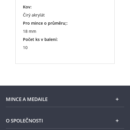
Kov:
Čirý akrylát
Pro mince o průměru;:
18 mm
Počet ks v balení:
10
MINCE A MEDAILE
E-shop
O SPOLEČNOSTI