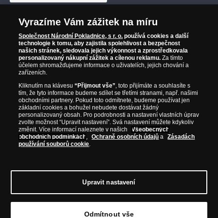
Vyrazíme Vám zážitek na míru
Společnost Národní Pokladnice, s r. o.
používá cookies a další
technologie k tomu, aby zajistila spolehlivost a bezpečnost
našich stránek, sledovala jejich výkonnost a zprostředkovala
personalizovaný nákupní zážitek a cílenou reklamu.
Za tímto
účelem shromažďujeme informace o uživatelích, jejich chování a
zařízeních.
Kliknutím na klávesu
“Přijmout vše”
, toto přijímáte a souhlasíte s
tím, že tyto informace budeme sdílet se třetími stranami, např. našimi
obchodními partnery. Pokud toto odmítnete, budeme používat jen
základní cookies a bohužel nebudete dostávat žádný
personalizovaný obsah. Pro podrobnosti a nastavení vlastních úprav
zvolte možnost “Upravit nastavení”. Svá nastavení můžete kdykoliv
změnit. Více informací naleznete v našich
Všeobecných
obchodních podmínkách
,
Ochraně osobních údajů
a
Zásadách
používání souborů cookie
.
Upravit nastavení
© Copyright 2026 - Národní Pokladnice, s. r. o.; Karolinská 661/4, 186 00 Praha 8;
Tel.: 810 100 500
E-mail: info@narodnipokladnice.cz, www.narodnipokladnice.cz;
Odmítnout vše
IČ: 28507622; DIČ: CZ28507622
Společnost zapsána v OR vedeném Městským