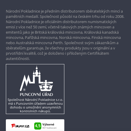
Prvotřídní servis
Národní Pokladnice je předním distributorem sběratelských mincí a
Garance nejvyšší kvality
pamětních medailí. Společnost působí na českém trhu od roku 2008.
Národní Pokladnice je oficiálním distributorem numismatických
Pouze originální produkty
emisí z více než 50 zemí, včetně takových známých mincoven a
emitentů jako je Britská královská mincovna, Královská kanadská
mincovna, Pařížská mincovna, Norská mincovna, Finská mincovna
nebo Australská mincovna Perth. Společnost svým zákazníkům a
sběratelům garantuje, že všechny produkty jsou v originální a v
prvotřídní kvalitě, což je doloženo i přiloženým Certifikátem
autentičnosti.
Společnost Národní Pokladnice s.r.o.
má s Puncovním úřadem uzavřenou
dohodu o umožnění anonymních
kontrolních nákupů.