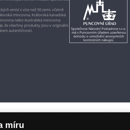
kých emisí z více než 50 zemí, včetně
rálovská mincovna, Královská kanadská
mincovna nebo Australská mincovna
, že všechny produkty jsou v originální
Společnost Národní Pokladnice s.r.o.
kátem autentičnosti.
má s Puncovním úřadem uzavřenou
dohodu o umožnění anonymních
kontrolních nákupů.
a míru