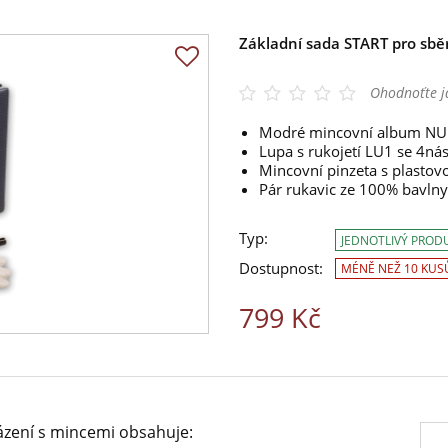
Základní sada START pro sbě
Ohodnoťte j
Modré mincovní album NUMIS
Lupa s rukojetí LU1 se 4n
Mincovní pinzeta s plasto
Pár rukavic ze 100% bavlny
Typ:
JEDNOTLIVÝ PROD
Dostupnost:
MÉNĚ NEŽ 10 KUS
799 Kč
ázení s mincemi obsahuje: