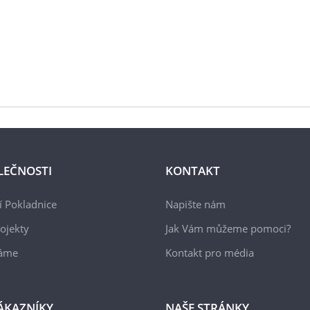
LEČNOSTI
KONTAKT
 Pokladnice
Napište nám
ojekty
Jak Vám můžeme pomoci?
áme
Kontakt pro média
ÁKAZNÍKY
NAŠE STRÁNKY