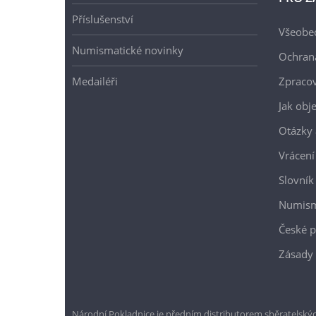
Příslušenství
Všeobe
Numismatické novinky
Ochran
Medailéři
Zpracov
Jak obj
Otázky 
Vrácení
Slovník
Numism
České p
Zásady 
Národní Pokladnice je předním distributorem sběratelskýc