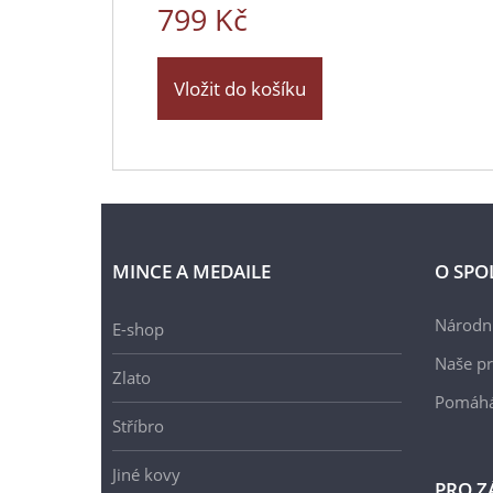
799 Kč
Vložit do košíku
MINCE A MEDAILE
O SPO
Národní
E-shop
Naše pr
Zlato
Pomáh
Stříbro
Jiné kovy
PRO Z