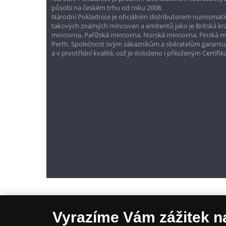
působí na českém trhu od roku 2008.
Národní Pokladnice je oficiálním distributorem numismatic
takových známých mincoven a emitentů jako je Britská k
mincovna, Pařížská mincovna, Norská mincovna, Finská 
Perth. Společnost svým zákazníkům a sběratelům garantuje
a v prvotřídní kvalitě, což je doloženo i přiloženým Certifi
Vyrazíme Vám zážitek n