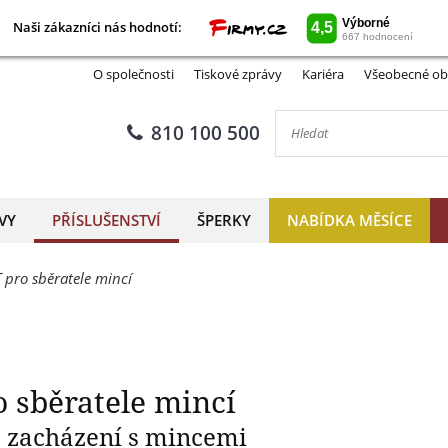
Naši zákazníci nás hodnotí:
Naši zákazníci nás hodnotí:
dní sada START pro sběratele
O společnosti
Tiskové zprávy
Kariéra
Všeobecné ob
810 100 500
VY
PŘÍSLUŠENSTVÍ
ŠPERKY
NABÍDKA MĚSÍCE
 pro sběratele mincí
 sběratele mincí
é zacházení s mincemi