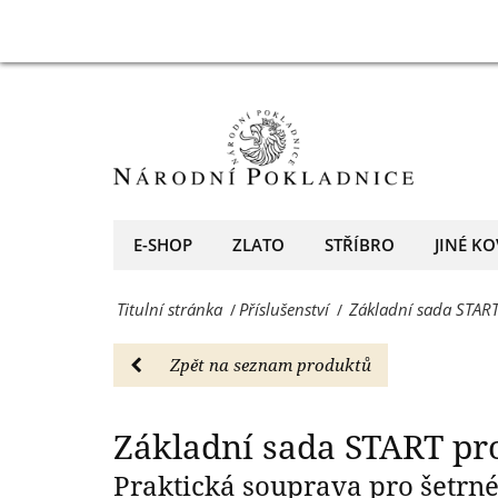
-
Základní
Zákla
Příslušenství
sada
-
START
Národní
pro
Pokladnice
sběratele
-
mincí
E-SHOP
ZLATO
STŘÍBRO
JINÉ KO
přední
-
evropský
Titulní stránka
Příslušenství
Základní sada START
/
/
Příslušenství
prodejce
-
Zpět na seznam produktů
mincí
Národní
a
Pokladnice
Základní sada START pro
medailí
-
Praktická souprava pro šetrn