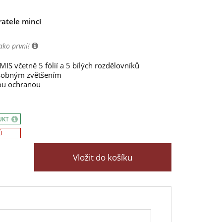
ratele mincí
ako první!
 včetně 5 fólií a 5 bílých rozdělovníků
ásobným zvětšením
vou ochranou
UKT
Ů
Vložit do košíku