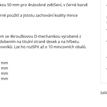
čkou 50 mm pro 4násobné zvětšení, v černé barvě
é použití a jistotu zachování kvality mince
m se 4kroužkovou D-mechanikou vyrobené z
dobením na titulní straně desek a na hřbetu.
ělovníků. Lze ho rozšířit až o 10 mincovních obalů.
20 mm
30 mm
33 mm
48 mm
Sdíl