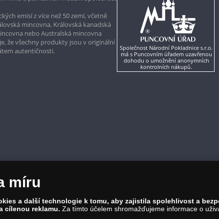
kých emisí z více než 50 zemí, včetně
rálovská mincovna, Královská kanadská
mincovna nebo Australská mincovna
, že všechny produkty jsou v originální
Společnost Národní Pokladnice s.r.o.
kátem autentičnosti.
má s Puncovním úřadem uzavřenou
dohodu o umožnění anonymních
kontrolních nákupů.
a míru
ies a další technologie k tomu, aby zajistila spolehlivost a bez
a cílenou reklamu.
Za tímto účelem shromažďujeme informace o uživate