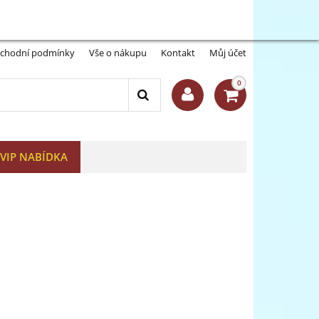
Můj účet:
Přihlásit se
-A
A+
chodní podmínky
Vše o nákupu
Kontakt
Můj účet
0
VIP NABÍDKA