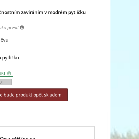
čnostním zavíráním v modrém pytlíčku
ako první!
děvu
 pytlíčku
UKT
O!
le bude produkt opět skladem.