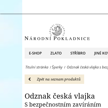
-
Odznak
Šperky
česká
-
vlajka
Národní
s
Pokladnice
bezpečnostním
-
zavíráním
E-SHOP
ZLATO
STŘÍBRO
JINÉ KO
přední
-
evropský
Titulní stránka
Šperky
Odznak česká vlajka s be
/
/
Šperky
prodejce
-
Zpět na seznam produktů
mincí
Národní
a
Pokladnice
Odznak česká vlajka
medailí
-
S bezpečnostním zavíráním