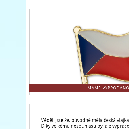
přední
evropský
prodejce
mincí
a
medailí
MÁME VYPRODÁNO
Věděli jste že, původně měla česká vlajka 
Díky velkému nesouhlasu byl ale vypraco