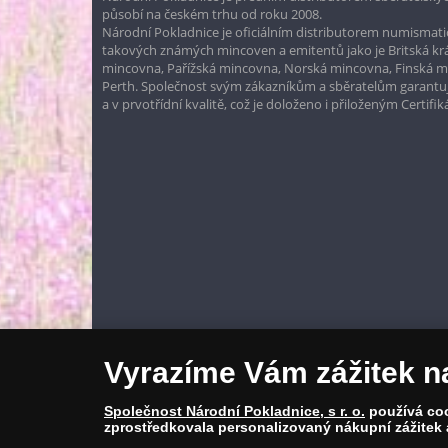
působí na českém trhu od roku 2008.
Národní Pokladnice je oficiálním distributorem numismatic
takových známých mincoven a emitentů jako je Britská k
mincovna, Pařížská mincovna, Norská mincovna, Finská 
Perth. Společnost svým zákazníkům a sběratelům garantuje
a v prvotřídní kvalitě, což je doloženo i přiloženým Certifi
Vyrazíme Vám zážitek n
Společnost Národní Pokladnice, s r. o.
používá cook
zprostředkovala personalizovaný nákupní zážitek 