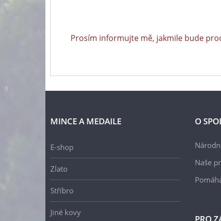
Prosím informujte mě, jakmile bude pro
MINCE A MEDAILE
O SPO
Národní
E-shop
Naše pr
Zlato
Pomáh
Stříbro
Jiné kovy
PRO Z