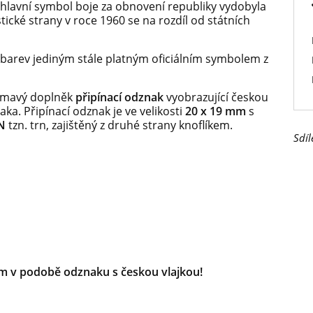
 hlavní symbol boje za obnovení republiky vydobyla
ické strany v roce 1960 se na rozdíl od státních
h barev jediným stále platným oficiálním symbolem z
jímavý doplněk
připínací odznak
vyobrazující českou
aka. Připínací odznak je ve velikosti
20 x 19 mm
s
N
tzn. trn, zajištěný z druhé strany knoflíkem.
Sdíl
em v podobě odznaku s českou vlajkou!