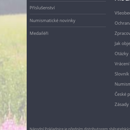
Příslušenství
Všeobe
Numismatické novinky
Ochran
Medailéři
Zpracov
Jak obj
Otázky 
Vrácení
Slovník
Numism
České p
Zásady 
Národní Pokladnice je předním distributorem sběratelskýc