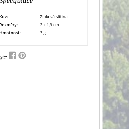
Specifikace
Kov:
Zinková slitina
Rozměry:
2 x 1,9 cm
Hmotnost:
3 g
ejte: