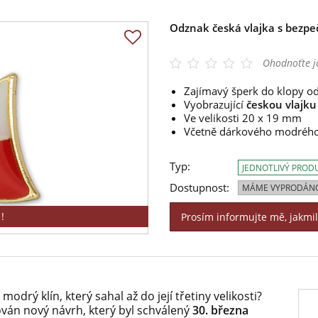
Odznak česká vlajka s bezpe
Ohodnoťte j
Zajímavý šperk do klopy o
Vyobrazující
českou vlajku
Ve velikosti 20 x 19 mm
Včetně dárkového modrého
Typ:
JEDNOTLIVÝ PROD
Dostupnost:
MÁME VYPRODÁN
!
Prosím informujte mě, jakmi
modrý klín, který sahal až do její třetiny velikosti?
ván nový návrh, který byl schválený
30. března