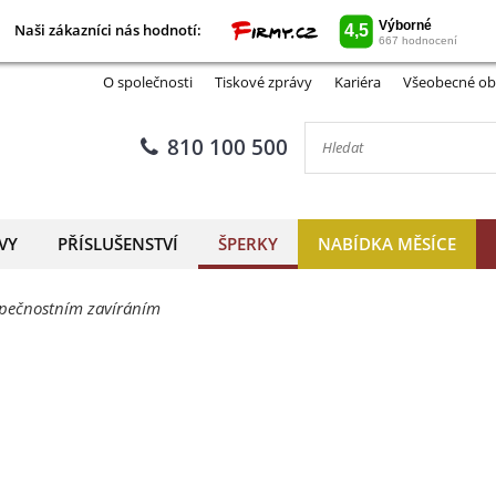
Naši zákazníci nás hodnotí:
Naši zákazníci nás hodnotí:
Odznak česká vlajka
O společnosti
Tiskové zprávy
Kariéra
Všeobecné ob
810 100 500
VY
PŘÍSLUŠENSTVÍ
ŠPERKY
NABÍDKA MĚSÍCE
zpečnostním zavíráním