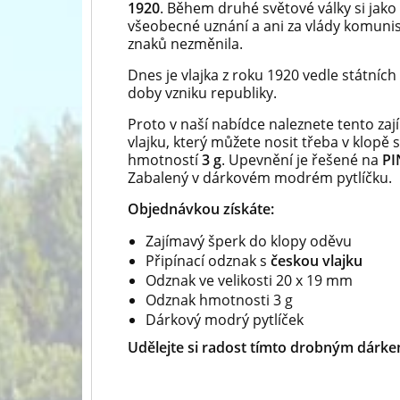
1920
. Během druhé světové války si jako
všeobecné uznání a ani za vlády komunist
znaků nezměnila.
Dnes je vlajka z roku 1920 vedle státníc
doby vzniku republiky.
Proto v naší nabídce naleznete tento za
vlajku, který můžete nosit třeba v klopě s
hmotností
3 g
. Upevnění je řešené na
PI
Zabalený v dárkovém modrém pytlíčku.
Objednávkou získáte:
Zajímavý šperk do klopy oděvu
Připínací odznak s
českou vlajku
Odznak ve velikosti 20 x 19 mm
Odznak hmotnosti 3 g
Dárkový modrý pytlíček
Udělejte si radost tímto drobným dárk