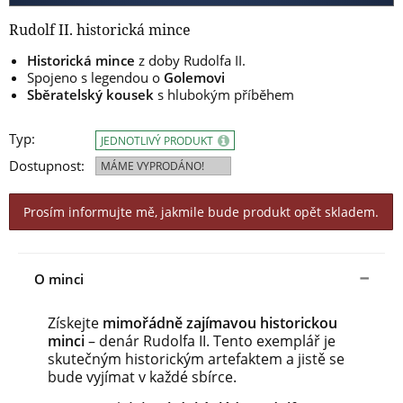
Rudolf II. historická mince
Historická mince
z doby Rudolfa II.
Spojeno s legendou o
Golemovi
Sběratelský kousek
s hlubokým příběhem
Typ:
JEDNOTLIVÝ PRODUKT
Dostupnost:
MÁME VYPRODÁNO!
Prosím informujte mě, jakmile bude produkt opět skladem.
O minci
Získejte
mimořádně zajímavou historickou
minci
– denár Rudolfa II. Tento exemplář je
skutečným historickým artefaktem a jistě se
bude vyjímat v každé sbírce.