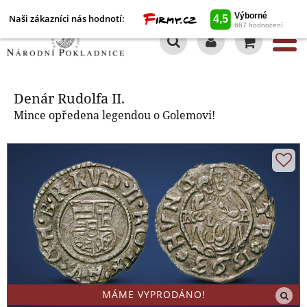
Naši zákazníci nás hodnotí:
0
Denár Rudolfa II.
Denár Rudolfa II.
Mince opředena legendou o Golemovi!
MÁME VYPRODÁNO!