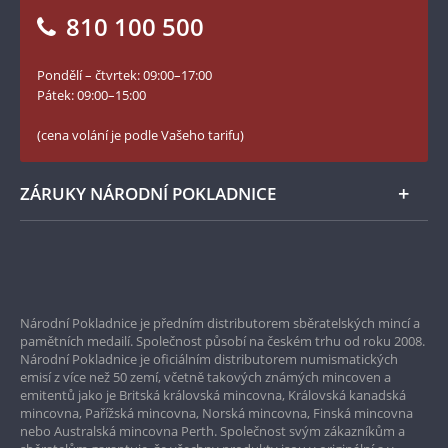
Vrácení zboží - formulář
810 100 500
Facebook Národní Pokladnice
Slovník základních pojmů
YouTube Národní Pokladnice
Pondělí – čtvrtek: 09:00–17:00
Numismatické novinky
Twitter Národní Pokladnice
Pátek: 09:00–15:00
České puncovní značky
LinkedIn Národní Pokladnice
(cena volání je podle Vašeho tarifu)
Zásady používání souborů cookie
Instagram Národní Pokladnice
ZÁRUKY NÁRODNÍ POKLADNICE
Bezpečné nákupy
Prvotřídní servis
Národní Pokladnice je předním distributorem sběratelských mincí a
Garance nejvyšší kvality
pamětních medailí. Společnost působí na českém trhu od roku 2008.
Národní Pokladnice je oficiálním distributorem numismatických
Pouze originální produkty
emisí z více než 50 zemí, včetně takových známých mincoven a
emitentů jako je Britská královská mincovna, Královská kanadská
mincovna, Pařížská mincovna, Norská mincovna, Finská mincovna
nebo Australská mincovna Perth. Společnost svým zákazníkům a