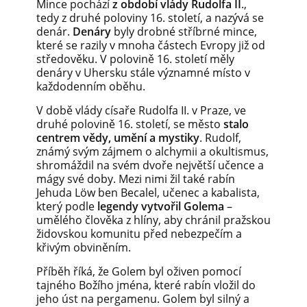
Mince pochází
z období vlády Rudolfa II
.,
tedy z druhé poloviny 16. století, a nazývá se
denár.
Denáry
byly drobné stříbrné mince,
které se razily v mnoha částech Evropy již od
středověku. V polovině 16. století měly
denáry v Uhersku stále významné místo v
každodenním oběhu.
V době vlády císaře Rudolfa II. v Praze, ve
druhé polovině 16. století, se město
stalo
centrem vědy, umění a mystiky
. Rudolf,
známý svým zájmem o alchymii a okultismus,
shromáždil na svém dvoře největší učence a
mágy své doby. Mezi nimi žil také rabín
Jehuda Löw ben Becalel, učenec a kabalista,
který podle
legendy vytvořil Golema
–
umělého člověka z hlíny, aby chránil pražskou
židovskou komunitu před nebezpečím a
křivým obviněním.
Příběh říká, že Golem byl oživen pomocí
tajného Božího jména, které rabín vložil do
jeho úst na pergamenu. Golem byl silný a