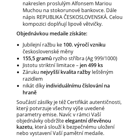
nakreslen proslulým Alfonsem Mariou
Muchou na stokorunové bankovce. Dále
nápis REPUBLIKA ČESKOSLOVENSKÁ. Celou
kompozici doplňují lipově větvičky.
Objednávkou medaile získáte:
Jubilejní ražbu ke
100. výročí vzniku
československé měny
155,5 gramů
ryzího stříbra (Ag 999/1000)
Jistotu striktní limitace –
jen 499 ks
Záruku
nejvyšší kvalita ražby
leštěným
razidlem
nikát díky
individuálnímu číslování na
hraně
Součástí zásilky je též Certifikát autentičnosti,
který potvrzuje všechny výše uvedené
parametry emise. Navíc v rámci Vaší
objednávky obdržíte
elegantní dřevěnou
kazetu
, která slouží k bezpečnému uložení
nebo vystavení Vaší pamětní medaile.