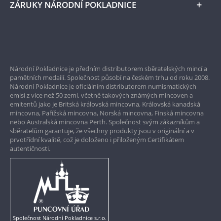
ZÁRUKY NÁRODNÍ POKLADNICE
poválečnému stavu jediné mincovny u nás, té v
Kremnici. A tak první uvolněnou mincí do oběhu
byl dvacetihaléř Otakara Španiela. Legendou se
však stala kovová koruna, a to díky svému
Bezpečné nákupy
příběhu a 35letému oběhu. Mince vyobrazuje
Prvotřídní servis
dívku, která sází lípu a byla v oběhu od roku 1957
do roku 1992. Československá koruna se tak
Národní Pokladnice je předním distributorem sběratelských mincí a
Garance nejvyšší kvality
navzdory všemu, stala nejen pevnou měnou, ale
pamětních medailí. Společnost působí na českém trhu od roku 2008.
také symbolem státu a jeho suverenity.
Národní Pokladnice je oficiálním distributorem numismatických
Pouze originální produkty
emisí z více než 50 zemí, včetně takových známých mincoven a
emitentů jako je Britská královská mincovna, Královská kanadská
mincovna, Pařížská mincovna, Norská mincovna, Finská mincovna
nebo Australská mincovna Perth. Společnost svým zákazníkům a
sběratelům garantuje, že všechny produkty jsou v originální a v
prvotřídní kvalitě, což je doloženo i přiloženým Certifikátem
autentičnosti.
Společnost Národní Pokladnice s.r.o.