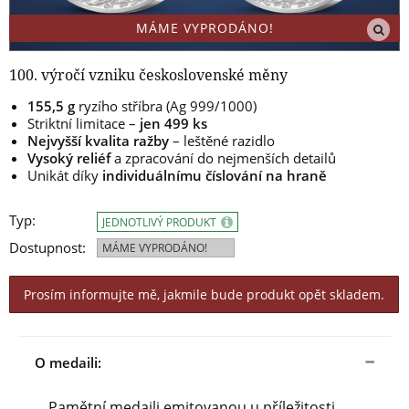
MÁME VYPRODÁNO!
100. výročí vzniku československé měny
155,5 g
ryzího stříbra (Ag 999/1000)
Striktní limitace –
jen 499 ks
Nejvyšší kvalita ražby
– leštěné razidlo
Vysoký reliéf
a zpracování do nejmenších detailů
Unikát díky
individuálnímu číslování na hraně
Typ:
JEDNOTLIVÝ PRODUKT
Dostupnost:
MÁME VYPRODÁNO!
Prosím informujte mě, jakmile bude produkt opět skladem.
O medaili:
Pamětní medaili emitovanou u příležitosti