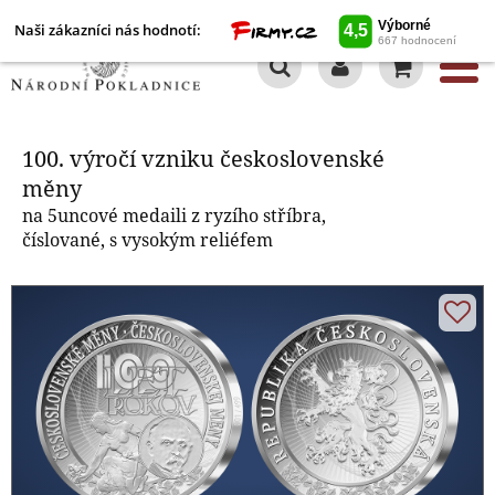
Naši zákazníci nás hodnotí:
0
100. výročí vzniku československé
měny
100. výročí vzniku československé
měny
na 5uncové medaili z ryzího stříbra,
číslované, s vysokým reliéfem