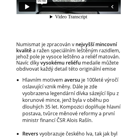
Numismat je zpracován v
nejvyšší mincovní
kvalitě
a ražen speciálním leštěným razidlem,
jehož pole je vysoce leštěno a reliéf matován.
Navíc díky
vysokému reliéfu
medaile můžete
obdivovat každý detail této originální emise
Hlavním motivem
aversu
je 100leté výročí
oslavující vznik měny. Dále je zde
vyobrazena legendární dívka sázející lípu z
korunové mince, jenž byla v oběhu po
dlouhých 35 let. Kompozici doplňuje hlavní
postava, tvůrce měnové reformy a první
ministr financí ČSR Alois Rašín.
Revers
vyobrazuje českého lva, tak jak byl