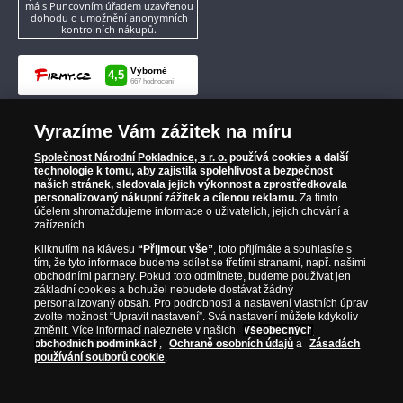
má s Puncovním úřadem uzavřenou
dohodu o umožnění anonymních
kontrolních nákupů.
Vyrazíme Vám zážitek na míru
Společnost Národní Pokladnice, s r. o.
používá cookies a další
technologie k tomu, aby zajistila spolehlivost a bezpečnost
našich stránek, sledovala jejich výkonnost a zprostředkovala
personalizovaný nákupní zážitek a cílenou reklamu.
Za tímto
účelem shromažďujeme informace o uživatelích, jejich chování a
zařízeních.
Kliknutím na klávesu
“Přijmout vše”
, toto přijímáte a souhlasíte s
tím, že tyto informace budeme sdílet se třetími stranami, např. našimi
obchodními partnery. Pokud toto odmítnete, budeme používat jen
základní cookies a bohužel nebudete dostávat žádný
personalizovaný obsah. Pro podrobnosti a nastavení vlastních úprav
zvolte možnost “Upravit nastavení”. Svá nastavení můžete kdykoliv
změnit. Více informací naleznete v našich
Všeobecných
obchodních podmínkách
,
Ochraně osobních údajů
a
Zásadách
používání souborů cookie
.