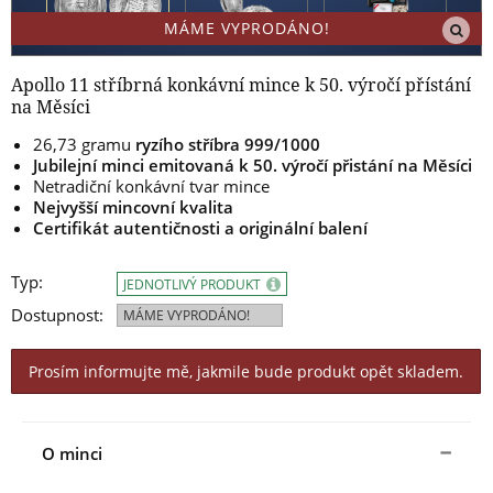
MÁME VYPRODÁNO!
Apollo 11 stříbrná konkávní mince k 50. výročí přístání
na Měsíci
26,73 gramu
ryzího stříbra 999/1000
Jubilejní minci emitovaná k 50. výročí přistání na Měsíci
Netradiční konkávní tvar mince
Nejvyšší mincovní kvalita
Certifikát autentičnosti a originální balení
Typ:
JEDNOTLIVÝ PRODUKT
Dostupnost:
MÁME VYPRODÁNO!
Prosím informujte mě, jakmile bude produkt opět skladem.
O minci