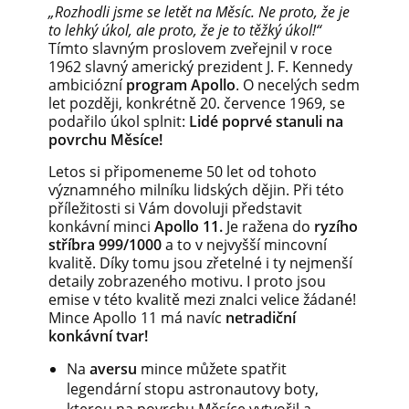
„Rozhodli jsme se letět na Měsíc. Ne proto, že je
to lehký úkol, ale proto, že je to těžký úkol!“
Tímto slavným proslovem zveřejnil v roce
1962 slavný americký prezident J. F. Kennedy
ambiciózní
program Apollo
. O necelých sedm
let později, konkrétně 20. července 1969, se
podařilo úkol splnit:
Lidé poprvé stanuli na
povrchu Měsíce!
Letos si připomeneme 50 let od tohoto
významného milníku lidských dějin. Při této
příležitosti si Vám dovoluji představit
konkávní minci
Apollo 11.
Je ražena do
ryzího
stříbra 999/1000
a to v nejvyšší mincovní
kvalitě. Díky tomu jsou zřetelné i ty nejmenší
detaily zobrazeného motivu. I proto jsou
emise v této kvalitě mezi znalci velice žádané!
Mince Apollo 11 má navíc
netradiční
konkávní tvar!
Na
aversu
mince můžete spatřit
legendární stopu astronautovy boty,
kterou na povrchu Měsíce vytvořil a