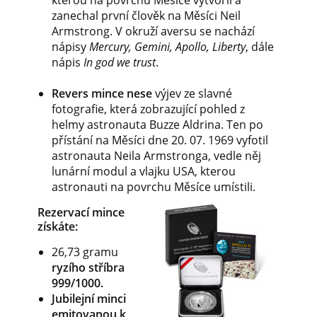
zanechal první člověk na Měsíci Neil
Armstrong. V okruží aversu se nachází
nápisy
Mercury, Gemini, Apollo, Liberty
, dále
nápis
In god we trust
.
Revers mince nese
výjev ze slavné
fotografie, která zobrazující pohled z
helmy astronauta Buzze Aldrina. Ten po
přístání na Měsíci dne 20. 07. 1969 vyfotil
astronauta Neila Armstronga, vedle něj
lunární modul a vlajku USA, kterou
astronauti na povrchu Měsíce umístili.
Rezervací mince
získáte:
26,73 gramu
ryzího stříbra
999/1000.
Jubilejní minci
emitovanou k