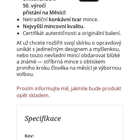
50. výročí
přistání na Měsíci!
Netradiční
konkávní tvar
mince.
Nejvyšší mincovní kvalitu.
Certifikát autentičnosti a originální balení.
Ať už chcete rozšířit svojí sbírku o opravdový
unikát s jedinečným designem a myšlenkou,
nebo touto nevšední mincí obdarovat blízké
a známé — stříbrná mince s obtiskem
prvního kroku člověka na měsícI je výbornou
volbou.
Prosím informujte mě, jakmile bude produkt
opět skladem.
Specifikace
Kov: