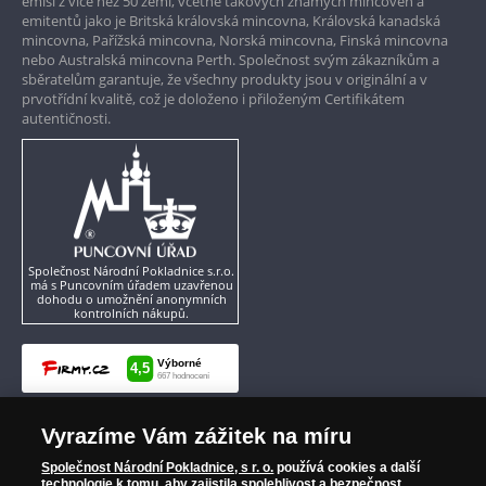
emisí z více než 50 zemí, včetně takových známých mincoven a
emitentů jako je Britská královská mincovna, Královská kanadská
mincovna, Pařížská mincovna, Norská mincovna, Finská mincovna
nebo Australská mincovna Perth. Společnost svým zákazníkům a
sběratelům garantuje, že všechny produkty jsou v originální a v
prvotřídní kvalitě, což je doloženo i přiloženým Certifikátem
autentičnosti.
Společnost Národní Pokladnice s.r.o.
má s Puncovním úřadem uzavřenou
dohodu o umožnění anonymních
kontrolních nákupů.
Vyrazíme Vám zážitek na míru
Společnost Národní Pokladnice, s r. o.
používá cookies a další
technologie k tomu, aby zajistila spolehlivost a bezpečnost