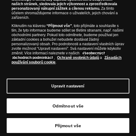
našich stránek, sledovala jejich výkonnost a zprostředkovala
personalizovaný nákupní zážitek a cílenou reklamu.
Za tímto
účelem shromažďujeme informace o uživatelích, jejich chování a
zařízeních.
Kliknutím na klávesu
“Přijmout vše”
, toto přijímáte a souhlasíte s
tím, že tyto informace budeme sdílet se třetími stranami, např. našimi
obchodními partnery. Pokud toto odmítnete, budeme používat jen
základní cookies a bohužel nebudete dostávat žádný
personalizovaný obsah. Pro podrobnosti a nastavení vlastních úprav
zvolte možnost “Upravit nastavení”. Svá nastavení můžete kdykoliv
změnit. Více informací naleznete v našich
Všeobecných
obchodních podmínkách
,
Ochraně osobních údajů
a
Zásadách
používání souborů cookie
.
Upravit nastavení
© Copyright 2026 - Národní Pokladnice, s. r. o.; Karolinská 661/4, 186 00 Praha 8;
Tel.: 810 100 500
E-mail: info@narodnipokladnice.cz, www.narodnipokladnice.cz;
Odmítnout vše
IČ: 28507622; DIČ: CZ28507622
Společnost zapsána v OR vedeném Městským
soudem v Praze, oddíl C, vložka 146644
Upravit nastavení souborů cookie můžete
kliknutím na tento
odkaz
.
Přijmout vše