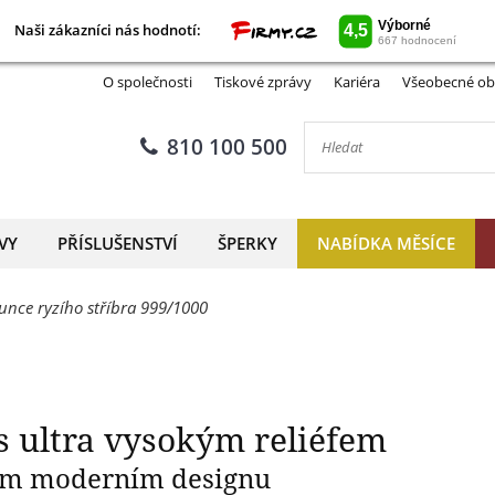
Naši zákazníci nás hodnotí:
Naši zákazníci nás hodnotí:
Morgan Dollar s ultra vysoký
O společnosti
Tiskové zprávy
Kariéra
Všeobecné ob
810 100 500
VY
PŘÍSLUŠENSTVÍ
ŠPERKY
NABÍDKA MĚSÍCE
unce ryzího stříbra 999/1000
s ultra vysokým reliéfem
ném moderním designu