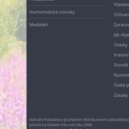
Všeobe
Numismatické novinky
Ochran
Medailéři
Zpracov
Jak obj
Otázky 
Vrácení
Slovník
Numism
České p
Zásady 
Národní Pokladnice je předním distributorem sběratelskýc
působí na českém trhu od roku 2008.