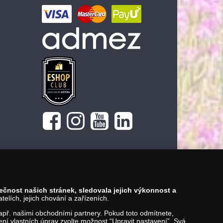
pečnost našich stránek, sledovala jejich výkonnost a
lích, jejich chování a zařízeních.
 např. našimi obchodními partnery. Pokud toto odmítnete,
í vlastních úprav zvolte možnost “Upravit nastavení”. Svá