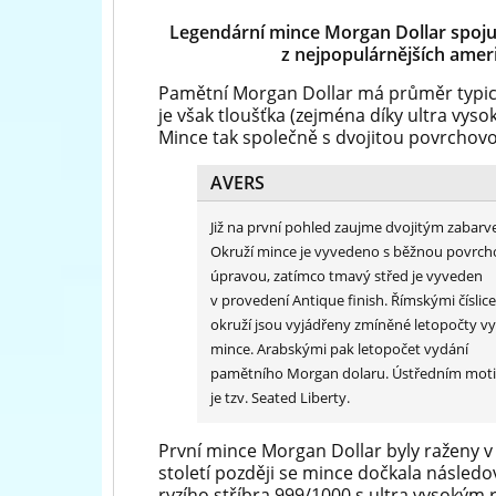
Legendární mince Morgan Dollar spojuj
z nejpopulárnějších amer
Pamětní Morgan Dollar má průměr typick
je však tloušťka (zejména díky ultra vyso
Mince tak společně s dvojitou povrcho
AVERS
Již na první pohled zaujme dvojitým zabarv
Okruží mince je vyvedeno s běžnou povrc
úpravou, zatímco tmavý střed je vyveden
v provedení Antique finish. Římskými číslic
okruží jsou vyjádřeny zmíněné letopočty v
mince. Arabskými pak letopočet vydání
pamětního Morgan dolaru. Ústředním mot
je tzv. Seated Liberty.
První mince Morgan Dollar byly raženy v 
století později se mince dočkala násled
ryzího stříbra 999/1000 s ultra vysokým 