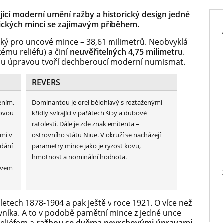
ící moderní umění ražby a historický design jedné
ických mincí se zajímavým příběhem.
ý pro uncové mince – 38,61 milimetrů. Neobvyklá
kému reliéfu) a činí
neuvěřitelných 4,75 milimetru
.
vou úpravou tvoří dechberoucí moderní numismat.
REVERS
ením.
Dominantou je orel bělohlavý s roztaženými
hovou
křídly svírající v pařátech šípy a dubové
ratolesti. Dále je zde znak emitenta –
emi v
ostrovního státu Niue. V okruží se nacházejí
ydání
parametry mince jako je ryzost kovu,
hmotnost a nominální hodnota.
ivem
letech 1878-1904 a pak ještě v roce 1921. O více než
ovníka. A to v podobě pamětní mince z jedné unce
reliéfem a
ražbou se dvěma povrchovými úpravami
.