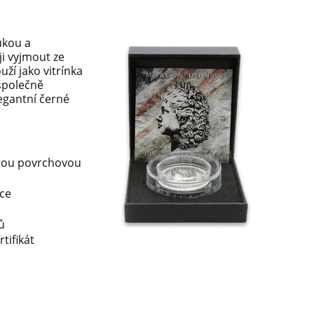
ukou a
 ji vyjmout ze
uží jako vitrínka
 společně
legantní černé
jitou povrchovou
nce
ů
tifikát