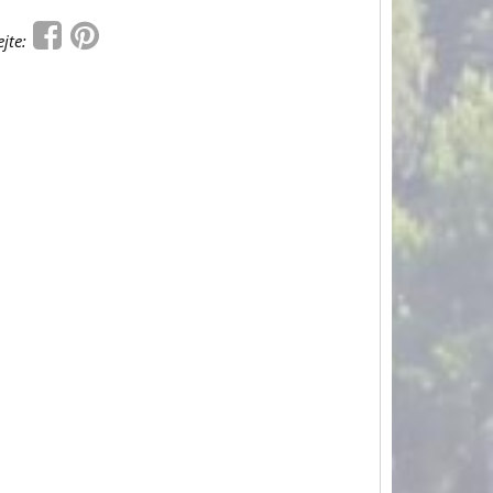
ejte: