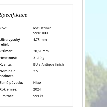
Specifikace
Kov:
Ryzí stříbro
999/1000
Ultra vysoký
4,75 mm
reliéf:
Průměr:
38,61 mm
Hmotnost:
31,10 g
Kvalita:
BU a Antique finish
Nominální
2 $
hodnota:
Země původu:
Niue
Rok emise:
2024
Limitace:
999 ks