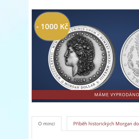
-
přední
- 1000 Kč
evropský
prodejce
mincí
a
medailí
MÁME VYPRODÁNO
O minci
Příběh historických Morgan do