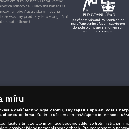
kých emisí z více než 50 zemí, včetně
rálovská mincovna, Královská kanadská
mincovna nebo Australská mincovna
, že všechny produkty jsou v originální
Společnost Národní Pokladnice s.r.o.
kátem autentičnosti.
má s Puncovním úřadem uzavřenou
dohodu o umožnění anonymních
kontrolních nákupů.
a míru
ies a další technologie k tomu, aby zajistila spolehlivost a bez
a cílenou reklamu.
Za tímto účelem shromažďujeme informace o uživate
a souhlasíte s tím, že tyto informace budeme sdílet se třetími stranami,
ete dostávat žádný personalizovaný obsah. Pro podrobnosti a nastaven