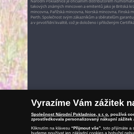
Národní Pokladnice je oficiálním distributorem numismatic
takových známých mincoven a emitentů jako je Britská k
mincovna, Pařížská mincovna, Norská mincovna, Finská 
Perth. Společnost svým zákazníkům a sběratelům garantuje
a v prvotřídní kvalitě, což je doloženo i přiloženým Certifi
Vyrazíme Vám zážitek n
Společnost Národní Pokladnice, s r. o.
používá cook
zprostředkovala personalizovaný nákupní zážitek 
Kliknutím na klávesu
“Přijmout vše”
, toto přijímáte 
budeme používat jen základní cookies a bohužel nebud