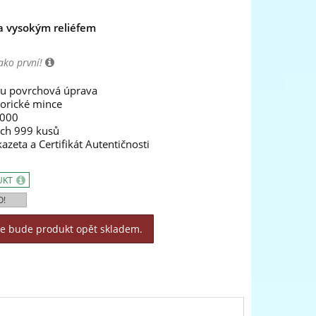
ra vysokým reliéfem
ako první!
tou povrchová úprava
torické mince
1000
ých 999 kusů
kazeta a Certifikát Autentičnosti
UKT
O!
le bude produkt opět skladem.