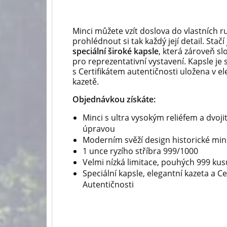
Minci můžete vzít doslova do vlastních r
prohlédnout si tak každý její detail. Stačí
speciální široké kapsle
, která zároveň slo
pro reprezentativní vystavení. Kapsle je
s Certifikátem autentičnosti uložena v e
kazetě.
Objednávkou získáte:
Minci s ultra vysokým reliéfem a dvo
úpravou
Moderním svěží design historické mi
1 unce ryzího stříbra 999/1000
Velmi nízká limitace, pouhých 999 kus
Speciální kapsle, elegantní kazeta a Cer
Autentičnosti