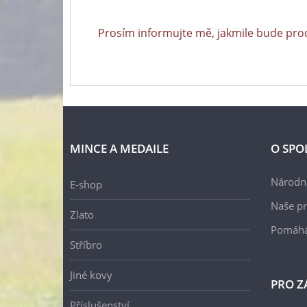
Prosím informujte mě, jakmile bude pro
MINCE A MEDAILE
O SPO
Národní
E-shop
Naše pr
Zlato
Pomáh
Stříbro
Jiné kovy
PRO Z
Příslušenství