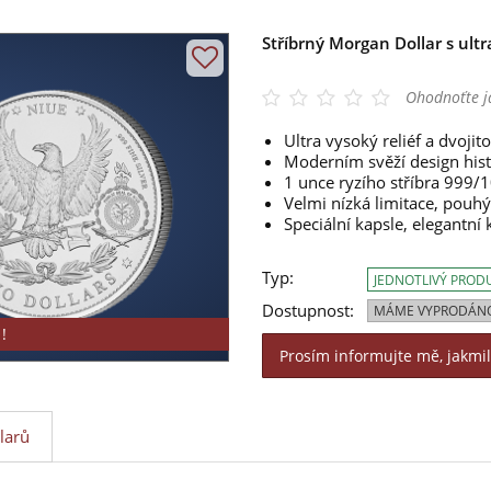
Stříbrný Morgan Dollar s ult
Ohodnoťte j
Ultra vysoký reliéf a dvoji
Moderním svěží design his
1 unce ryzího stříbra 999/
Velmi nízká limitace, pouh
Speciální kapsle, elegantní 
Typ:
JEDNOTLIVÝ PROD
Dostupnost:
MÁME VYPRODÁN
!
Prosím informujte mě, jakmi
larů