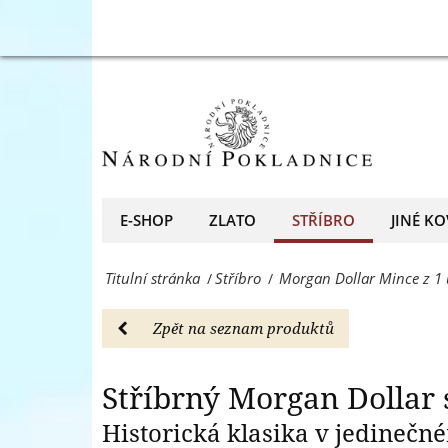
reliéfem
Stříbrný
Stříbrný 
-
Morgan
Stříbro
Dollar
-
s
Národní
ultra
Pokladnice
vysokým
E-SHOP
ZLATO
STŘÍBRO
JINÉ KO
-
reliéfem
přední
Titulní stránka
Stříbro
Morgan Dollar Mince z 1 
/
/
-
evropský
Stříbro
Zpět na seznam produktů
prodejce
-
mincí
Národní
Stříbrný Morgan Dollar 
a
Pokladnice
Historická klasika v jedineč
medailí