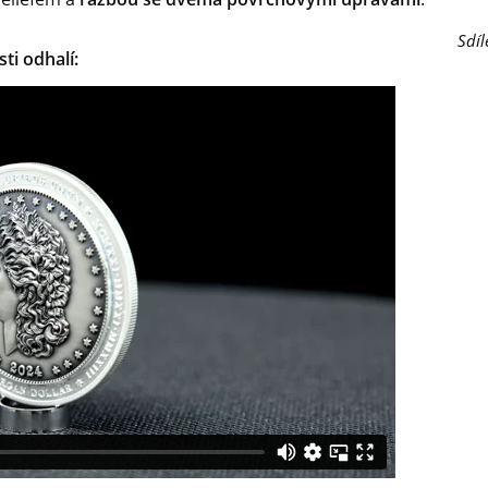
Sdíl
ti odhalí: