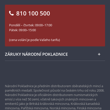
Otázky a odpovědi
Kontakt pro média
Blog Pokladnice mincí
Vrácení zboží - formulář
810 100 500
Facebook Národní Pokladnice
Slovník základních pojmů
YouTube Národní Pokladnice
Pondělí – čtvrtek: 09:00–17:00
Numismatické novinky
Twitter Národní Pokladnice
Pátek: 09:00–15:00
České puncovní značky
LinkedIn Národní Pokladnice
(cena volání je podle Vašeho tarifu)
Zásady používání souborů cookie
Instagram Národní Pokladnice
ZÁRUKY NÁRODNÍ POKLADNICE
Bezpečné nákupy
Prvotřídní servis
Národní Pokladnice je předním distributorem sběratelských mincí a
Garance nejvyšší kvality
pamětních medailí. Společnost působí na českém trhu od roku 2008.
Národní Pokladnice je oficiálním distributorem numismatických
Pouze originální produkty
emisí z více než 50 zemí, včetně takových známých mincoven a
emitentů jako je Britská královská mincovna, Královská kanadská
mincovna, Pařížská mincovna, Norská mincovna, Finská mincovna