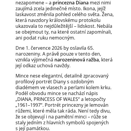
nezapomene – a
princezna Diana
mezi nimi
zaujímá zcela jedinečné místo. Ikona, jejíž
laskavost změnila pohled celého světa. Žena,
která navzdory královskému protokolu
ukazovala to nejdůležitější – lidskost. Nebála
se obejmout ty, na které ostatní zapomínali,
ani podat ruku nemocným.
Dne 1. července 2026 by oslavila 65.
narozeniny. A právě pouze v tento den,
vznikla výjimečná
narozeninová ražba
, která
její odkaz uchová navždy.
Mince nese elegantní, detailně zpracovaný
profilový portrét Diany s ozdobným
diadémem ve vlasech a perlami kolem krku.
Podél obvodu mince se nachází nápis
„DIANA, PRINCESS OF WALES“ a letopočty
„1961–1997“. Portrét princezny je lemován
růžemi, které měla tak ráda. Není tedy divu,
že se objevují i na pamětní minci – růže se
staly jedním z hlavních symbolů spojených
s její památkou.