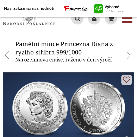
Naši zákazníci nás hodnotí:
0
Pamětní mince Princezna Diana z
ryzího stříbra 999/1000
Pamětní mince Princezna Diana z
ryzího stříbra 999/1000
Narozeninová emise, raženo v den výročí