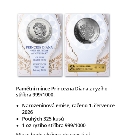
Pamětní mince Princezna Diana z ryzího
stříbra 999/1000:
Narozeninová emise, raženo 1. července
2026
Pouhých 325 kusů
1 oz ryzího stříbra 999/1000
Mince bude uložena do speciální