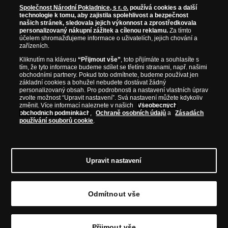
Společnost Národní Pokladnice, s r. o.
používá cookies a další
technologie k tomu, aby zajistila spolehlivost a bezpečnost
našich stránek, sledovala jejich výkonnost a zprostředkovala
personalizovaný nákupní zážitek a cílenou reklamu.
Za tímto
účelem shromažďujeme informace o uživatelích, jejich chování a
zařízeních.
Kliknutím na klávesu
“Přijmout vše”
, toto přijímáte a souhlasíte s
tím, že tyto informace budeme sdílet se třetími stranami, např. našimi
obchodními partnery. Pokud toto odmítnete, budeme používat jen
základní cookies a bohužel nebudete dostávat žádný
personalizovaný obsah. Pro podrobnosti a nastavení vlastních úprav
zvolte možnost “Upravit nastavení”. Svá nastavení můžete kdykoliv
změnit. Více informací naleznete v našich
Všeobecných
obchodních podmínkách
,
Ochraně osobních údajů
a
Zásadách
používání souborů cookie
.
© Copyright 2026 - Národní Pokladnice, s. r. o.; Karolinská 661/4, 186 00 Praha 8;
Tel.: 810 100 500
E-mail: info@narodnipokladnice.cz, www.narodnipokladnice.cz;
IČ: 28507622; DIČ: CZ28507622
Společnost zapsána v OR vedeném Městským
Upravit nastavení
soudem v Praze, oddíl C, vložka 146644
Upravit nastavení souborů cookie můžete
kliknutím na tento
odkaz
.
Odmítnout vše
Přijmout vše