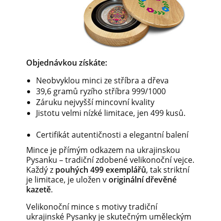
Objednávkou získáte:
Neobvyklou minci ze stříbra a dřeva
39,6 gramů ryzího stříbra 999/1000
Záruku nejvyšší mincovní kvality
Jistotu velmi nízké limitace, jen 499 kusů.
Certifikát autentičnosti a elegantní balení
Mince je přímým odkazem na ukrajinskou
Pysanku – tradiční zdobené velikonoční vejce.
Každý z
pouhých 499 exemplářů
, tak striktní
je limitace, je uložen v
originální dřevěné
kazetě
.
Velikonoční mince s motivy tradiční
ukrajinské Pysanky je skutečným uměleckým