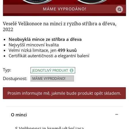
MÁME VYPRODÁNO!
Veselé Velikonoce na minci z ryzího stříbra a dřeva,
2022
Neobvyklá mince ze stříbra a dřeva
Nejvyšší mincovní kvalita
Velmi nízká limitace, jen
499 kusů
Certifikát autentičnosti a elegantní balení
Typ:
JEDNOTLIVÝ PRODUKT
Dostupnost:
MÁME VYPRODÁNO!
Prosím informujte mě, jakmile bude produkt opět skladem.
O minci
S Velikonoci je kromě vítání jara