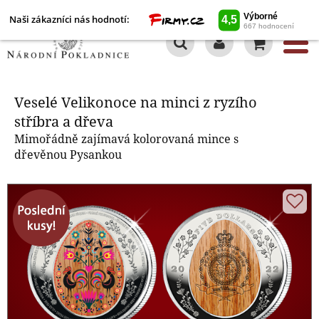
Naši zákazníci nás hodnotí:
0
Veselé Velikonoce na minci z
ryzího stříbra a dřeva
Veselé Velikonoce na minci z ryzího
stříbra a dřeva
Mimořádně zajímavá kolorovaná mince s
dřevěnou Pysankou