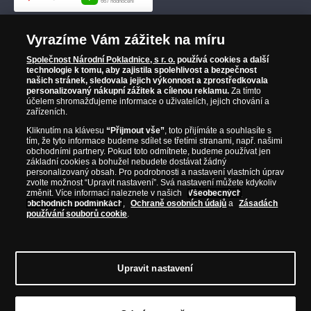
Vyrazíme Vám zážitek na míru
Společnost Národní Pokladnice, s r. o.
používá cookies a další
technologie k tomu, aby zajistila spolehlivost a bezpečnost
našich stránek, sledovala jejich výkonnost a zprostředkovala
personalizovaný nákupní zážitek a cílenou reklamu.
Za tímto
účelem shromažďujeme informace o uživatelích, jejich chování a
zařízeních.
Kliknutím na klávesu
“Přijmout vše”
, toto přijímáte a souhlasíte s
tím, že tyto informace budeme sdílet se třetími stranami, např. našimi
obchodními partnery. Pokud toto odmítnete, budeme používat jen
základní cookies a bohužel nebudete dostávat žádný
personalizovaný obsah. Pro podrobnosti a nastavení vlastních úprav
zvolte možnost “Upravit nastavení”. Svá nastavení můžete kdykoliv
změnit. Více informací naleznete v našich
Všeobecných
obchodních podmínkách
,
Ochraně osobních údajů
a
Zásadách
používání souborů cookie
.
Upravit nastavení
© Copyright 2026 - Národní Pokladnice, s. r. o.; Karolinská 661/4, 186 00 Praha 8;
Tel.: 810 100 500
E-mail: info@narodnipokladnice.cz, www.narodnipokladnice.cz;