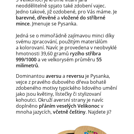
neoddělitelně spjato také zdobení vajec.
Jedno takové, již ozdobené, pro Vás máme. Je
barevné, dřevěné
a
vložené do stříbrné
mince
. Jmenuje se Pysanka.
Jedná se o mimořádně zajímavou minci díky
svému zpracování, použitým materiálům
a kolorovaní. Navíc je provedena v neobvyklé
hmotnosti 39,60 gramů
ryzího stříbra
999/1000
a ve velkorysém průměru
55
milimetrů
.
Dominantou
aversu
a
reversu
je Pysanka,
vejce z pravého dubového dřeva bohatě
zdobeného motivy typického lidového umění
jako jsou květiny, lístečky či stylizovaní
kohoutci. Okruží aversní strany je navíc
doplněno
přáním veselých Velikonoc
v
mnoha jazycích,
včetně češtiny
. Najdete ji?