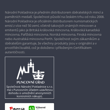
Prvotřídní servis
Národní Pokladnice je předním distributorem sběratelských mincí a
Garance nejvyšší kvality
pamětních medailí. Společnost působí na českém trhu od roku 2008.
Národní Pokladnice je oficiálním distributorem numismatických
Pouze originální produkty
emisí z více než 50 zemí, včetně takových známých mincoven a
emitentů jako je Britská královská mincovna, Královská kanadská
mincovna, Pařížská mincovna, Norská mincovna, Finská mincovna
nebo Australská mincovna Perth. Společnost svým zákazníkům a
sběratelům garantuje, že všechny produkty jsou v originální a v
prvotřídní kvalitě, což je doloženo i přiloženým Certifikátem
autentičnosti.
Společnost Národní Pokladnice s.r.o.
má s Puncovním úřadem uzavřenou
dohodu o umožnění anonymních
kontrolních nákupů.