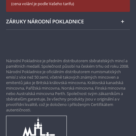
LinkedIn Národní Pokladnice
(cena volání je podle Vašeho tarifu)
Zásady používání souborů cookie
Instagram Národní Pokladnice
ZÁRUKY NÁRODNÍ POKLADNICE
Bezpečné nákupy
Prvotřídní servis
Národní Pokladnice je předním distributorem sběratelských mincí a
Garance nejvyšší kvality
pamětních medailí. Společnost působí na českém trhu od roku 2008.
Národní Pokladnice je oficiálním distributorem numismatických
Pouze originální produkty
emisí z více než 50 zemí, včetně takových známých mincoven a
emitentů jako je Britská královská mincovna, Královská kanadská
mincovna, Pařížská mincovna, Norská mincovna, Finská mincovna
nebo Australská mincovna Perth. Společnost svým zákazníkům a
sběratelům garantuje, že všechny produkty jsou v originální a v
prvotřídní kvalitě, což je doloženo i přiloženým Certifikátem
autentičnosti.