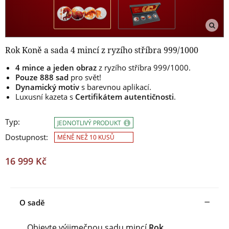
Rok Koně a sada 4 mincí z ryzího stříbra 999/1000
4 mince a jeden obraz
z ryzího stříbra 999/1000.
Pouze 888 sad
pro svět!
Dynamický motiv
s barevnou aplikací.
Luxusní kazeta s
Certifikátem autentičnosti
.
Typ:
JEDNOTLIVÝ PRODUKT
Dostupnost:
MÉNĚ NEŽ 10 KUSŮ
16 999 Kč
O sadě
Objevte výjimečnou sadu mincí
Rok