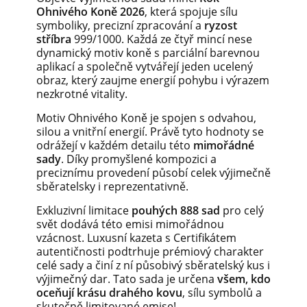
Ohnivého Koně 2026
, která spojuje sílu
symboliky, precizní zpracování a
ryzost
stříbra
999/1000. Každá ze čtyř mincí nese
dynamický motiv koně s parciální barevnou
aplikací a společně vytvářejí jeden ucelený
obraz, který zaujme energií pohybu i výrazem
nezkrotné vitality.
Motiv Ohnivého Koně je spojen s odvahou,
silou a vnitřní energií. Právě tyto hodnoty se
odrážejí v každém detailu této
mimořádné
sady
. Díky promyšlené kompozici a
preciznímu provedení působí celek výjimečně
sběratelsky i reprezentativně.
Exkluzivní limitace
pouhých 888 sad
pro celý
svět dodává této emisi mimořádnou
vzácnost. Luxusní kazeta s Certifikátem
autentičnosti podtrhuje prémiový charakter
celé sady a činí z ní působivý sběratelský kus i
výjimečný dar. Tato sada je určena
všem, kdo
oceňují krásu drahého kovu
, sílu symbolů a
skutečně limitované emise!