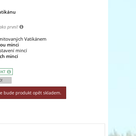
Vatikánu
ako první!
itovaných Vatikánem
vou minci
stavení mincí
ch mincí
UKT
O!
le bude produkt opět skladem.