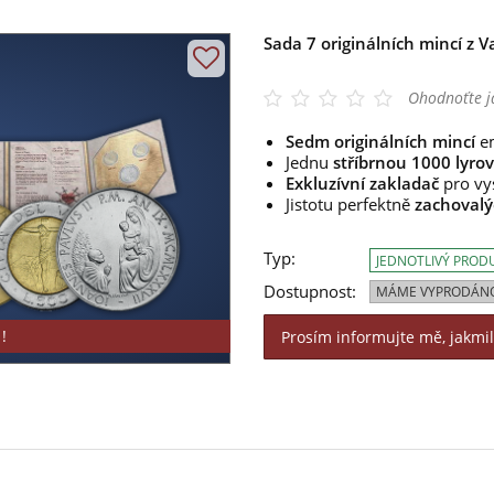
Sada 7 originálních mincí z 
Ohodnoťte j
Sedm originálních mincí
em
Jednu
stříbrnou 1000 lyro
Exkluzívní zakladač
pro vy
Jistotu perfektně
zachovalý
Typ:
JEDNOTLIVÝ PROD
Dostupnost:
MÁME VYPRODÁN
!
Prosím informujte mě, jakmi