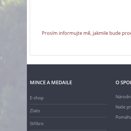
Prosím informujte mě, jakmile bude pro
MINCE A MEDAILE
O SPO
Národní
E-shop
Naše pr
Zlato
Pomáh
Stříbro