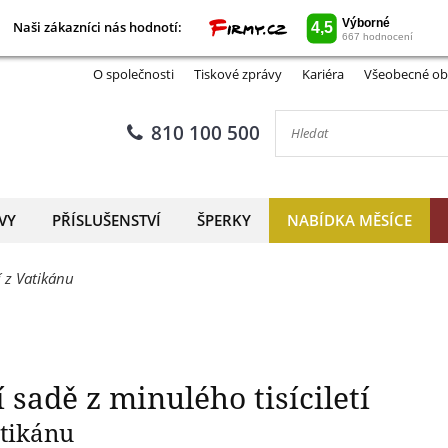
Naši zákazníci nás hodnotí:
Naši zákazníci nás hodnotí:
e v mincovní sadě z minulého
O společnosti
Tiskové zprávy
Kariéra
Všeobecné ob
810 100 500
VY
PŘÍSLUŠENSTVÍ
ŠPERKY
NABÍDKA MĚSÍCE
 z Vatikánu
sadě z minulého tisíciletí
atikánu