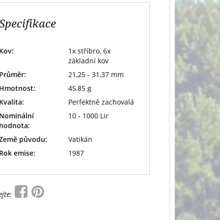
Specifikace
Kov:
1x stříbro, 6x
základní kov
Průměr:
21,25 - 31,37 mm
Hmotnost:
45,85 g
Kvalita:
Perfektně zachovalá
Nominální
10 - 1000 Lir
hodnota:
Země původu:
Vatikán
Rok emise:
1987
ejte: