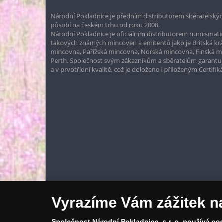
Národní Pokladnice je předním distributorem sběratelskýc
působí na českém trhu od roku 2008.
Národní Pokladnice je oficiálním distributorem numismatic
takových známých mincoven a emitentů jako je Britská k
mincovna, Pařížská mincovna, Norská mincovna, Finská 
Perth. Společnost svým zákazníkům a sběratelům garantuje
a v prvotřídní kvalitě, což je doloženo i přiloženým Certifi
Vyrazíme Vám zážitek n
Společnost Národní Pokladnice, s r. o.
používá cook