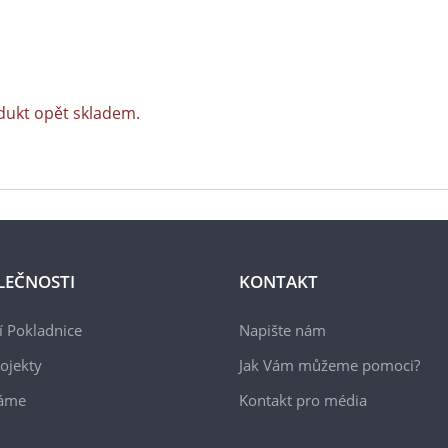
dukt opět skladem.
LEČNOSTI
KONTAKT
 Pokladnice
Napište nám
ojekty
Jak Vám můžeme pomoci?
áme
Kontakt pro média