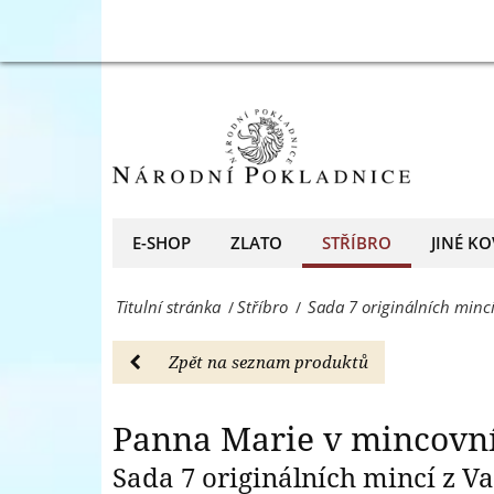
věnovaná
Sada
Panna Mari
Panně
7
Marii
originálních
-
mincí
Stříbro
z
-
Vatikánu
E-SHOP
ZLATO
STŘÍBRO
JINÉ KO
Národní
věnovaná
Pokladnice
Titulní stránka
Stříbro
Sada 7 originálních mincí
/
/
Panně
-
Marii
Zpět na seznam produktů
přední
-
evropský
Stříbro
Panna Marie v mincovní 
prodejce
-
Sada 7 originálních mincí z V
mincí