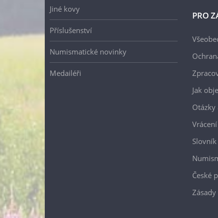
Jiné kovy
PRO Z
Příslušenství
Všeobe
Numismatické novinky
Ochran
Medailéři
Zpracov
Jak obj
Otázky 
Vrácení
Slovník
Numism
České p
Zásady 