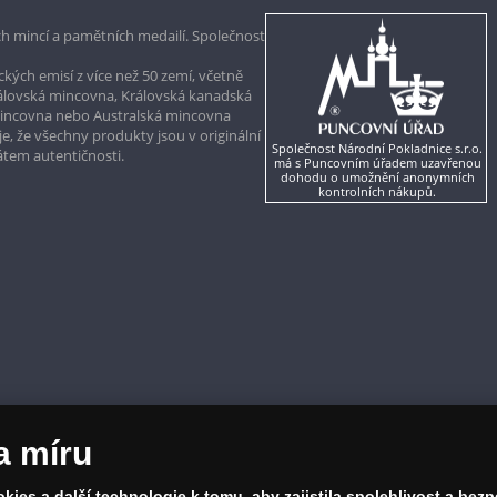
h mincí a pamětních medailí. Společnost
kých emisí z více než 50 zemí, včetně
rálovská mincovna, Královská kanadská
mincovna nebo Australská mincovna
, že všechny produkty jsou v originální
Společnost Národní Pokladnice s.r.o.
kátem autentičnosti.
má s Puncovním úřadem uzavřenou
dohodu o umožnění anonymních
kontrolních nákupů.
a míru
ies a další technologie k tomu, aby zajistila spolehlivost a bez