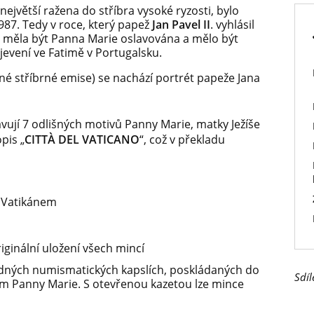
 největší ražena do stříbra vysoké ryzosti, bylo
987. Tedy v roce, který papež
Jan Pavel II
. vyhlásil
 měla být Panna Marie oslavována a mělo být
zjevení ve Fatimě v Portugalsku.
é stříbrné emise) se nachází portrét papeže Jana
vují 7 odlišných motivů Panny Marie, matky Ježíše
pis „
CITTÀ DEL VATICANO
“, což v překladu
 Vatikánem
ginální uložení všech mincí
dných numismatických kapslích, poskládaných do
Sdíl
ím Panny Marie. S otevřenou kazetou lze mince