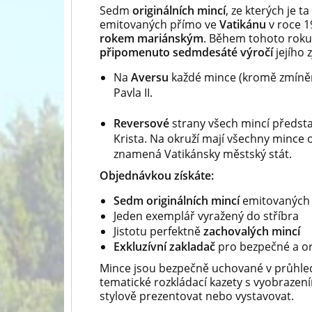
Sedm
originálních mincí
,
ze kterých je ta
emitovaných přímo ve
Vatikánu
v roce 1
rokem mariánským
. Během tohoto roku
připomenuto sedmdesáté výročí
jejího 
Na
Aversu
každé mince (kromě zmíněn
Pavla II.
Reversové
strany všech mincí předsta
Krista. Na okruží mají všechny mince o
znamená Vatikánsky městský stát.
Objednávkou získáte:
Sedm originálních mincí
emitovaných
Jeden exemplář vyražený do stříbra
Jistotu perfektně
zachovalých mincí
Exkluzívní zakladač
pro bezpečné a ori
Mince jsou bezpečně uchované v průhle
tematické rozkládací kazety s vyobrazen
stylově prezentovat nebo vystavovat.