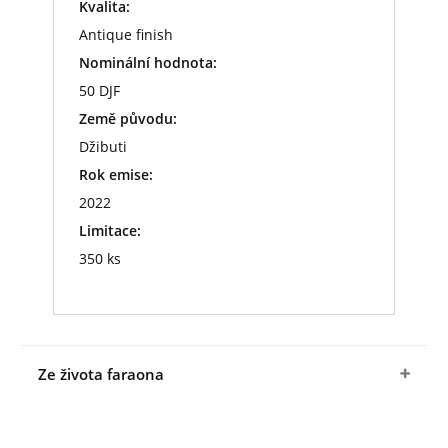
Kvalita:
Antique finish
Nominální hodnota:
50 DJF
Země původu:
Džibuti
Rok emise:
2022
Limitace:
350 ks
Ze života faraona
Tutanchamon
usedl na trůn v době, kdy byla
země zmítaná náboženskou a politickou krizí.