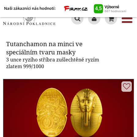
Naši zákazníci nás hodnotí:
0
Tutanchamon na minci ve
speciálním tvaru masky
Tutanchamon na minci ve
speciálním tvaru masky
3 unce ryzího stříbra zušlechtěné ryzím
zlatem 999/1000