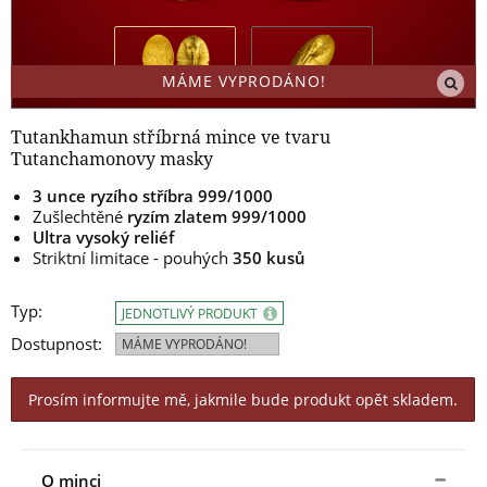
MÁME VYPRODÁNO!
Tutankhamun stříbrná mince ve tvaru
Tutanchamonovy masky
3 unce ryzího stříbra 999/1000
Zušlechtěné
ryzím zlatem 999/1000
Ultra vysoký reliéf
Striktní limitace - pouhých
350 kusů
Typ:
JEDNOTLIVÝ PRODUKT
Dostupnost:
MÁME VYPRODÁNO!
Prosím informujte mě, jakmile bude produkt opět skladem.
O minci