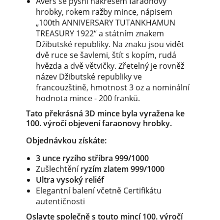
Avers se pyšní nákresem faraonovy
hrobky, rokem ražby mince, nápisem
„100th ANNIVERSARY TUTANKHAMUN
TREASURY 1922“ a státním znakem
Džibutské republiky. Na znaku jsou vidět
dvě ruce se šavlemi, štít s kopím, rudá
hvězda a dvě větvičky. Zřetelný je rovněž
název Džibutské republiky ve
francouzštině, hmotnost 3 oz a nominální
hodnota mince - 200 franků.
Tato překrásná 3D mince byla vyražena ke
100. výročí objevení faraonovy hrobky.
Objednávkou získáte:
3 unce ryzího stříbra 999/1000
Zušlechtění
ryzím zlatem 999/1000
Ultra vysoký reliéf
Elegantní balení včetně Certifikátu
autentičnosti
Oslavte společně s touto mincí 100. výročí