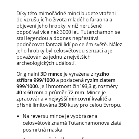
Díky této mimořádné minci budete vtaženi
do vzrušujícího života mladého faraona a
objevení jeho hrobky, v níž nerušeně
odpočíval více než 3000 let. Tutanchamon se
stal legendou a dodnes nepřestává
podněcovat fantazii lidí po celém světě. Nález
jeho hrobky byl celosvětovou senzací a je
považován za jednu z největších
archeologických událostí.
Originální
3D mince
je vyražena z
ryzího
stříbra 999/1000
a pozlacená
ryzím zlatem
999/1000
. Její hmotnost činí
93,3 g
, rozměry
40 x 60 mm
a průměr
72 mm
. Mince je
zpracována v
nejvyšší mincovní kvalitě
a
přísně limitována
350
kusy pro celou Evropu.
Na reversu mince je vyobrazena
celosvětově známá Tutanchamonova zlatá
posmrtná maska.