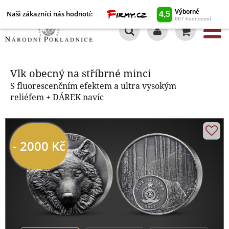
Naši zákazníci nás hodnotí:
0
Vlk obecný na stříbrné minci
Vlk obecný na stříbrné minci
S fluorescenčním efektem a ultra vysokým
reliéfem + DÁREK navíc
- 2000 Kč