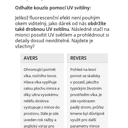
Odhalte kouzlo pomocí UV svítilny:
Jelikož fluorescenční efekt není pouhým
okem viditelný, jako dárek od nás
obdržíte
také drobnou UV svítilnu
. Následně stačí na
mionci posvítit UV světlem a prohlédnout si
detaily dosud neviditelné. Najdete je
všechny?
AVERS
REVERS
Ohromující portrét
Pohled na lesní
vlka, nočního lovce.
porost se skalisky
Hlava vlka vyplňuje
v pozadí, jakožto
celou plochu mince a
typickým životním
díky ultra vysokému
prostředím vlka. Je
reliéfu doslova
zde vyobrazen
vystupuje z mince do
padlý strom, průřez
prostoru. Dále je zde
kmene byl důvtipně
uveden rok ražby a
využit pro další
anglický výraz pro
parametry mince