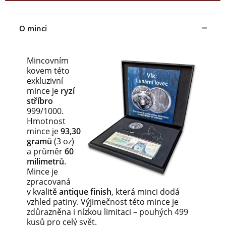
O minci
Mincovním
kovem této
exkluzivní
mince je
ryzí
stříbro
999/1000.
Hmotnost
mince je
93,30
gramů
(3 oz)
a průměr
60
milimetrů
.
Mince je
zpracovaná
v kvalitě
antique finish
, která minci dodá
vzhled patiny. Výjimečnost této mince je
zdůrazněna i nízkou limitaci – pouhých 499
kusů pro celý svět.