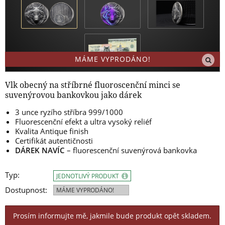
MÁME VYPRODÁNO!
Vlk obecný na stříbrné fluoroscenční minci se
suvenýrovou bankovkou jako dárek
3 unce ryzího stříbra 999/1000
Fluorescenční efekt a ultra vysoký reliéf
Kvalita Antique finish
Certifikát autentičnosti
DÁREK NAVÍC
– fluorescenční suvenýrová bankovka
Typ:
JEDNOTLIVÝ PRODUKT
Dostupnost:
MÁME VYPRODÁNO!
Prosím informujte mě, jakmile bude produkt opět skladem.