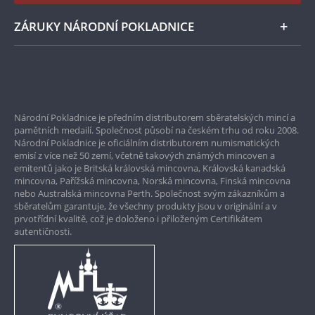
Instagram Národní Pokladnice
ZÁRUKY NÁRODNÍ POKLADNICE
Bezpečné nákupy
Prvotřídní servis
Národní Pokladnice je předním distributorem sběratelských mincí a
Garance nejvyšší kvality
pamětních medailí. Společnost působí na českém trhu od roku 2008.
Národní Pokladnice je oficiálním distributorem numismatických
Pouze originální produkty
emisí z více než 50 zemí, včetně takových známých mincoven a
emitentů jako je Britská královská mincovna, Královská kanadská
mincovna, Pařížská mincovna, Norská mincovna, Finská mincovna
nebo Australská mincovna Perth. Společnost svým zákazníkům a
sběratelům garantuje, že všechny produkty jsou v originální a v
prvotřídní kvalitě, což je doloženo i přiloženým Certifikátem
autentičnosti.