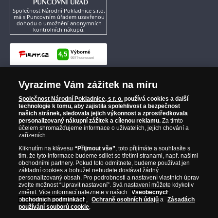
Společnost Národní Pokladnice s.r.o.
má s Puncovním úřadem uzavřenou
dohodu o umožnění anonymních
kontrolních nákupů.
Vyrazíme Vám zážitek na míru
Společnost Národní Pokladnice, s r. o.
používá cookies a další
technologie k tomu, aby zajistila spolehlivost a bezpečnost
našich stránek, sledovala jejich výkonnost a zprostředkovala
personalizovaný nákupní zážitek a cílenou reklamu.
Za tímto
účelem shromažďujeme informace o uživatelích, jejich chování a
zařízeních.
Kliknutím na klávesu
“Přijmout vše”
, toto přijímáte a souhlasíte s
tím, že tyto informace budeme sdílet se třetími stranami, např. našimi
obchodními partnery. Pokud toto odmítnete, budeme používat jen
základní cookies a bohužel nebudete dostávat žádný
personalizovaný obsah. Pro podrobnosti a nastavení vlastních úprav
zvolte možnost “Upravit nastavení”. Svá nastavení můžete kdykoliv
změnit. Více informací naleznete v našich
Všeobecných
obchodních podmínkách
,
Ochraně osobních údajů
a
Zásadách
používání souborů cookie
.