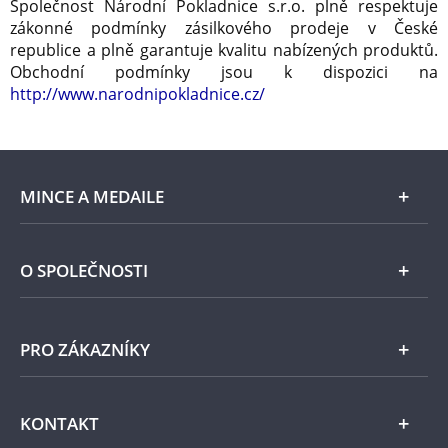
Společnost Národní Pokladnice s.r.o. plně respektuje
zákonné podmínky zásilkového prodeje v České
republice a plně garantuje kvalitu nabízených produktů.
Obchodní podmínky jsou k dispozici na
http://www.narodnipokladnice.cz/
MINCE A MEDAILE
E-shop
O SPOLEČNOSTI
Zlato
Národní Pokladnice
PRO ZÁKAZNÍKY
Stříbro
Naše projekty
Jiné kovy
Pomáháme
Všeobecné obchodní podmínky
KONTAKT
Příslušenství