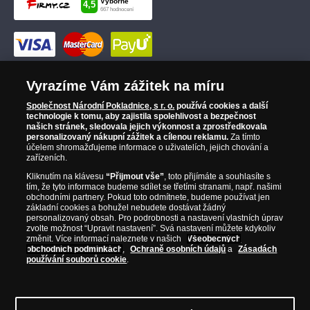
Vyrazíme Vám zážitek na míru
Společnost Národní Pokladnice, s r. o.
používá cookies a další
technologie k tomu, aby zajistila spolehlivost a bezpečnost
našich stránek, sledovala jejich výkonnost a zprostředkovala
personalizovaný nákupní zážitek a cílenou reklamu.
Za tímto
účelem shromažďujeme informace o uživatelích, jejich chování a
zařízeních.
Kliknutím na klávesu
“Přijmout vše”
, toto přijímáte a souhlasíte s
tím, že tyto informace budeme sdílet se třetími stranami, např. našimi
obchodními partnery. Pokud toto odmítnete, budeme používat jen
základní cookies a bohužel nebudete dostávat žádný
personalizovaný obsah. Pro podrobnosti a nastavení vlastních úprav
zvolte možnost “Upravit nastavení”. Svá nastavení můžete kdykoliv
změnit. Více informací naleznete v našich
Všeobecných
obchodních podmínkách
,
Ochraně osobních údajů
a
Zásadách
používání souborů cookie
.
© Copyright 2026 - Národní Pokladnice, s. r. o.; Karolinská 661/4, 186