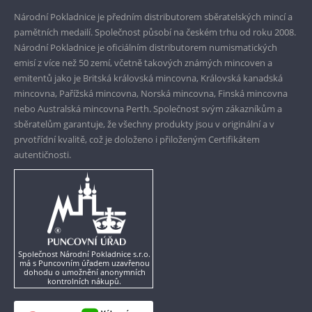
Garance nejvyšší kvality
Národní Pokladnice je předním distributorem sběratelských mincí a
pamětních medailí. Společnost působí na českém trhu od roku 2008.
Pouze originální produkty
Národní Pokladnice je oficiálním distributorem numismatických
emisí z více než 50 zemí, včetně takových známých mincoven a
emitentů jako je Britská královská mincovna, Královská kanadská
mincovna, Pařížská mincovna, Norská mincovna, Finská mincovna
nebo Australská mincovna Perth. Společnost svým zákazníkům a
sběratelům garantuje, že všechny produkty jsou v originální a v
prvotřídní kvalitě, což je doloženo i přiloženým Certifikátem
autentičnosti.
Společnost Národní Pokladnice s.r.o.
má s Puncovním úřadem uzavřenou
dohodu o umožnění anonymních
kontrolních nákupů.