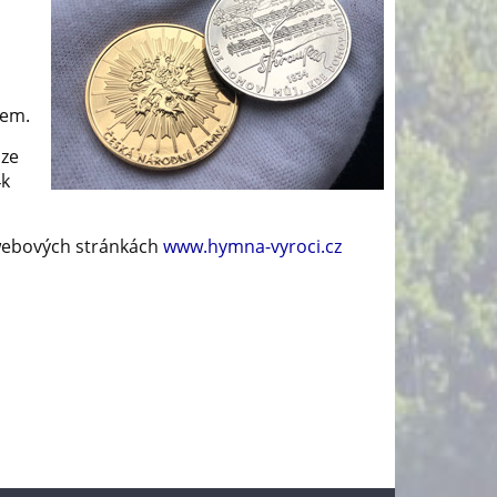
vem.
uze
4k
 webových stránkách
www.hymna-vyroci.cz