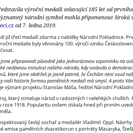
edstavila výroční medaili oslavující 185 let od první
 významný národní symbol mohla připomenout široká 
ci.cz
od 7. ledna 2019.
již třetí medailí zdarma z nabídky Národní Pokladnice. Prvn
ýroční medaile byly věnovány 100. výročí vzniku Českosloven
čovat.
 jsme připravovali původně jako jednorázovou vzpomínku na osl
 také nedávnou minulost našeho národa, kdy svoboda a demokrac
lasů, které jsme obdrželi je jasně patrné, že Čechům není osud na
ky naší historie formou pamětních medailí má smysl. A proto Vá
uje význam projektu Stanislav Máša, ředitel Národní Pokladni
oj, který stmeluje národ v radostných i nelehkých chvílích.
roce 1918. Popularitu ovšem získala hned při prvním uveden
zněla.
spektovaný český sochař a medailér Vladimír Oppl. Návrhy
é emise pamětních dvacetikorun s portréty Masaryka, Štefá