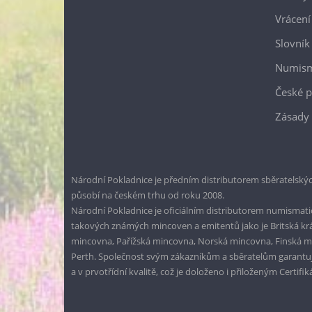
Vrácení
Slovník
Numism
České p
Zásady 
Národní Pokladnice je předním distributorem sběratelskýc
působí na českém trhu od roku 2008.
Národní Pokladnice je oficiálním distributorem numismatic
takových známých mincoven a emitentů jako je Britská k
mincovna, Pařížská mincovna, Norská mincovna, Finská 
Perth. Společnost svým zákazníkům a sběratelům garantuje
a v prvotřídní kvalitě, což je doloženo i přiloženým Certifi