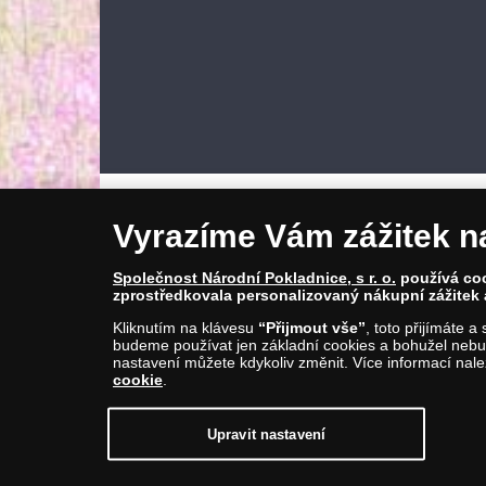
Vyrazíme Vám zážitek n
Společnost Národní Pokladnice, s r. o.
používá cook
zprostředkovala personalizovaný nákupní zážitek 
Kliknutím na klávesu
“Přijmout vše”
, toto přijímáte 
budeme používat jen základní cookies a bohužel nebud
© Copyright 2026 - Národní Pokladnice, s. r. o.; Karolinská 
nastavení můžete kdykoliv změnit. Více informací nal
E-mail: info@narodnipokladnice.cz, www.narodnipokladnic
cookie
.
Společnost zapsána v OR vedeném Městským soudem v Pra
Upravit nastavení
Upravit nastavení souborů cookie můžete
kl