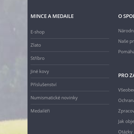
MINCE A MEDAILE
O SPO
Národní
E-shop
Naše pr
Zlato
Pomáh
Stříbro
Jiné kovy
PRO Z
Příslušenství
Všeobe
Numismatické novinky
Ochran
Medailéři
Zpracov
Jak obj
Otázky 