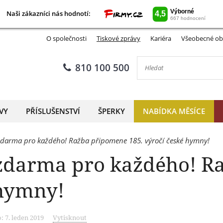
Naši zákazníci nás hodnotí:
Naši zákazníci nás hodnotí:
O společnosti
Tiskové zprávy
Kariéra
Všeobecné ob
810 100 500
VY
PŘÍSLUŠENSTVÍ
ŠPERKY
NABÍDKA MĚSÍCE
zdarma pro každého! Ražba připomene 185. výročí české hymny!
zdarma pro každého! R
 hymny!
: 7. leden 2019
Vytisknout