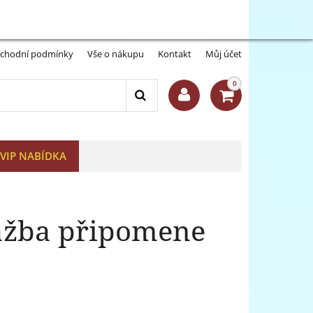
Můj účet:
Přihlásit se
-A
A+
chodní podmínky
Vše o nákupu
Kontakt
Můj účet
0
VIP NABÍDKA
ažba připomene