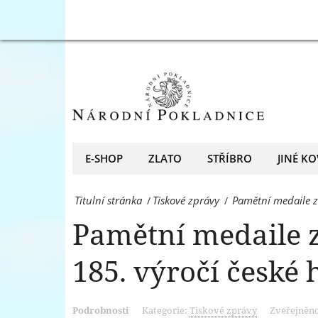
připomene
Pamětní
185.
medaile
výročí
zdarma
české
pro
hymny!
každého!
-
Ražba
E-SHOP
ZLATO
STŘÍBRO
JINÉ KO
Národní
připomene
Pokladnice
Titulní stránka
Tiskové zprávy
Pamětní medaile 
/
/
185.
-
Pamětní medaile 
výročí
přední
české
185. výročí české
evropský
hymny!
prodejce
-
Podrobnosti
Kategorie:
Tiskové zprávy
Zveřejněno
mincí