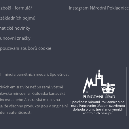
 zboží - formulář
Instagram Národní Pokladnice
 základních pojmů
atické novinky
uncovní značky
používání souborů cookie
h mincí a pamětních medailí. Společnost
kých emisí z více než 50 zemí, včetně
rálovská mincovna, Královská kanadská
mincovna nebo Australská mincovna
Společnost Národní Pokladnice s.r.o.
, že všechny produkty jsou v originální
má s Puncovním úřadem uzavřenou
dohodu o umožnění anonymních
kátem autentičnosti.
kontrolních nákupů.