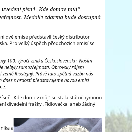
ho uvedení písně „Kde domov můj“.
veřejnost. Medaile zdarma bude dostupná
í dvě emise představil český distributor
ska. Pro velký úspěch předchozích emisí se
avy 100. výročí vzniku Československa. Naším
ie nebyly samozřejmostí. Obrovský zájem
ší země lhostejný. Právě tato zpětná vazba nás
m dnes s hrdostí představujeme novou emisi
ce.
 Píseň „Kde domov můj“ se stala státní hymnou
í divadelní frašky „Fidlovačka, aneb žádný
nika a