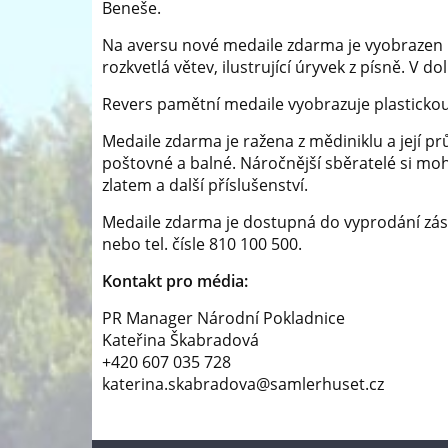
Beneše.
Na aversu nové medaile zdarma je vyobrazen n
rozkvetlá větev, ilustrující úryvek z písně. V d
Revers pamětní medaile vyobrazuje plastickou
Medaile zdarma je ražena z mědiniklu a její pr
poštovné a balné. Náročnější sběratelé si moh
zlatem a další příslušenství.
Medaile zdarma je dostupná do vyprodání zás
nebo tel. čísle 810 100 500.
Kontakt pro média:
PR Manager Národní Pokladnice
Kateřina Škabradová
+420 607 035 728
katerina.skabradova@samlerhuset.cz