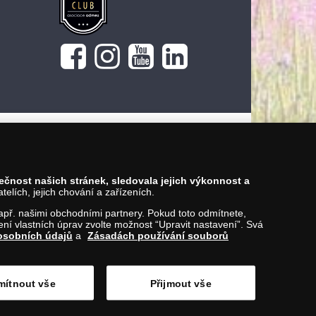
pečnost našich stránek, sledovala jejich výkonnost a
lích, jejich chování a zařízeních.
 např. našimi obchodními partnery. Pokud toto odmítnete,
í vlastních úprav zvolte možnost “Upravit nastavení”. Svá
osobních údajů
a
Zásadách používání souborů
ítnout vše
Přijmout vše