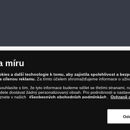
a míru
ies a další technologie k tomu, aby zajistila spolehlivost a bez
a cílenou reklamu.
Za tímto účelem shromažďujeme informace o uživate
a souhlasíte s tím, že tyto informace budeme sdílet se třetími stranami,
ete dostávat žádný personalizovaný obsah. Pro podrobnosti a nastaven
661/4, 186 00 Praha 8; Tel.: 810 100 500
eznete v našich
Všeobecných obchodních podmínkách
,
Ochraně 
e.cz; IČ: 28507622; DIČ: CZ28507622
ze, oddíl C, vložka 146644
Odm
iknutím na tento odkaz
.