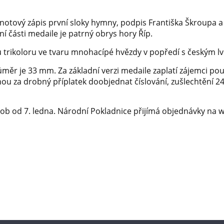
otový zápis první sloky hymny, podpis Františka Škroupa a
olní části medaile je patrný obrys hory Říp.
 trikoloru ve tvaru mnohacípé hvězdy v popředí s českým l
ůměr je 33 mm. Za základní verzi medaile zaplatí zájemci po
ou za drobný příplatek doobjednat číslování, zušlechtění 2
ob od 7. ledna. Národní Pokladnice přijímá objednávky na