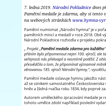
Národní
7. ledna 2019.
Národní Pokladnice
dnes př
a
Pokladnice
Pamětní medaile je zdarma, aby si tento
medailí
-
na webových stránkách
www.hymna-vyro
přední
Pamětní numismat „Národní hymna“ je v pořadí 
pamětních mincí a medailí v roce 2018. Obě v
evropský
Národní Pokladnice rozhodla v projektu pokra
prodejce
„ Projekt „
Pamětní medaile zdarma pro každého
“
mincí
přáním bylo připomenout nejen 100. výročí, ale
veřejnosti nás překvapil a nesmírně potěšil. Z oh
a
přesvědčila o tom, že připomínat významné milní
medailí
věnovanou 185. výročí Národní hymny.“
, vysvětl
Pamětní medaile oslavuje hymnu jakožto nástr
až se vznikem samostatného Československa v 
hněv a žádná rvačka roku 1834, kdy poprvé za
Autorem uměleckého zpracování medaile je re
tohoto umělce zdobí například poslední vydan