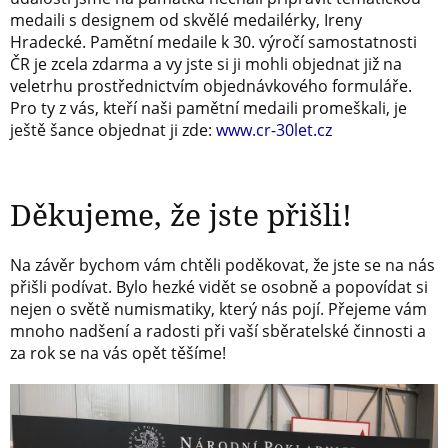
medaili s designem od skvělé medailérky, Ireny
Hradecké. Pamětní medaile k 30. výročí samostatnosti
ČR je zcela zdarma a vy jste si ji mohli objednat již na
veletrhu prostřednictvím objednávkového formuláře.
Pro ty z vás, kteří naši pamětní medaili promeškali, je
ještě šance objednat ji zde:
www.cr-30let.cz
Děkujeme, že jste přišli!
Na závěr bychom vám chtěli poděkovat, že jste se na nás
přišli podívat. Bylo hezké vidět se osobně a popovídat si
nejen o světě numismatiky, který nás pojí. Přejeme vám
mnoho nadšení a radosti při vaší sběratelské činnosti a
za rok se na vás opět těšíme!