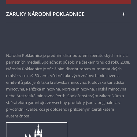
Instagram Národní Pokladnice
ZÁRUKY NÁRODNÍ POKLADNICE
Bezpečné nákupy
Prvotřídní servis
Garance nejvyšší kvality
Národní Pokladnice je předním distributorem sběratelských mincí a
pamětních medailí. Společnost působí na českém trhu od roku 2008.
Pouze originální produkty
Národní Pokladnice je oficiálním distributorem numismatických
emisí z více než 50 zemí, včetně takových známých mincoven a
emitentů jako je Britská královská mincovna, Královská kanadská
mincovna, Pařížská mincovna, Norská mincovna, Finská mincovna
nebo Australská mincovna Perth. Společnost svým zákazníkům a
sběratelům garantuje, že všechny produkty jsou v originální a v
prvotřídní kvalitě, což je doloženo i přiloženým Certifikátem
autentičnosti.