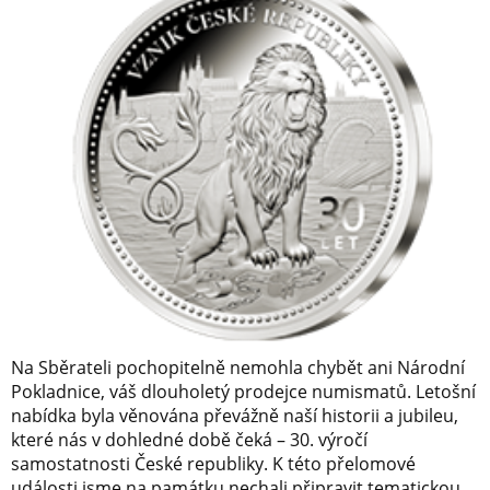
Na Sběrateli pochopitelně nemohla chybět ani Národní
Pokladnice, váš dlouholetý prodejce numismatů. Letošní
nabídka byla věnována převážně naší historii a jubileu,
které nás v dohledné době čeká – 30. výročí
samostatnosti České republiky. K této přelomové
události jsme na památku nechali připravit tematickou