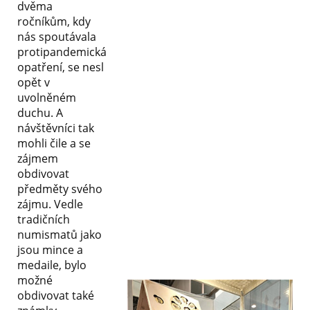
dvěma
ročníkům, kdy
nás spoutávala
protipandemická
opatření, se nesl
opět v
uvolněném
duchu. A
návštěvníci tak
mohli čile a se
zájmem
obdivovat
předměty svého
zájmu. Vedle
tradičních
numismatů jako
jsou mince a
medaile, bylo
možné
obdivovat také