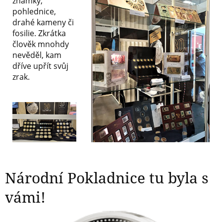
známky,
pohlednice,
drahé kameny či
fosilie. Zkrátka
člověk mnohdy
nevěděl, kam
dříve upřít svůj
zrak.
Národní Pokladnice tu byla s
vámi!