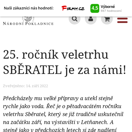
Naši zákazníci nás hodnotí:
0
25. ročník veletrhu
SBĚRATEL je za námi!
Zveřejněno: 14. září 2022
Předcházely mu velké přípravy a utekl stejně
rychle jako voda. Řeč je o pětadvacátém ročníku
veletrhu Sběratel, který se již tradičně uskutečnil
na začátku září, na výstavišti v Letňanech. A
stejně jako v předchozích letech si zde nadšení