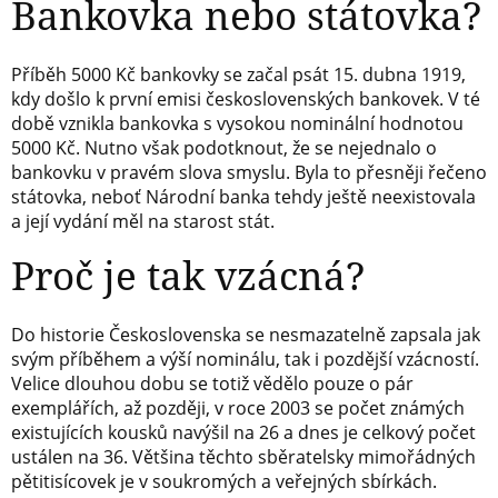
Bankovka nebo státovka?
Příběh 5000 Kč bankovky se začal psát 15. dubna 1919,
kdy došlo k první emisi československých bankovek. V té
době vznikla bankovka s vysokou nominální hodnotou
5000 Kč. Nutno však podotknout, že se nejednalo o
bankovku v pravém slova smyslu. Byla to přesněji řečeno
státovka, neboť Národní banka tehdy ještě neexistovala
a její vydání měl na starost stát.
Proč je tak vzácná?
Do historie Československa se nesmazatelně zapsala jak
svým příběhem a výší nominálu, tak i pozdější vzácností.
Velice dlouhou dobu se totiž vědělo pouze o pár
exemplářích, až později, v roce 2003 se počet známých
existujících kousků navýšil na 26 a dnes je celkový počet
ustálen na 36. Většina těchto sběratelsky mimořádných
pětitisícovek je v soukromých a veřejných sbírkách.