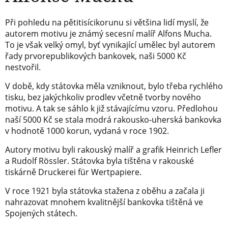
Při pohledu na pětitisícikorunu si většina lidí myslí, že
autorem motivu je známý secesní malíř Alfons Mucha.
To je však velký omyl, byť vynikající umělec byl autorem
řady prvorepublikových bankovek, naši 5000 Kč
nestvořil.
V době, kdy státovka měla vzniknout, bylo třeba rychlého
tisku, bez jakýchkoliv prodlev včetně tvorby nového
motivu. A tak se sáhlo k již stávajícímu vzoru. Předlohou
naší 5000 Kč se stala modrá rakousko-uherská bankovka
v hodnotě 1000 korun, vydaná v roce 1902.
Autory motivu byli rakouský malíř a grafik Heinrich Lefler
a Rudolf Rössler. Státovka byla tištěna v rakouské
tiskárně Druckerei für Wertpapiere.
V roce 1921 byla státovka stažena z oběhu a začala ji
nahrazovat mnohem kvalitnější bankovka tištěná ve
Spojených státech.