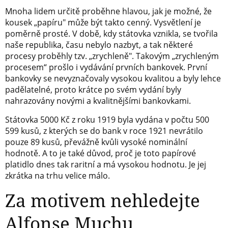
Mnoha lidem určitě proběhne hlavou, jak je možné, že
kousek „papíru" může být takto cenný. Vysvětlení je
poměrně prosté. V době, kdy státovka vznikla, se tvořila
naše republika, času nebylo nazbyt, a tak některé
procesy proběhly tzv. „zrychleně". Takovým „zrychleným
procesem“ prošlo i vydávání prvních bankovek. První
bankovky se nevyznačovaly vysokou kvalitou a byly lehce
padělatelné, proto krátce po svém vydání byly
nahrazovány novými a kvalitnějšími bankovkami.
Státovka 5000 Kč z roku 1919 byla vydána v počtu 500
599 kusů, z kterých se do bank v roce 1921 nevrátilo
pouze 89 kusů, převážně kvůli vysoké nominální
hodnotě. A to je také důvod, proč je toto papírové
platidlo dnes tak raritní a má vysokou hodnotu. Je jej
zkrátka na trhu velice málo.
Za motivem nehledejte
Alfonse Muchu