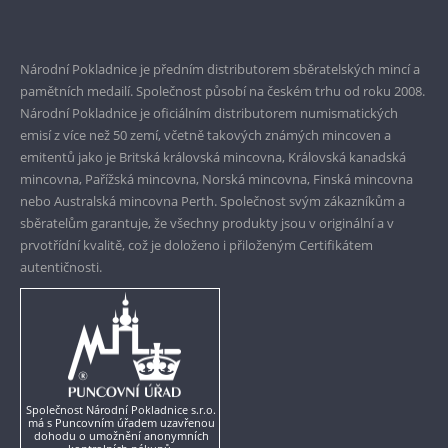
Prvotřídní servis
Garance nejvyšší kvality
Národní Pokladnice je předním distributorem sběratelských mincí a
pamětních medailí. Společnost působí na českém trhu od roku 2008.
Pouze originální produkty
Národní Pokladnice je oficiálním distributorem numismatických
emisí z více než 50 zemí, včetně takových známých mincoven a
emitentů jako je Britská královská mincovna, Královská kanadská
mincovna, Pařížská mincovna, Norská mincovna, Finská mincovna
nebo Australská mincovna Perth. Společnost svým zákazníkům a
sběratelům garantuje, že všechny produkty jsou v originální a v
prvotřídní kvalitě, což je doloženo i přiloženým Certifikátem
autentičnosti.
Společnost Národní Pokladnice s.r.o.
má s Puncovním úřadem uzavřenou
dohodu o umožnění anonymních