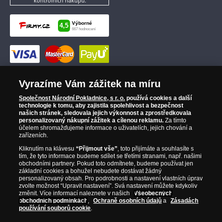
kontrolních nákupů.
Vyrazíme Vám zážitek na míru
Společnost Národní Pokladnice, s r. o.
používá cookies a další
technologie k tomu, aby zajistila spolehlivost a bezpečnost
našich stránek, sledovala jejich výkonnost a zprostředkovala
personalizovaný nákupní zážitek a cílenou reklamu.
Za tímto
účelem shromažďujeme informace o uživatelích, jejich chování a
zařízeních.
Kliknutím na klávesu
“Přijmout vše”
, toto přijímáte a souhlasíte s
tím, že tyto informace budeme sdílet se třetími stranami, např. našimi
obchodními partnery. Pokud toto odmítnete, budeme používat jen
základní cookies a bohužel nebudete dostávat žádný
personalizovaný obsah. Pro podrobnosti a nastavení vlastních úprav
zvolte možnost “Upravit nastavení”. Svá nastavení můžete kdykoliv
změnit. Více informací naleznete v našich
Všeobecných
obchodních podmínkách
,
Ochraně osobních údajů
a
Zásadách
používání souborů cookie
.