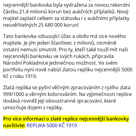
nejcennější bankovka byla vydražena za novou rekordní
částku 21,4 milionů korun bez aukčních příplatků. Nový
majitel zaplatil celkem za státovku i s aukčními příplatky
neuvěřitelných 25 680 000 korun!
Tato bankovka vzbuzující úžas a obdiv má sice nového
majitele. Je jím jeden šťastlivec z milionů, nicméně
ostatní nemusí smutnit. Pro ty, kteří také touží mít naši
nejcennější bankovku ve svých rukách, připravila
Národní Pokladnice jedinečnou možnost. Ve svém
portfoliu nyní nově nabízí zlatou repliku nejcennější 5000
Kč z roku 1919.
Zlatá replika se pyšní věčným zpracováním z ryzího zlata
999/1000 a věrným kolorováním. Na výjimečnosti replice
dodává rovněž její oboustranné zpracování, které
umocňuje dojem z repliky.
Pro více informací o zlaté replice nejcennější bankovky
navštivte:
REPLIKA 5000 KČ 1919