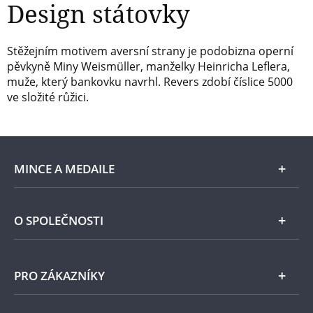
Design státovky
Stěžejním motivem aversní strany je podobizna operní
pěvkyně Miny Weismüller, manželky Heinricha Leflera,
muže, který bankovku navrhl. Revers zdobí číslice 5000
ve složité růžici.
MINCE A MEDAILE
E-shop
O SPOLEČNOSTI
Zlato
Národní Pokladnice
PRO ZÁKAZNÍKY
Stříbro
Naše projekty
Jiné kovy