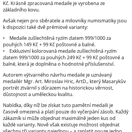
Kč. Krásně zpracovaná medaile je vyrobena ze
základního kovu.
Avšak nejen pro sběratele a milovníky numismatiky jsou
k dispozici také dvě prémiové varianty:
• Medaile zušlechtěná ryzím zlatem 999/1000 za
pouhých 149 Kč + 99 Kč poštovné a balné.
• Exkluzivní kolorovaná medaile zušlechtěná ryzím
zlatem 999/1000 za pouhých 249 Kč + 99 Kč poštovné a
balné, která je doplněna o hodnotné příslušenství.
Autorem výtvarného návrhu medaile je uznávaný
medailér Mgr. Art. Miroslav Hric, ArtD., který Masarykův
portrét ztvárnil s důrazem na historickou věrnost,
důstojnost a uměleckou kvalitu.
Nabídka, díky níž lze získat tuto pamětní medaili je
časově omezená a platí pouze do vyčerpání zásob. Každý
zákazník si může objednat maximálně jeden kus od
každé varianty. Nově však existuje možnost objednat
všechny tři varianty najednou – a zaplatit pouze jedno