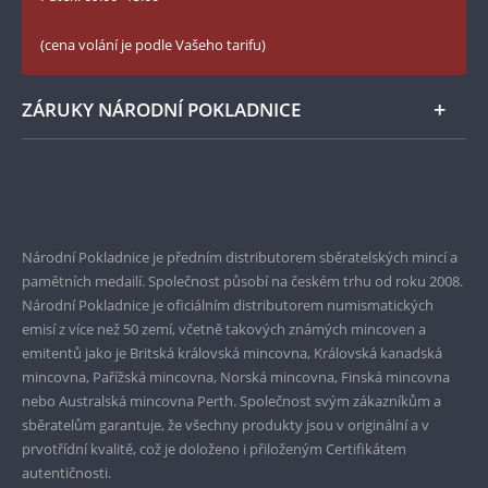
České puncovní značky
LinkedIn Národní Pokladnice
(cena volání je podle Vašeho tarifu)
Zásady používání souborů cookie
Instagram Národní Pokladnice
ZÁRUKY NÁRODNÍ POKLADNICE
Bezpečné nákupy
Prvotřídní servis
Garance nejvyšší kvality
Národní Pokladnice je předním distributorem sběratelských mincí a
pamětních medailí. Společnost působí na českém trhu od roku 2008.
Pouze originální produkty
Národní Pokladnice je oficiálním distributorem numismatických
emisí z více než 50 zemí, včetně takových známých mincoven a
emitentů jako je Britská královská mincovna, Královská kanadská
mincovna, Pařížská mincovna, Norská mincovna, Finská mincovna
nebo Australská mincovna Perth. Společnost svým zákazníkům a
sběratelům garantuje, že všechny produkty jsou v originální a v
prvotřídní kvalitě, což je doloženo i přiloženým Certifikátem
autentičnosti.