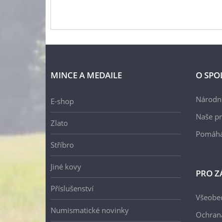
MINCE A MEDAILE
O SPO
Národní
E-shop
Naše pr
Zlato
Pomáh
Stříbro
Jiné kovy
PRO Z
Příslušenství
Všeobe
Numismatické novinky
Ochran