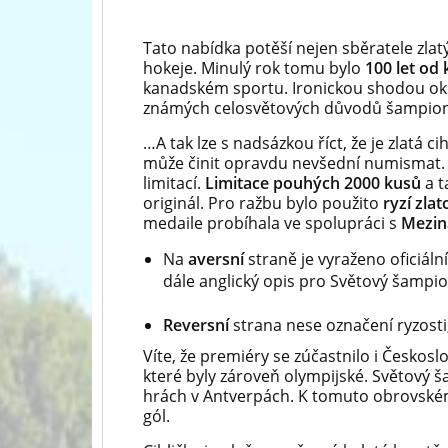
Tato nabídka potěší nejen sběratele zla
hokeje. Minulý rok tomu bylo
100 let od
kanadském sportu. Ironickou shodou okoln
známých celosvětových důvodů šampioná
…A tak lze s nadsázkou říct, že je zlatá
může činit opravdu nevšední numismat. Ci
limitací.
Limitace pouhých 2000 kusů
a t
originál. Pro ražbu bylo použito
ryzí zla
medaile probíhala ve spolupráci s
Mezin
Na
aversní
straně je vyraženo oficiáln
dále anglický opis pro Světový šampio
Reversní
strana nese označení ryzosti
Víte, že premiéry se zúčastnilo i Českos
které byly zároveň olympijské. Světový š
hrách v Antverpách.
K tomuto obrovském
gól.