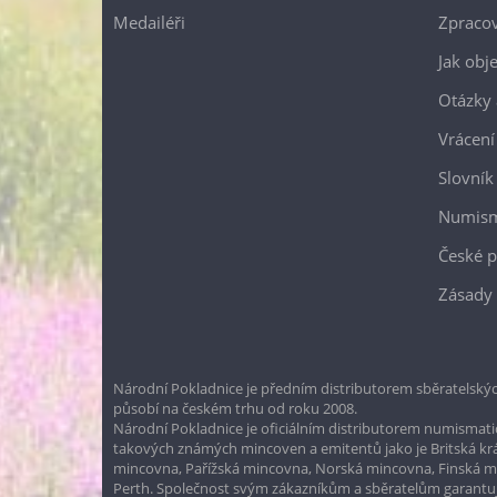
Medailéři
Zpracov
Jak obj
Otázky 
Vrácení
Slovník
Numism
České p
Zásady 
Národní Pokladnice je předním distributorem sběratelskýc
působí na českém trhu od roku 2008.
Národní Pokladnice je oficiálním distributorem numismatic
takových známých mincoven a emitentů jako je Britská k
mincovna, Pařížská mincovna, Norská mincovna, Finská 
Perth. Společnost svým zákazníkům a sběratelům garantuje