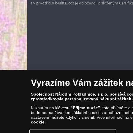
a v prvotřídní kvalitě, což je doloženo i přiloženým Certifi
Vyrazíme Vám zážitek n
Společnost Národní Pokladnice, s r. o.
používá cook
zprostředkovala personalizovaný nákupní zážitek 
Kliknutím na klávesu
“Přijmout vše”
, toto přijímáte 
budeme používat jen základní cookies a bohužel nebud
nastavení můžete kdykoliv změnit. Více informací nal
cookie
.
© Copyright 2026 - Národní Pokladnice, s. r. o.; Karolinská 661/4, 1
E-mail: info@narodnipokladnice.cz, www.narodnipokladnice.cz; I
Společnost zapsána v OR vedeném Městským soudem v Praze, odd