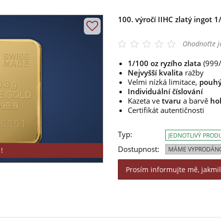
100. výročí IIHC zlatý ingot 
Ohodnoťte j
1/100 oz ryzího zlata
(999
Nejvyšší kvalita
ražby
Velmi nízká limitace,
pouhý
Individuální číslování
Kazeta ve
tvaru
a barvě
ho
Certifikát autentičnosti
Typ:
JEDNOTLIVÝ PROD
Dostupnost:
MÁME VYPRODÁN
!
Prosím informujte mě, jakmi