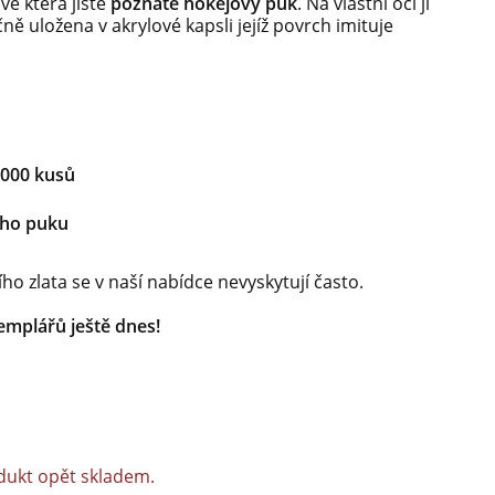
 ve která jistě
poznáte hokejový puk
. Na vlastní oči ji
čně uložena v akrylové kapsli jejíž povrch imituje
000 kusů
ého puku
ího zlata se v naší nabídce nevyskytují často.
emplářů ještě dnes!
dukt opět skladem.