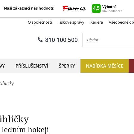
Naši zákazníci nás hodnotí:
Naši zákazníci nás hodnotí:
Zlatá medaile ve tvaru cihličk
O společnosti
Tiskové zprávy
Kariéra
Všeobecné ob
810 100 500
VY
PŘÍSLUŠENSTVÍ
ŠPERKY
NABÍDKA MĚSÍCE
cihličky
ihličky
v ledním hokeji