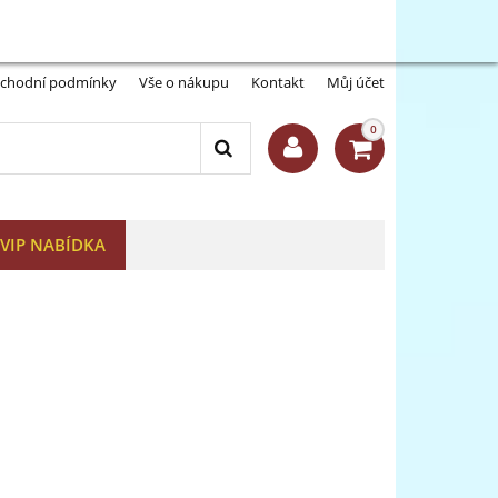
Můj účet:
Přihlásit se
-A
A+
y
chodní podmínky
Vše o nákupu
Kontakt
Můj účet
0
VIP NABÍDKA