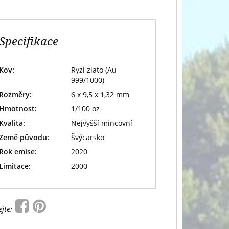
Specifikace
Kov:
Ryzí zlato (Au
999/1000)
Rozměry:
6 x 9,5 x 1,32 mm
Hmotnost:
1/100 oz
Kvalita:
Nejvyšší mincovní
Země původu:
Švýcarsko
Rok emise:
2020
Limitace:
2000
ejte: