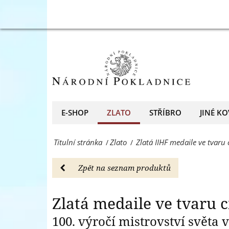
výročí
Zlatá
MS
medaile
v
ve
hokeji
tvaru
-
cihličky,
Zlato
100.
E-SHOP
ZLATO
STŘÍBRO
JINÉ KO
-
výročí
Národní
Titulní stránka
Zlato
Zlatá IIHF medaile ve tvaru 
/
/
MS
Pokladnice
v
Zpět na seznam produktů
-
hokeji
přední
-
Zlatá medaile ve tvaru c
evropský
Zlato
100. výročí mistrovství světa 
prodejce