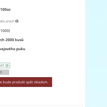
1/100oz
ako první!
/1000)
ch 2000 kusů
kejového puku
UKT
O!
le bude produkt opět skladem.