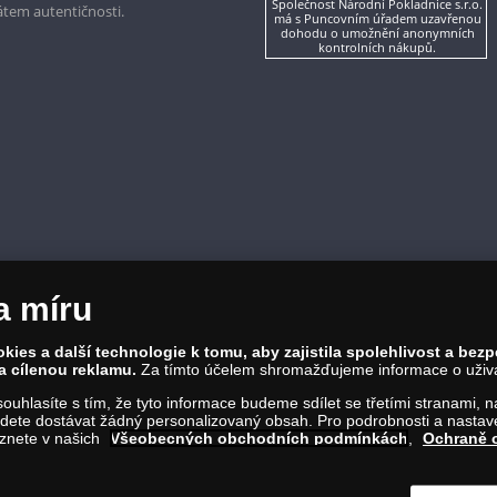
Společnost Národní Pokladnice s.r.o.
kátem autentičnosti.
má s Puncovním úřadem uzavřenou
dohodu o umožnění anonymních
kontrolních nákupů.
a míru
ies a další technologie k tomu, aby zajistila spolehlivost a bez
a cílenou reklamu.
Za tímto účelem shromažďujeme informace o uživate
a souhlasíte s tím, že tyto informace budeme sdílet se třetími stranami,
ete dostávat žádný personalizovaný obsah. Pro podrobnosti a nastaven
eznete v našich
Všeobecných obchodních podmínkách
,
Ochraně 
86 00 Praha 8; Tel.: 810 100 500
Č: 28507622; DIČ: CZ28507622
íl C, vložka 146644