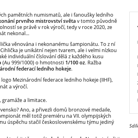
tých pamětních numismatů, ale i fanoušky ledního
 konání prvního mistrovství světa
v tomto původně
ostí se právě v rok výročí, tedy v roce 2020, ze
t nekonal...
 cihlička věnována i nekonanému šampionátu. To z ní
hlička je unikátní nejen tvarem, ale i velmi nízkou
aké individuální číslování dělá z každého kusu
to
(Au 999/1000) o hmotnosti
1/100 oz
. Ražba
árodní federací ledního hokeje
.
í logo Mezinárodní federace ledního hokeje (IIHF),
nát a výročí.
, gramáže a limitace.
lovensko? Ano, a přivezli domů bronzové medaile,
ampionát měl totiž premiéru na VII. olympijských
u úspěchu stačil československému týmu jediný
Sdíl