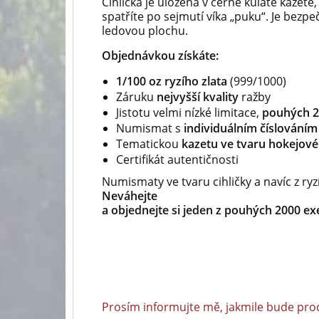
Cihlička je uložena v černé kulaté kazetě,
spatříte po sejmutí víka „puku“. Je bezpe
ledovou plochu.
Objednávkou získáte:
1/100 oz ryzího zlata
(999/1000)
Záruku
nejvyšší kvality
ražby
Jistotu velmi nízké limitace,
pouhých 2
Numismat s
individuálním číslováním
Tematickou
kazetu ve tvaru hokejov
Certifikát autentičnosti
Numismaty ve tvaru cihličky a navíc z ryz
Neváhejte
a objednejte si jeden z pouhých 2000 ex
Prosím informujte mě, jakmile bude pro