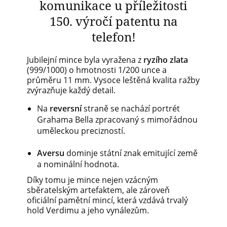
komunikace u příležitosti
150. výročí patentu na
telefon!
Jubilejní mince byla vyražena z
ryzího zlata
(999/1000) o hmotnosti 1/200 unce a
průměru 11 mm. Vysoce leštěná kvalita ražby
zvýrazňuje každý detail.
Na
reversní
straně se nachází portrét
Grahama Bella zpracovaný s mimořádnou
uměleckou precizností.
Aversu
dominje státní znak emitující země
a nominální hodnota.
Díky tomu je mince nejen vzácným
sběratelským artefaktem, ale zároveň
oficiální pamětní mincí, která vzdává trvalý
hold Verdimu a jeho vynálezům.