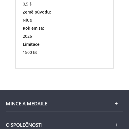
0,5 $
Země původu:
Niue
Rok emise:
2026
Limitace:
1500 ks
MINCE A MEDAILE
E-shop
O SPOLEČNOSTI