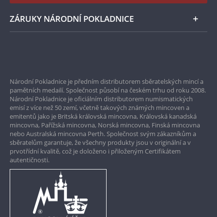
Instagram Národní Pokladnice
ZÁRUKY NÁRODNÍ POKLADNICE
Bezpečné nákupy
Prvotřídní servis
Národní Pokladnice je předním distributorem sběratelských mincí a
Garance nejvyšší kvality
pamětních medailí. Společnost působí na českém trhu od roku 2008.
Národní Pokladnice je oficiálním distributorem numismatických
Pouze originální produkty
emisí z více než 50 zemí, včetně takových známých mincoven a
emitentů jako je Britská královská mincovna, Královská kanadská
mincovna, Pařížská mincovna, Norská mincovna, Finská mincovna
nebo Australská mincovna Perth. Společnost svým zákazníkům a
sběratelům garantuje, že všechny produkty jsou v originální a v
prvotřídní kvalitě, což je doloženo i přiloženým Certifikátem
autentičnosti.