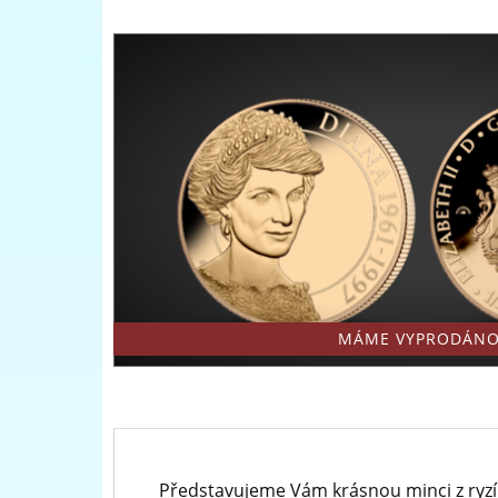
-
mincí
Národní
a
Pokladnice
medailí
-
přední
evropský
prodejce
mincí
a
MÁME VYPRODÁNO
medailí
Představujeme Vám krásnou minci z ryzíh