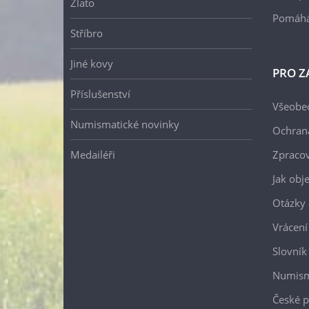
Zlato
Pomáh
Stříbro
Jiné kovy
PRO Z
Příslušenství
Všeobe
Numismatické novinky
Ochran
Medailéři
Zpracov
Jak obj
Otázky 
Vrácení
Slovník
Numism
České p