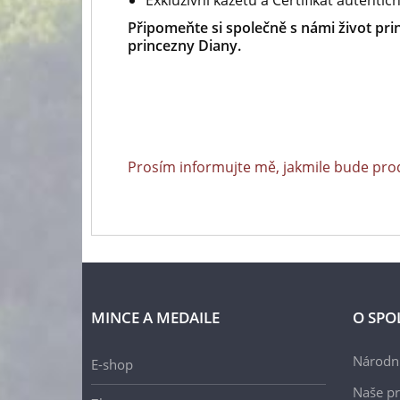
Exkluzivní kazetu a Certifikát autentič
Připomeňte si společně s námi život prin
princezny Diany.
Prosím informujte mě, jakmile bude pro
MINCE A MEDAILE
O SPO
Národní
E-shop
Naše pr