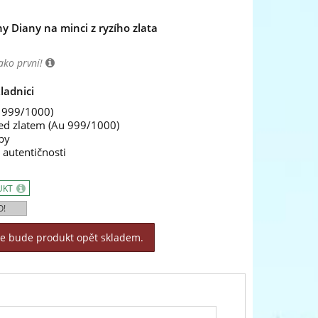
y Diany na minci z ryzího zlata
ako první!
ladnici
 999/1000)
ed zlatem (Au 999/1000)
by
t autentičnosti
UKT
O!
le bude produkt opět skladem.