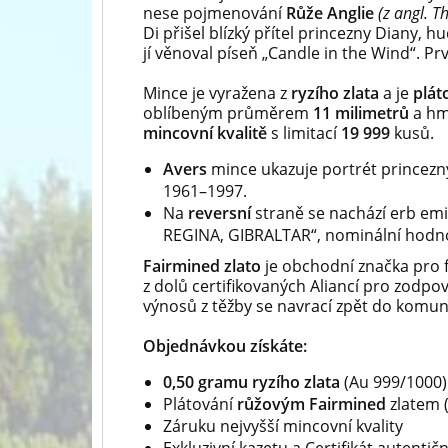
nese pojmenování
Růže Anglie
(z angl. T
Di přišel blízký přítel princezny Diany, 
jí věnoval píseň „Candle in the Wind“. P
Mince je vyražena z
ryzího zlata
a je
plát
oblíbeným průměrem
11 milimetrů
a hm
mincovní kvalitě
s limitací
19 999
kusů.
Avers
mince ukazuje portrét princezny
1961–1997.
Na
reversní
straně se nachází erb emit
REGINA, GIBRALTAR“, nominální hodno
Fairmined zlato
je obchodní značka pro f
z dolů certifikovaných Aliancí pro zodpo
výnosů z těžby se navrací zpět do komuni
Objednávkou získáte:
0,50 gramu ryzího zlata
(Au 999/1000)
Plátování
růžovým Fairmined
zlatem 
Záruku nejvyšší mincovní kvality