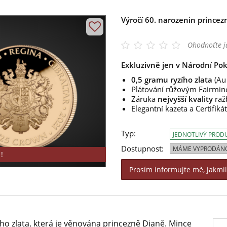
Výročí 60. narozenin princezn
Ohodnoťte j
Exkluzivně jen v Národní Pok
0,5 gramu ryzího zlata
(Au
Plátování růžovým Fairmin
Záruka
nejvyšší kvality
raž
Elegantní kazeta a Certifiká
Typ:
JEDNOTLIVÝ PROD
Dostupnost:
MÁME VYPRODÁN
!
Prosím informujte mě, jakmi
o zlata, která je věnována princezně Dianě. Mince