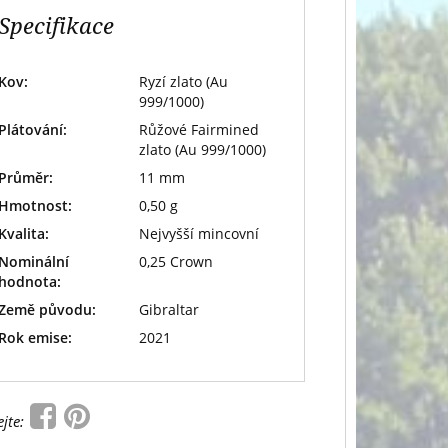
Specifikace
Kov:
Ryzí zlato (Au
999/1000)
Plátování:
Růžové Fairmined
zlato (Au 999/1000)
Průměr:
11 mm
Hmotnost:
0,50 g
Kvalita:
Nejvyšší mincovní
Nominální
0,25 Crown
hodnota:
Země původu:
Gibraltar
Rok emise:
2021
ejte: