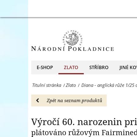
minci
Výročí
Výročí 60. naro
z
60.
ryzího
narozenin
zlata.
princezny
-
Diany
Zlato
na
E-SHOP
ZLATO
STŘÍBRO
JINÉ KO
-
minci
Národní
Titulní stránka
Zlato
Diana - anglická růže 1/25
/
/
z
Pokladnice
ryzího
Zpět na seznam produktů
-
zlata.
přední
-
Výročí 60. narozenin pr
evropský
Zlato
plátováno růžovým Fairmined
prodejce