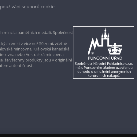
používání souborů cookie
h mincí a pamětních medailí. Společnost
kých emisí z více než 50 zemí, včetně
rálovská mincovna, Královská kanadská
mincovna nebo Australská mincovna
, že všechny produkty jsou v originální
Společnost Národní Pokladnice s.r.o.
kátem autentičnosti.
má s Puncovním úřadem uzavřenou
dohodu o umožnění anonymních
kontrolních nákupů.