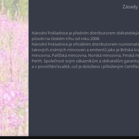
Zásady 
Národní Pokladnice je předním distributorem sběratelskýc
působí na českém trhu od roku 2008.
Národní Pokladnice je oficiálním distributorem numismatic
takových známých mincoven a emitentů jako je Britská k
mincovna, Pařížská mincovna, Norská mincovna, Finská 
Perth. Společnost svým zákazníkům a sběratelům garantuje
a v prvotřídní kvalitě, což je doloženo i přiloženým Certifi