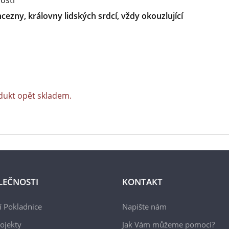
nosti
cezny, královny lidských srdcí, vždy okouzlující
dukt opět skladem.
LEČNOSTI
KONTAKT
 Pokladnice
Napište nám
ojekty
Jak Vám můžeme pomoci?