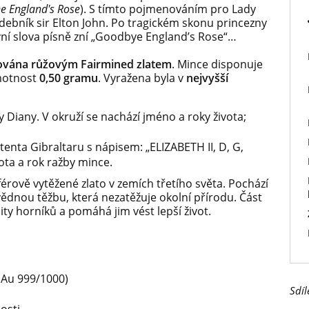
he England's Rose
). S tímto pojmenováním pro Lady
hudebník sir Elton John. Po tragickém skonu princezny
rvní slova písně zní „Goodbye England’s Rose“…
ována růžovým Fairmined zlatem
. Mince disponuje
otnost
0,50 gramu
. Vyražena byla v
nejvyšší
 Diany. V okruží se nachází jméno a roky života;
enta Gibraltaru s nápisem: „ELIZABETH II, D, G,
ta a rok ražby mince.
érově vytěžené zlato v zemích třetího světa. Pochází
vědnou těžbu, která nezatěžuje okolní přírodu. Část
ty horníků a pomáhá jim vést lepší život.
(Au 999/1000)
Sdíl