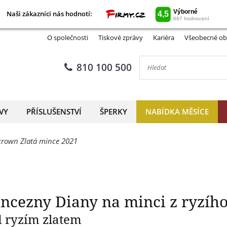
Naši zákazníci nás hodnotí:
Naši zákazníci nás hodnotí:
zenin princezny Diany na minc
O společnosti
Tiskové zprávy
Kariéra
Všeobecné ob
810 100 500
VY
PŘÍSLUŠENSTVÍ
ŠPERKY
NABÍDKA MĚSÍCE
 crown Zlatá mince 2021
incezny Diany na minci z ryzího
 ryzím zlatem