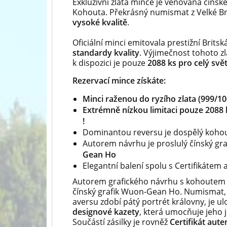
Exkluzivní zlatá mince je věnovaná číns
Kohouta. Překrásný numismat z Velké Br
vysoké kvalitě
.
Oficiální minci emitovala prestižní Brit
standardy kvality
. Výjimečnost tohoto zl
k dispozici je pouze
2088 ks pro celý svět
Rezervací mince získáte:
Minci raženou do ryzího zlata (999/10
Extrémně nízkou limitaci pouze 2088 k
!
Dominantou reversu je dospělý koho
Autorem návrhu je proslulý čínský gra
Gean Ho
Elegantní balení spolu s Certifikátem 
Autorem grafického návrhu s kohoutem 
čínský grafik Wuon-Gean Ho. Numismat, 
aversu zdobí pátý portrét královny, je u
designové kazety
, která umocňuje jeho 
Součástí zásilky je rovněž
Certifikát aute