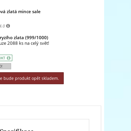
á zlatá mince sale
4.0
ryzího zlata (999/1000)
ze 2088 ks na celý svět!
UKT
O!
le bude produkt opět skladem.