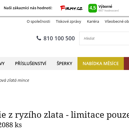
Naši zákazníci nás hodnotí:
Naši zákazníci nás hodnotí:
 Británie z ryzího zlata - limi
O společnosti
Tiskové zprávy
Kariéra
Všeobecné ob
810 100 500
VY
PŘÍSLUŠENSTVÍ
ŠPERKY
NABÍDKA MĚSÍCE
ová zlatá mince
ie z ryzího zlata - limitace pouz
2088 ks