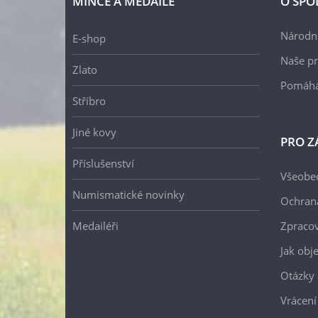
MINCE A MEDAILE
O SPO
Národní
E-shop
Naše pr
Zlato
Pomáh
Stříbro
Jiné kovy
PRO Z
Příslušenství
Všeobe
Numismatické novinky
Ochran
Medailéři
Zpracov
Jak obj
Otázky 
Vrácení