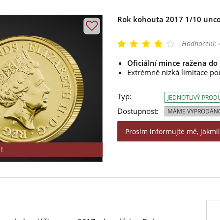
Rok kohouta 2017 1/10 uncov
Hodnocení:
Oficiální mince ražena do 
Extrémně nízká limitace pou
Typ:
JEDNOTLIVÝ PROD
Dostupnost:
MÁME VYPRODÁN
Prosím informujte mě, jakmi
!