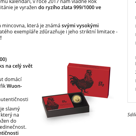
kému kalendáři, v roce 2017 nám vládne Rok
itánie je vyražen
do ryzího zlata 999/1000 ve
ská mincovna, která je známá
svými vysokými
atého exempláře zdůrazňuje i jeho striktní limitace -
!
00)
s na celý svět
ut domácí
fik
Wuon-
autentičnosti
je slavný
který na
Sdíl
ložen do
jedinečnost.
ntičnosti