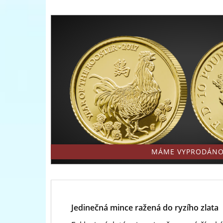
-
přední
evropský
prodejce
mincí
a
medailí
MÁME VYPRODÁNO
Jedinečná mince ražená do ryzího zlata