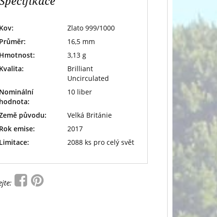
Specifikace
Kov:
Zlato 999/1000
Průměr:
16,5 mm
Hmotnost:
3,13 g
Kvalita:
Brilliant
Uncirculated
Nominální
10 liber
hodnota:
Země původu:
Velká Británie
Rok emise:
2017
Limitace:
2088 ks pro celý svět
ejte: