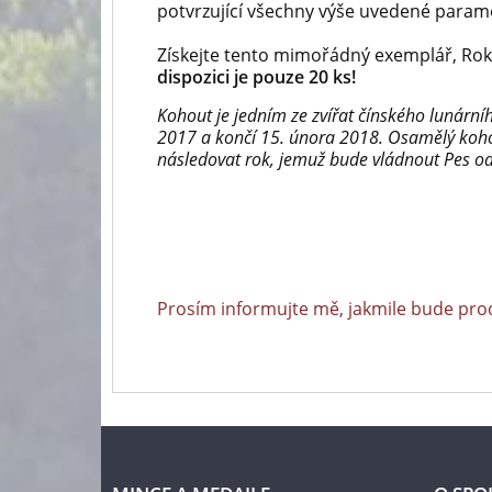
potvrzující všechny výše uvedené param
Získejte tento mimořádný exemplář, Rok
dispozici je pouze 20 ks!
Kohout je jedním ze zvířat čínského lunárn
2017 a končí 15. února 2018. Osamělý koho
následovat rok, jemuž bude vládnout Pes od
Prosím informujte mě, jakmile bude pro