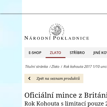
mince
Rok
Oficiální mince z
-
kohouta
Zlato
2017
-
1/10
Národní
uncová
Pokladnice
zlatá
E-SHOP
ZLATO
STŘÍBRO
JINÉ KO
-
mince
přední
Titulní stránka
Zlato
Rok kohouta 2017 1/10 unc
/
/
-
evropský
Zlato
Zpět na seznam produktů
prodejce
-
mincí
Národní
Oficiální mince z Britán
a
Pokladnice
Rok Kohouta s limitací pouze 
medailí