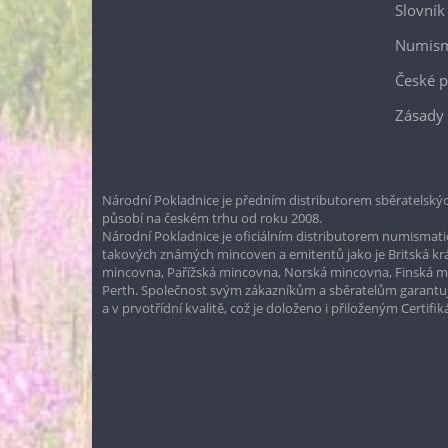
Slovník
Numism
České p
Zásady 
Národní Pokladnice je předním distributorem sběratelskýc
působí na českém trhu od roku 2008.
Národní Pokladnice je oficiálním distributorem numismatic
takových známých mincoven a emitentů jako je Britská k
mincovna, Pařížská mincovna, Norská mincovna, Finská 
Perth. Společnost svým zákazníkům a sběratelům garantuje
a v prvotřídní kvalitě, což je doloženo i přiloženým Certifi