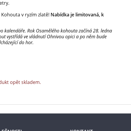
etry.
 Kohouta v ryzím zlatě!
Nabídka je limitovaná, k
ího kalendáře. Rok Osamělého kohouta začíná 28. ledna
ut vystřídá ve vládnutí Ohnivou opici a po něm bude
cházející do hor.
dukt opět skladem.