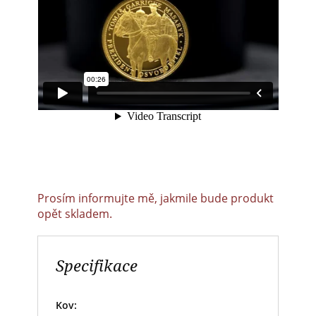
Prosím informujte mě, jakmile bude produkt
opět skladem.
Specifikace
Kov: