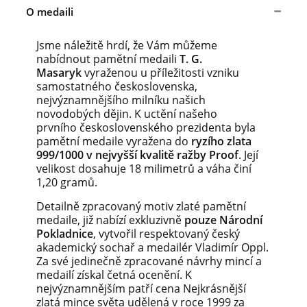
O medaili
Jsme náležitě hrdí, že Vám můžeme
nabídnout pamětní medaili
T. G.
Masaryk
vyraženou u příležitosti vzniku
samostatného československa,
nejvýznamnějšího milníku našich
novodobých dějin. K uctění našeho
prvního československého prezidenta byla
pamětní medaile vyražena do
ryzího zlata
999/1000 v nejvyšší kvalitě ražby Proof
. Její
velikost dosahuje 18 milimetrů a váha činí
1,20 gramů.
Detailně zpracovaný motiv zlaté pamětní
medaile, již nabízí exkluzivně
pouze Národní
Pokladnice
, vytvořil respektovaný český
akademický sochař a medailér Vladimír Oppl.
Za své jedinečně zpracované návrhy mincí a
medailí získal četná ocenění. K
nejvýznamnějším patří cena Nejkrásnější
zlatá mince světa udělená v roce 1999 za