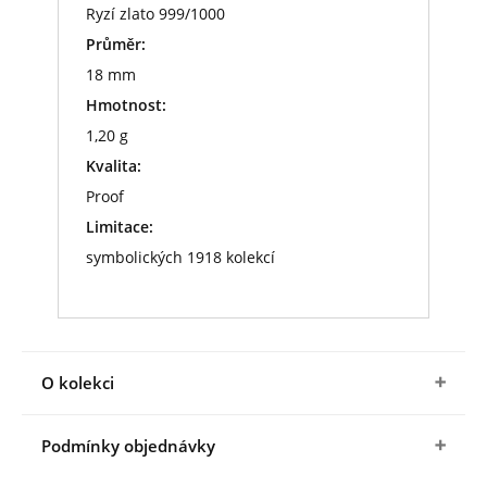
Ryzí zlato 999/1000
Průměr:
18 mm
Hmotnost:
1,20 g
Kvalita:
Proof
Limitace:
symbolických 1918 kolekcí
O kolekci
Objednáním zlaté pamětní medaile
T. G.
Podmínky objednávky
Masaryk
si současně zajistíte možnost získat
dalších 11 zlatých pamětních medailí z unikátní