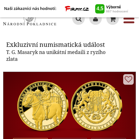
Naši zákazníci nás hodnotí:
0
Exkluzivní numismatická událost
Exkluzivní numismatická událost
T. G. Masaryk na unikátní medaili z ryzího
zlata