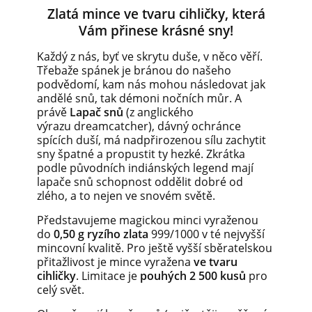
Zlatá mince ve tvaru cihličky, která
Vám přinese krásné sny!
Každý z nás, byť ve skrytu duše, v něco věří.
Třebaže spánek je bránou do našeho
podvědomí, kam nás mohou následovat jak
andělé snů, tak démoni nočních můr. A
právě
Lapač snů
(z anglického
výrazu dreamcatcher), dávný ochránce
spících duší, má nadpřirozenou sílu zachytit
sny špatné a propustit ty hezké. Zkrátka
podle původních indiánských legend mají
lapače snů schopnost oddělit dobré od
zlého, a to nejen ve snovém světě.
Představujeme magickou minci vyraženou
do
0,50 g ryzího zlata
999/1000 v té nejvyšší
mincovní kvalitě. Pro ještě vyšší sběratelskou
přitažlivost je mince vyražena
ve tvaru
cihličky
. Limitace je
pouhých 2 500 kusů
pro
celý svět.