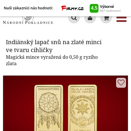
Naši zákazníci nás hodnotí:
0
Indiánský lapač snů na zlaté
minci ve tvaru cihličky
Indiánský lapač snů na zlaté minci
ve tvaru cihličky
Magická mince vyražená do 0,50 g ryzího
zlata