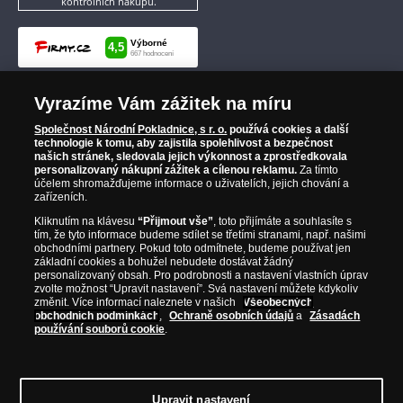
kontrolních nákupů.
Vyrazíme Vám zážitek na míru
Společnost Národní Pokladnice, s r. o.
používá cookies a další
technologie k tomu, aby zajistila spolehlivost a bezpečnost
našich stránek, sledovala jejich výkonnost a zprostředkovala
personalizovaný nákupní zážitek a cílenou reklamu.
Za tímto
účelem shromažďujeme informace o uživatelích, jejich chování a
zařízeních.
Kliknutím na klávesu
“Přijmout vše”
, toto přijímáte a souhlasíte s
tím, že tyto informace budeme sdílet se třetími stranami, např. našimi
obchodními partnery. Pokud toto odmítnete, budeme používat jen
základní cookies a bohužel nebudete dostávat žádný
personalizovaný obsah. Pro podrobnosti a nastavení vlastních úprav
zvolte možnost “Upravit nastavení”. Svá nastavení můžete kdykoliv
změnit. Více informací naleznete v našich
Všeobecných
obchodních podmínkách
,
Ochraně osobních údajů
a
Zásadách
používání souborů cookie
.
Upravit nastavení