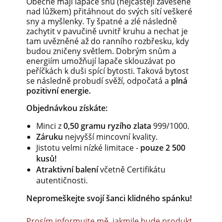
Obecně mají lapače snů (nejčastěji zavěšené
nad lůžkem) přitáhnout do svých sítí veškeré
sny a myšlenky. Ty špatné a zlé následně
zachytit v pavučině uvnitř kruhu a nechat je
tam uvězněné až do ranního rozbřesku, kdy
budou zničeny světlem. Dobrým snům a
energiím umožňují lapače sklouzávat po
peříčkách k duši spící bytosti. Taková bytost
se následně probudí svěží, odpočatá a
plná
pozitivní energie.
Objednávkou získáte:
Minci z
0,50 gramu ryzího zlata
999/1000.
Záruku
nejvyšší mincovní kvality.
Jistotu velmi nízké limitace -
pouze 2 500
kusů!
Atraktivní balení
včetně Certifikátu
autentičnosti.
Nepromeškejte svojí šanci klidného spánku!
Prosím informujte mě, jakmile bude produkt