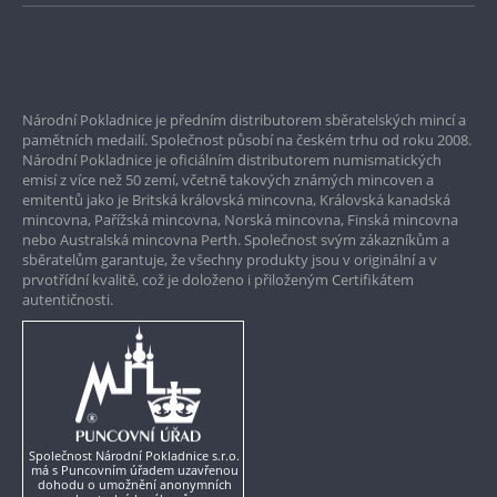
Bezpečné nákupy
Prvotřídní servis
Národní Pokladnice je předním distributorem sběratelských mincí a
Garance nejvyšší kvality
pamětních medailí. Společnost působí na českém trhu od roku 2008.
Národní Pokladnice je oficiálním distributorem numismatických
Pouze originální produkty
emisí z více než 50 zemí, včetně takových známých mincoven a
emitentů jako je Britská královská mincovna, Královská kanadská
mincovna, Pařížská mincovna, Norská mincovna, Finská mincovna
nebo Australská mincovna Perth. Společnost svým zákazníkům a
sběratelům garantuje, že všechny produkty jsou v originální a v
prvotřídní kvalitě, což je doloženo i přiloženým Certifikátem
autentičnosti.
Společnost Národní Pokladnice s.r.o.
má s Puncovním úřadem uzavřenou
dohodu o umožnění anonymních