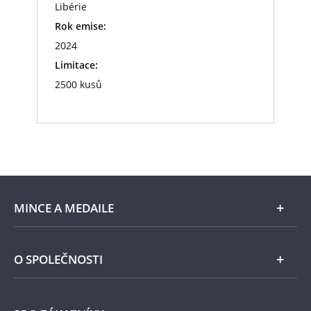
Libérie
Rok emise:
2024
Limitace:
2500 kusů
MINCE A MEDAILE
E-shop
O SPOLEČNOSTI
Zlato
Národní Pokladnice