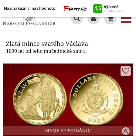
Naši zákazníci nás hodnotí:
0
Zlatá mince svatého Václava
Zlatá mince svatého Václava
1090 let od jeho mučednické smrti
MÁME VYPRODÁNO!