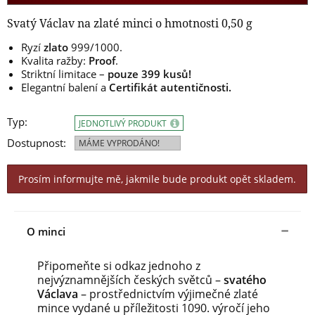
Svatý Václav na zlaté minci o hmotnosti 0,50 g
Ryzí
zlato
999/1000.
Kvalita ražby:
Proof
.
Striktní limitace –
pouze 399 kusů!
Elegantní balení a
Certifikát autentičnosti.
Typ:
JEDNOTLIVÝ PRODUKT
Dostupnost:
MÁME VYPRODÁNO!
Prosím informujte mě, jakmile bude produkt opět skladem.
O minci
Připomeňte si odkaz jednoho z
nejvýznamnějších českých světců –
svatého
Václava
– prostřednictvím výjimečné zlaté
mince vydané u příležitosti 1090. výročí jeho