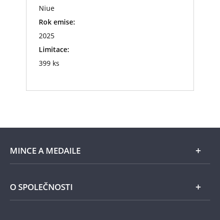
Niue
Rok emise:
2025
Limitace:
399 ks
MINCE A MEDAILE
E-shop
O SPOLEČNOSTI
Zlato
Národní Pokladnice