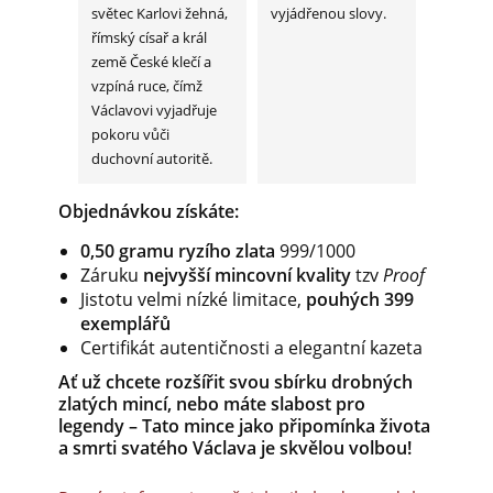
světec Karlovi žehná,
vyjádřenou slovy.
římský císař a král
země České klečí a
vzpíná ruce, čímž
Václavovi vyjadřuje
pokoru vůči
duchovní autoritě.
Objednávkou
získáte:
0,50 gramu ryzího zlata
999/1000
Záruku
nejvyšší mincovní
kvality
tzv
Proof
Jistotu velmi nízké limitace,
pouhých 399
exemplářů
Certifikát autentičnosti a elegantní kazeta
Ať už chcete rozšířit svou sbírku drobných
zlatých mincí, nebo máte slabost pro
legendy – Tato mince jako připomínka života
a smrti svatého Václava je skvělou volbou!