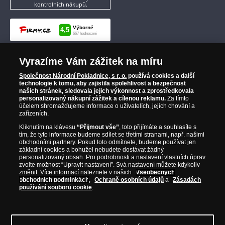
kontrolních nákupů.
Vyrazíme Vám zážitek na míru
Společnost Národní Pokladnice, s r. o.
používá cookies a další
technologie k tomu, aby zajistila spolehlivost a bezpečnost
našich stránek, sledovala jejich výkonnost a zprostředkovala
personalizovaný nákupní zážitek a cílenou reklamu.
Za tímto
účelem shromažďujeme informace o uživatelích, jejich chování a
zařízeních.
Kliknutím na klávesu
“Přijmout vše”
, toto přijímáte a souhlasíte s
tím, že tyto informace budeme sdílet se třetími stranami, např. našimi
obchodními partnery. Pokud toto odmítnete, budeme používat jen
základní cookies a bohužel nebudete dostávat žádný
personalizovaný obsah. Pro podrobnosti a nastavení vlastních úprav
zvolte možnost “Upravit nastavení”. Svá nastavení můžete kdykoliv
změnit. Více informací naleznete v našich
Všeobecných
obchodních podmínkách
,
Ochraně osobních údajů
a
Zásadách
používání souborů cookie
.