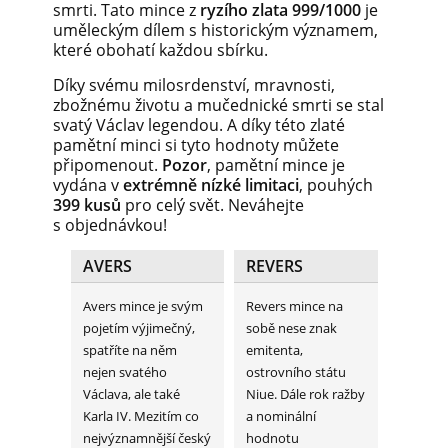
smrti. Tato mince z
ryzího zlata 999/1000
je
uměleckým dílem s historickým významem,
které obohatí každou sbírku.
Díky svému milosrdenství, mravnosti,
zbožnému životu a mučednické smrti se stal
svatý Václav legendou. A díky této zlaté
pamětní minci si tyto hodnoty můžete
připomenout.
Pozor
, pamětní mince je
vydána v
extrémně nízké limitaci
, pouhých
399 kusů
pro celý svět. Neváhejte
s objednávkou!
AVERS
REVERS
Avers mince je svým
Revers mince na
pojetím výjimečný,
sobě nese znak
spatříte na něm
emitenta,
nejen svatého
ostrovního státu
Václava, ale také
Niue. Dále rok ražby
Karla IV. Mezitím co
a nominální
nejvýznamnější český
hodnotu