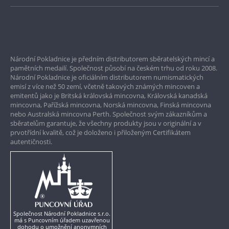
Bezpečné nákupy
Prvotřídní servis
Národní Pokladnice je předním distributorem sběratelských mincí a
Garance nejvyšší kvality
pamětních medailí. Společnost působí na českém trhu od roku 2008.
Národní Pokladnice je oficiálním distributorem numismatických
Pouze originální produkty
emisí z více než 50 zemí, včetně takových známých mincoven a
emitentů jako je Britská královská mincovna, Královská kanadská
mincovna, Pařížská mincovna, Norská mincovna, Finská mincovna
nebo Australská mincovna Perth. Společnost svým zákazníkům a
sběratelům garantuje, že všechny produkty jsou v originální a v
prvotřídní kvalitě, což je doloženo i přiloženým Certifikátem
autentičnosti.
Společnost Národní Pokladnice s.r.o.
má s Puncovním úřadem uzavřenou
dohodu o umožnění anonymních