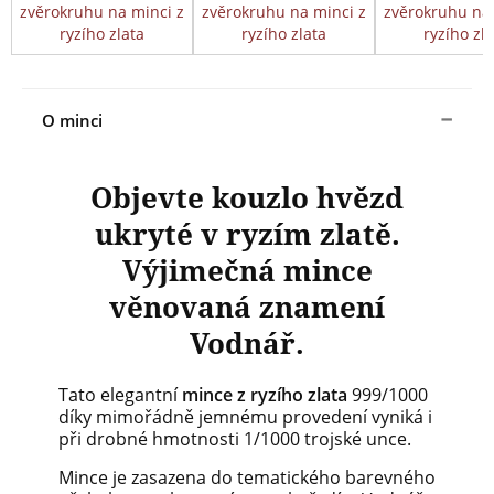
zvěrokruhu na minci z
zvěrokruhu na minci z
zvěrokruhu na 
ryzího zlata
ryzího zlata
ryzího zl
O minci
Objevte kouzlo hvězd
ukryté v ryzím zlatě.
Výjimečná mince
věnovaná znamení
Vodnář.
Tato elegantní
mince z ryzího zlata
999/1000
díky mimořádně jemnému provedení vyniká i
při drobné hmotnosti 1/1000 trojské unce.
Mince je zasazena do tematického barevného