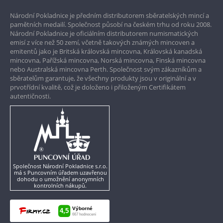
Prvotřídní servis
Národní Pokladnice je předním distributorem sběratelských mincí a
Garance nejvyšší kvality
pamětních medailí. Společnost působí na českém trhu od roku 2008.
Národní Pokladnice je oficiálním distributorem numismatických
Pouze originální produkty
emisí z více než 50 zemí, včetně takových známých mincoven a
emitentů jako je Britská královská mincovna, Královská kanadská
mincovna, Pařížská mincovna, Norská mincovna, Finská mincovna
nebo Australská mincovna Perth. Společnost svým zákazníkům a
sběratelům garantuje, že všechny produkty jsou v originální a v
prvotřídní kvalitě, což je doloženo i přiloženým Certifikátem
autentičnosti.
Společnost Národní Pokladnice s.r.o.
má s Puncovním úřadem uzavřenou
dohodu o umožnění anonymních
kontrolních nákupů.