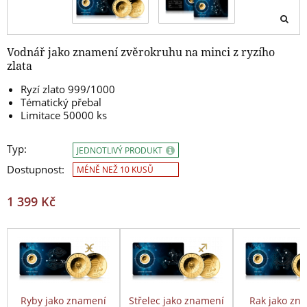
Vodnář jako znamení zvěrokruhu na minci z ryzího
zlata
Ryzí zlato 999/1000
Tématický přebal
Limitace 50000 ks
Typ:
JEDNOTLIVÝ PRODUKT
Dostupnost:
MÉNĚ NEŽ 10 KUSŮ
1 399 Kč
Ryby jako znamení
Střelec jako znamení
Rak jako zn