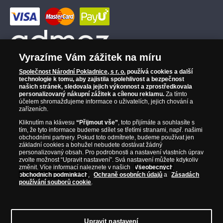
Vyrazíme Vám zážitek na míru
Společnost Národní Pokladnice, s r. o.
používá cookies a další
technologie k tomu, aby zajistila spolehlivost a bezpečnost
našich stránek, sledovala jejich výkonnost a zprostředkovala
personalizovaný nákupní zážitek a cílenou reklamu.
Za tímto
účelem shromažďujeme informace o uživatelích, jejich chování a
zařízeních.
Kliknutím na klávesu
“Přijmout vše”
, toto přijímáte a souhlasíte s
tím, že tyto informace budeme sdílet se třetími stranami, např. našimi
obchodními partnery. Pokud toto odmítnete, budeme používat jen
základní cookies a bohužel nebudete dostávat žádný
personalizovaný obsah. Pro podrobnosti a nastavení vlastních úprav
zvolte možnost “Upravit nastavení”. Svá nastavení můžete kdykoliv
změnit. Více informací naleznete v našich
Všeobecných
obchodních podmínkách
,
Ochraně osobních údajů
a
Zásadách
používání souborů cookie
.
© Copyright 2026 - Národní Pokladnice, s. r. o.; Karolinská 661/4, 186 00 Praha 8;
Tel.: 810 100 500
E-mail: info@narodnipokladnice.cz, www.narodnipokladnice.cz;
IČ: 28507622; DIČ: CZ28507622
Společnost zapsána v OR vedeném Městským
Upravit nastavení