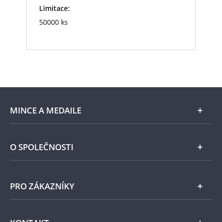
Limitace:
50000 ks
MINCE A MEDAILE
E-shop
O SPOLEČNOSTI
Zlato
Národní Pokladnice
PRO ZÁKAZNÍKY
Stříbro
Naše projekty
Jiné kovy
Pomáháme
Všeobecné obchodní podmínky