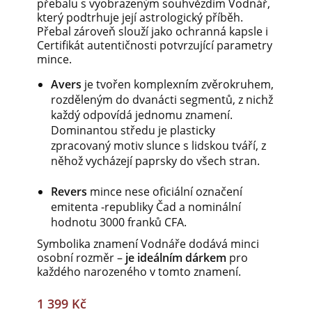
přebalu s vyobrazeným souhvězdím Vodnář,
který podtrhuje její astrologický příběh.
Přebal zároveň slouží jako ochranná kapsle i
Certifikát autentičnosti potvrzující parametry
mince.
Avers
je tvořen komplexním zvěrokruhem,
rozděleným do dvanácti segmentů, z nichž
každý odpovídá jednomu znamení.
Dominantou středu je plasticky
zpracovaný motiv slunce s lidskou tváří, z
něhož vycházejí paprsky do všech stran.
Revers
mince nese oficiální označení
emitenta -republiky Čad a nominální
hodnotu 3000 franků CFA.
Symbolika znamení Vodnáře dodává minci
osobní rozměr –
je ideálním dárkem
pro
každého narozeného v tomto znamení.
1 399 Kč