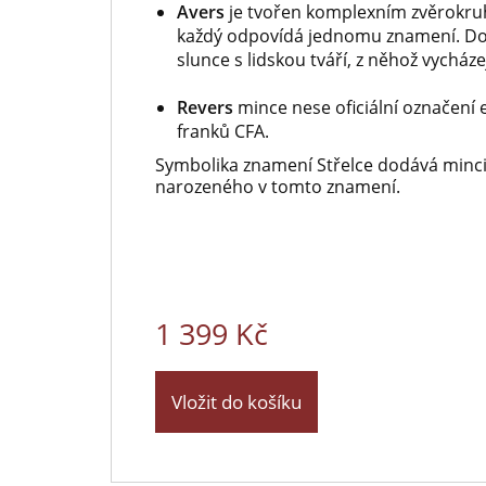
Avers
je tvořen komplexním zvěrokru
každý odpovídá jednomu znamení. Dom
slunce s lidskou tváří, z něhož vycház
Revers
mince nese oficiální označení
franků CFA.
Symbolika znamení Střelce dodává minc
narozeného v tomto znamení.
1 399 Kč
Vložit do košíku