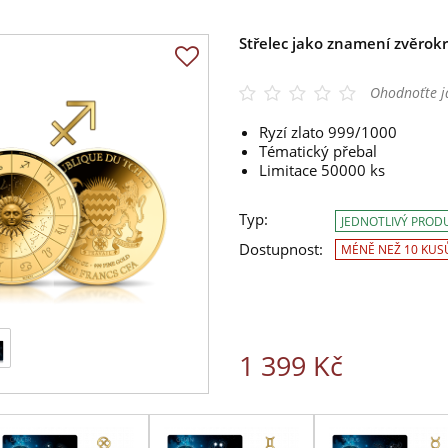
Střelec jako znamení zvěrokr
Ohodnoťte j
Ryzí zlato 999/1000
Tématický přebal
Limitace 50000 ks
Typ:
JEDNOTLIVÝ PROD
Dostupnost:
MÉNĚ NEŽ 10 KUS
1 399 Kč