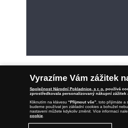
Vyrazíme Vám zážitek n
Společnost Národní Pokladnice, s r. o.
používá cook
zprostředkovala personalizovaný nákupní zážitek 
© Copyright 2026 - Národní Pokladnice, s. r. o.; Karolinská 661/4, 1
Kliknutím na klávesu
“Přijmout vše”
, toto přijímáte 
E-mail: info@narodnipokladnice.cz, www.narodnipokladnice.cz; I
budeme používat jen základní cookies a bohužel nebud
Společnost zapsána v OR vedeném Městským soudem v Praze, odd
nastavení můžete kdykoliv změnit. Více informací nal
cookie
.
Upravit nastavení souborů cookie můžete
kliknutí