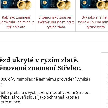
Rak jako znamení
Blíženci jako znamení
Býk jako znamen
věrokruhu na minci z
zvěrokruhu na minci z
zvěrokruhu na min
ryzího zlata
ryzího zlata
ryzího zlata
ězd ukryté v ryzím zlatě.
ěnovaná znamení Střelec.
000 díky mimořádně jemnému provedení vyniká i
ce.
vného přebalu s vyobrazeným souhvězdím Střelec,
 Přebal zároveň slouží jako ochranná kapsle i
metry mince.