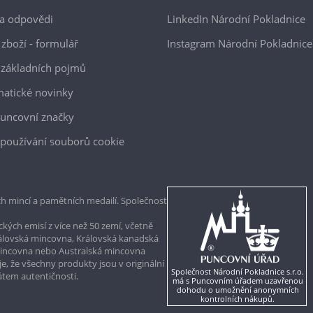
a odpovědi
LinkedIn Národní Pokladnice
 zboží - formulář
Instagram Národní Pokladnice
 základních pojmů
atické novinky
uncovní značky
používání souborů cookie
h mincí a pamětních medailí. Společnost
kých emisí z více než 50 zemí, včetně
rálovská mincovna, Královská kanadská
mincovna nebo Australská mincovna
, že všechny produkty jsou v originální
Společnost Národní Pokladnice s.r.o.
kátem autentičnosti.
má s Puncovním úřadem uzavřenou
dohodu o umožnění anonymních
kontrolních nákupů.