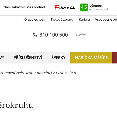
Naši zákazníci nás hodnotí:
Naši zákazníci nás hodnotí:
třelec jako znamení zvěrokru
O společnosti
Tiskové zprávy
Kariéra
Všeobecné ob
810 100 500
VY
PŘÍSLUŠENSTVÍ
ŠPERKY
NABÍDKA MĚSÍCE
o znamení zvěrokruhu na minci z ryzího zlata
věrokruhu