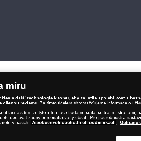
a míru
ies a další technologie k tomu, aby zajistila spolehlivost a bez
a cílenou reklamu.
Za tímto účelem shromažďujeme informace o uživate
86 00 Praha 8; Tel.: 810 100 500
a souhlasíte s tím, že tyto informace budeme sdílet se třetími stranami,
Č: 28507622; DIČ: CZ28507622
ete dostávat žádný personalizovaný obsah. Pro podrobnosti a nastaven
íl C, vložka 146644
eznete v našich
Všeobecných obchodních podmínkách
,
Ochraně 
m na tento odkaz
.