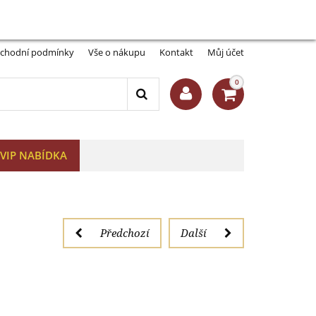
Můj účet:
Přihlásit se
-A
A+
hu
chodní podmínky
Vše o nákupu
Kontakt
Můj účet
0
VIP NABÍDKA
Předchozí
Další