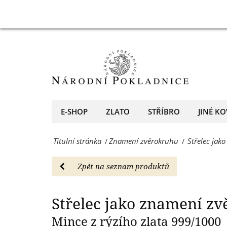
z
Střelec
S
ryzího
jako
zlata
znamení
-
zvěrokruhu
Znamení
na
zvěrokruhu
minci
E-SHOP
ZLATO
STŘÍBRO
JINÉ KO
-
z
Národní
Titulní stránka
Znamení zvěrokruhu
Střelec jak
/
/
ryzího
Pokladnice
zlata
Zpět na seznam produktů
-
-
přední
Znamení
Střelec jako znamení z
evropský
zvěrokruhu
Mince z rýzího zlata 999/1000
prodejce