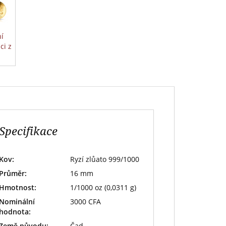
í
ci z
Specifikace
Kov:
Ryzí zlůato 999/1000
Průměr:
16 mm
Hmotnost:
1/1000 oz (0,0311 g)
Nominální
3000 CFA
hodnota:
Země původu:
Čad