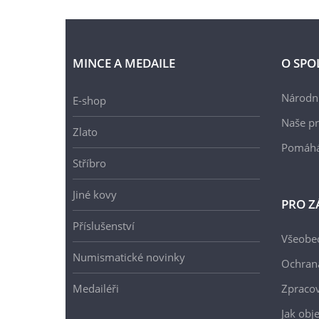
MINCE A MEDAILE
O SPO
Národní
E-shop
Naše pr
Zlato
Pomáh
Stříbro
Jiné kovy
PRO Z
Příslušenství
Všeobe
Numismatické novinky
Ochran
Medailéři
Zpracov
Jak obj