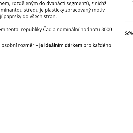
hem, rozděleným do dvanácti segmentů, z nichž
inantou středu je plasticky zpracovaný motiv
ejí paprsky do všech stran.
 emitenta -republiky Čad a nominální hodnotu 3000
Sdíl
i osobní rozměr –
je ideálním dárkem
pro každého