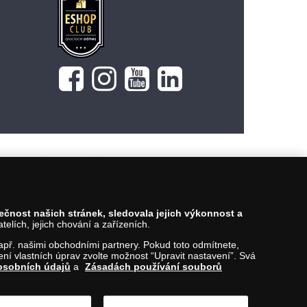
pečnost našich stránek, sledovala jejich výkonnost a
lích, jejich chování a zařízeních.
 např. našimi obchodními partnery. Pokud toto odmítnete,
í vlastních úprav zvolte možnost “Upravit nastavení”. Svá
osobních údajů
a
Zásadách používání souborů