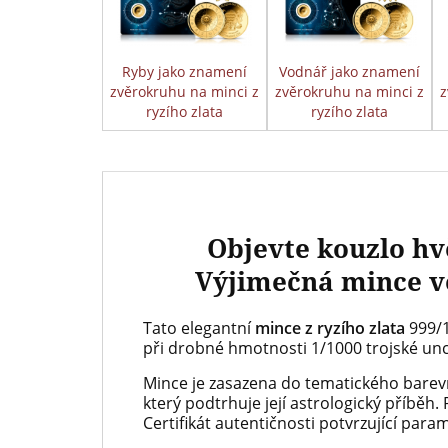
Ryby jako znamení
Vodnář jako znamení
zvěrokruhu na minci z
zvěrokruhu na minci z
z
ryzího zlata
ryzího zlata
Objevte kouzlo hv
Výjimečná mince v
Tato elegantní
mince z ryzího zlata
999/1
při drobné hmotnosti 1/1000 trojské un
Mince je zasazena do tematického bare
který podtrhuje její astrologický příběh.
Certifikát autentičnosti potvrzující para