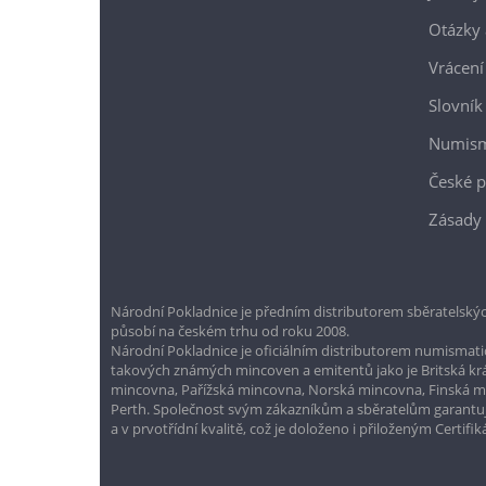
Otázky 
Vrácení
Slovník
Numism
České p
Zásady 
Národní Pokladnice je předním distributorem sběratelskýc
působí na českém trhu od roku 2008.
Národní Pokladnice je oficiálním distributorem numismatic
takových známých mincoven a emitentů jako je Britská k
mincovna, Pařížská mincovna, Norská mincovna, Finská 
Perth. Společnost svým zákazníkům a sběratelům garantuje
a v prvotřídní kvalitě, což je doloženo i přiloženým Certifi