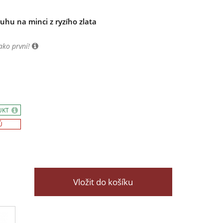
uhu na minci z ryzího zlata
ako první!
UKT
Ů
Vložit do košíku