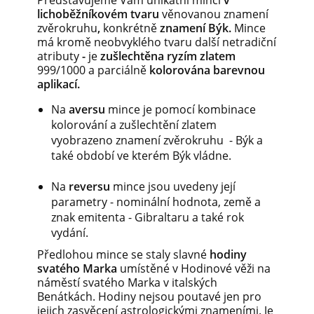
Představujeme Vám unikátní minci
v
lichoběžníkovém tvaru
věnovanou znamení
zvěrokruhu
,
konkrétně
znamení Býk.
Mince
má kromě neobvyklého tvaru další netradiční
atributy
-
je
zušlechtěna ryzím zlatem
999/1000 a parciálně
kolorována barevnou
aplikací.
Na
aversu
mince je pomocí kombinace
kolorování a zušlechtění zlatem
vyobrazeno znamení zvěrokruhu - Býk a
také období ve kterém Býk vládne.
Na
reversu
mince jsou uvedeny její
parametry - nominální hodnota, země a
znak emitenta - Gibraltaru a také rok
vydání.
Předlohou mince se staly slavné
hodiny
svatého Marka
umístěné v Hodinové věži na
náměstí svatého Marka v italských
Benátkách. Hodiny nejsou poutavé jen pro
jejich zasvěcení astrologickými znameními. Je