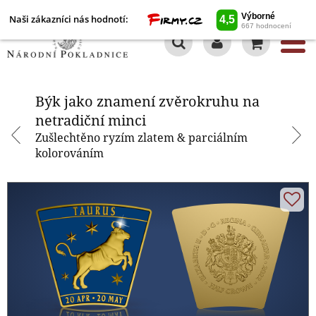
Naši zákazníci nás hodnotí:
0
Býk jako znamení zvěrokruhu na
netradiční minci
Býk jako znamení zvěrokruhu na
netradiční minci
Zušlechtěno ryzím zlatem & parciálním
kolorováním