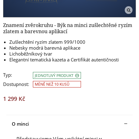
Znamení zvěrokruhu - Býk na minci zušlechtěné ryzím
zlatem a barevnou aplikací
Zušlechtění ryzím zlatem 999/1000
Nebesky modrá barevná aplikace
Lichoběžníkový tvar
Elegantní tematická kazeta a Certifikát autentičnosti
Typ:
JEDNOTLIVÝ PRODUKT
Dostupnost:
MÉNĚ NEŽ 10 KUSŮ
1 299 Kč
O minci