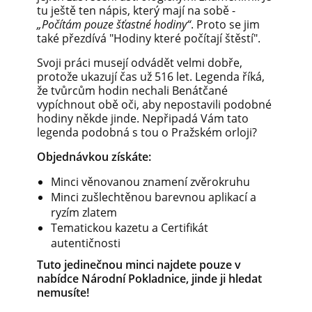
tu ještě ten nápis, který mají na sobě -
„Počítám pouze šťastné hodiny“
. Proto se jim
také přezdívá "Hodiny které počítají štěstí".
Svoji práci musejí odvádět velmi dobře,
protože ukazují čas už 516 let. Legenda říká,
že tvůrcům hodin nechali Benátčané
vypíchnout obě oči, aby nepostavili podobné
hodiny někde jinde. Nepřipadá Vám tato
legenda podobná s tou o Pražském orloji?
Objednávkou získáte:
Minci věnovanou znamení zvěrokruhu
Minci zušlechtěnou barevnou aplikací a
ryzím zlatem
Tematickou kazetu a Certifikát
autentičnosti
Tuto jedinečnou minci najdete pouze v
nabídce Národní Pokladnice, jinde ji hledat
nemusíte!