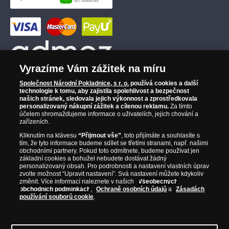
Vyrazíme Vám zážitek na míru
Společnost Národní Pokladnice, s r. o.
používá cookies a další
technologie k tomu, aby zajistila spolehlivost a bezpečnost
našich stránek, sledovala jejich výkonnost a zprostředkovala
personalizovaný nákupní zážitek a cílenou reklamu.
Za tímto
účelem shromažďujeme informace o uživatelích, jejich chování a
zařízeních.
Kliknutím na klávesu
“Přijmout vše”
, toto přijímáte a souhlasíte s
tím, že tyto informace budeme sdílet se třetími stranami, např. našimi
obchodními partnery. Pokud toto odmítnete, budeme používat jen
základní cookies a bohužel nebudete dostávat žádný
personalizovaný obsah. Pro podrobnosti a nastavení vlastních úprav
zvolte možnost “Upravit nastavení”. Svá nastavení můžete kdykoliv
změnit. Více informací naleznete v našich
Všeobecných
obchodních podmínkách
,
Ochraně osobních údajů
a
Zásadách
používání souborů cookie
.
© Copyright 2026 - Národní Pokladnice, s. r. o.; Karolinská 661/4, 186 00 Praha 8;
Tel.: 810 100 500
E-mail: info@narodnipokladnice.cz, www.narodnipokladnice.cz;