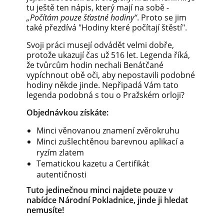
tu ještě ten nápis, který mají na sobě -
„Počítám pouze šťastné hodiny“
. Proto se jim
také přezdívá "Hodiny které počítají štěstí".
Svoji práci musejí odvádět velmi dobře,
protože ukazují čas už 516 let. Legenda říká,
že tvůrcům hodin nechali Benátčané
vypíchnout obě oči, aby nepostavili podobné
hodiny někde jinde. Nepřipadá Vám tato
legenda podobná s tou o Pražském orloji?
Objednávkou získáte:
Minci věnovanou znamení zvěrokruhu
Minci zušlechtěnou barevnou aplikací a
ryzím zlatem
Tematickou kazetu a Certifikát
autentičnosti
Tuto jedinečnou minci najdete pouze v
nabídce Národní Pokladnice, jinde ji hledat
nemusíte!