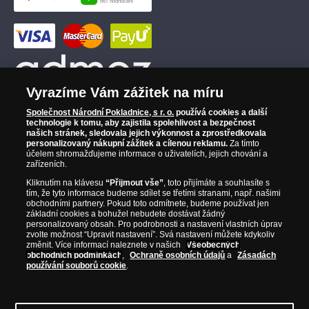
Vyrazíme Vám zážitek na míru
Společnost Národní Pokladnice, s r. o.
používá cookies a další
technologie k tomu, aby zajistila spolehlivost a bezpečnost
našich stránek, sledovala jejich výkonnost a zprostředkovala
personalizovaný nákupní zážitek a cílenou reklamu.
Za tímto
účelem shromažďujeme informace o uživatelích, jejich chování a
zařízeních.
Kliknutím na klávesu
“Přijmout vše”
, toto přijímáte a souhlasíte s
tím, že tyto informace budeme sdílet se třetími stranami, např. našimi
obchodními partnery. Pokud toto odmítnete, budeme používat jen
základní cookies a bohužel nebudete dostávat žádný
personalizovaný obsah. Pro podrobnosti a nastavení vlastních úprav
zvolte možnost “Upravit nastavení”. Svá nastavení můžete kdykoliv
změnit. Více informací naleznete v našich
Všeobecných
obchodních podmínkách
,
Ochraně osobních údajů
a
Zásadách
používání souborů cookie
.
© Copyright 2026 - Národní Pokladnice, s. r. o.; Karolinská 661/4, 186 00 Praha 8;
Tel.: 810 100 500
E-mail: info@narodnipokladnice.cz, www.narodnipokladnice.cz;