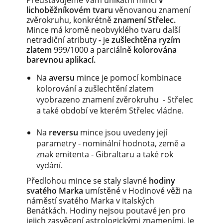
Představujeme Vám unikátní minci
v
lichoběžníkovém tvaru
věnovanou znamení
zvěrokruhu
,
konkrétně
znamení Střelec.
Mince má kromě neobvyklého tvaru další
netradiční atributy
-
je
zušlechtěna ryzím
zlatem
999/1000 a parciálně
kolorována
barevnou aplikací.
Na
aversu
mince je pomocí kombinace
kolorování a zušlechtění zlatem
vyobrazeno znamení zvěrokruhu - Střelec
a také období ve kterém Střelec vládne.
Na
reversu
mince jsou uvedeny její
parametry - nominální hodnota, země a
znak emitenta - Gibraltaru a také rok
vydání.
Předlohou mince se staly slavné
hodiny
svatého Marka
umístěné v Hodinové věži na
náměstí svatého Marka v italských
Benátkách. Hodiny nejsou poutavé jen pro
jejich zasvěcení astrologickými znameními. Je