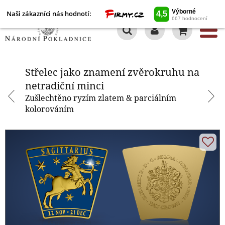
Naši zákazníci nás hodnotí:
0
Střelec jako znamení zvěrokruhu
na netradiční minci
Střelec jako znamení zvěrokruhu na
netradiční minci
Zušlechtěno ryzím zlatem & parciálním
kolorováním