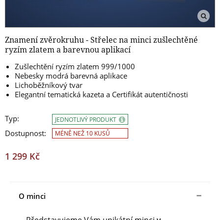
Znamení zvěrokruhu - Střelec na minci zušlechtěné
ryzím zlatem a barevnou aplikací
Zušlechtění ryzím zlatem 999/1000
Nebesky modrá barevná aplikace
Lichoběžníkový tvar
Elegantní tematická kazeta a Certifikát autentičnosti
Typ:
JEDNOTLIVÝ PRODUKT
Dostupnost:
MÉNĚ NEŽ 10 KUSŮ
1 299 Kč
O minci