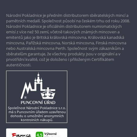
Prvotřídní servis
Národní Pokladnice je předním distributorem sběratelských mincí a
Garance nejvyšší kvality
pamětních medailí. Společnost působí na českém trhu od roku 2008.
Národní Pokladnice je oficiálním distributorem numismatických
Pouze originální produkty
emisí z více než 50 zemí, včetně takových známých mincoven a
emitentů jako je Britská královská mincovna, Královská kanadská
mincovna, Pařížská mincovna, Norská mincovna, Finská mincovna
nebo Australská mincovna Perth. Společnost svým zákazníkům a
sběratelům garantuje, že všechny produkty jsou v originální a v
prvotřídní kvalitě, což je doloženo i přiloženým Certifikátem
autentičnosti.
Společnost Národní Pokladnice s.r.o.
má s Puncovním úřadem uzavřenou
dohodu o umožnění anonymních
kontrolních nákupů.